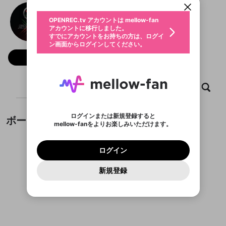
動画プレイリストを選択
生年月
SCARZ
固定動画に設定
不適切なユーザーとして報告しま
全体公開
ファンレター
0
50
OPENREC.tv アカウントは mellow-fan
サブスクシェア
@
SZ_Official
@
新規登録
ログイン
すか？
年
月
アカウントに移行しました。
マイページに表示されている動画 (ライブ配信、配
認証コードの入力
すでにアカウントをお持ちの方は、ログイ
生年月は登録後に変更できません。
信予定、アーカイブ、アップロード動画) をページ
選択できるプレイリストがありません。
応援している配信者にファンレターを送ることがで
ン画面からログインしてください。
ご確認ください
のトップに1つ固定できます。動画タイトル横のメ
ログイン
プレイリストは動画の再生画面で作成で
きます。好きなデザインを選んでメッセージを書い
ニューより設定することができます。
メールアドレスで新規登録
メールアドレスでログイン
問題を選択してください
フォロー 931
この限定コミュニティは、Discordで提供されてい
性別
きます。
たり、エールアイテムでデコレーションして、配信
メールアドレスにメールを送信しました。30分以内
パスワード再設定
ます。
者に届けましょう！
にメール記載の6桁の認証コードを入力してくださ
サブスクに入会するとこのコンテ
入力していただいたメールアドレ
男性
女性
その他
利用規約とプライバシーポリシーが更新されま
問題を選択してください
詳しくはこちら
この投稿を固定しますか？
※ファンレター機能は有料サービスです。
い。
または
または
ポイントが不足しています
投稿を削除しますか？
0
250
した。 サービスを利用するには変更後の内容を
Discordアカウントをお持ちでない方
ンツを表示することができます。
スに、パスワード再設定用URLを
セッションの有効期限が切れたた
ホーム
動画
キャプチャ
プレイリスト
登録したメールアドレスを入力し、送信してくださ
わいせつな表現
ブロックリストに追加しますか？
この動画の公開は終了しました
お住まいの地域
ご確認いただき、同意していただく必要があり
認証コード
い。
サブスク情報ページに進みます
記載されたメールを送信しました
め、ログアウトしました
今固定している投稿は解除され、この投稿を固定し
Discordとは？からDiscordにアクセス
X
X
ます。
投稿を削除すると、元に戻すことはできません。
mellowポイントの購入に進みますか？
他者を誹謗中傷する表現
ます。
か？
のでご確認ください
0
6
ログインまたは新規登録すると
ボード
Discordアカウントを作成
mellow-fanをよりお楽しみいただけます。
キャンセル
OK
OK
0
500
著作権の侵害
Google
Google
利用規約
プレミアム会員に入会
を確認しました。
OK
キャンセル
いいえ
削除
はい
mellow-fan のメールアドレス（mellow-fan.comド
この画面からDiscordに参加する
利用規約
および
プライバシーポリシー
に同意頂いた上で
キャンセル
固定
ログイン
プライバシーポリシー
を確認しました。
メイン及びcs.openrec.co.jpドメイン）が受信拒否設
次にお進みください。
キャンセル
OK
はい
プライバシーの侵害
ご登録いただいた情報はサービスの向上を目的
ログイン
再設定する
動画プレイリストがありません
定に含まれていないかご確認ください。
Yahoo! JAPAN
Yahoo! JAPAN
Discordは第三者が提供するコミュニティーサービスで、
投稿の公開日時を指定
として使用いたします。
報告された問題については、利用規約に違反しているか
動画プレイリストを選択
パスワードを忘れた方は
こちら
過激な暴力や自傷行為
mellow-fanとは関わりがありません。Discordに関してのお
一部サービスをご利用いただくには、生年月の
どうかをスタッフが確認します。
この機能をむやみに使
新規登録
確認しました
投稿を公開する日時を設定するこ
問い合わせにはお答えすることができません。Discordの仕
アカウントをお持ちですか？
アカウントを作成する
登録が必要です。
とができます。
用することは、利用規約違反になります。
様変更により、限定コミュニティ特典の提供が終了する可能
入力
なりすまし行為
Appleでサインアップ
Appleでサインイン
動画のプレイリストを一つ選択すると、そのプレイ
ご登録いただいた情報は公開されません。
性がありますが、その際の補償は一切行いません。外部サー
投稿がありません。
リストの動画をマイページの上部にリストで表示す
ビスとのID連携に関する同意事項に同意の上、参加をお願い
閉じる
ることができます。
出会いを誘導する行為
ファンレターを作成
します。
送信
mellow-fanの
mellow-fanの
利用規約
利用規約
・
・
プライバシーポリシー
プライバシーポリシー
・
・
外部
外部
公開時にフォロワーへプッシュ通知
登録
外部サービスとのID連携に関する同意事項
サービスとのID連携に関する同意事項
サービスとのID連携に関する同意事項
に同意頂いた上
に同意頂いた上
閉じる
ねずみ講やマルチ商法
動画プレイリストを選択
アカウント作成
を送る (1日3回まで)
で、次にお進みください
で、次にお進みください