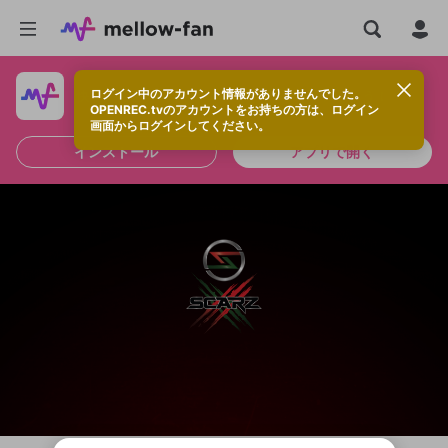
ログイン中のアカウント情報がありませんでした。
快適に視聴するなら、アプリをインストールしよう！
OPENREC.tvのアカウントをお持ちの方は、ログイン
画面からログインしてください。
インストール
アプリで開く
新規登録
投稿を作成
OPENREC.tv アカウントは mellow-fan
OPENREC.tvアカウントはmellow-fanア
限定コミュニティ参加方法
パーソナルデータの登録
アカウントに移行しました。
カウントに統合しました。
すでにアカウントをお持ちの方は、ログイ
こちらからOPENREC.tvでログイン中のア
全体公開
ン画面からログインしてください。
カウント情報を引き継ぐことができます。