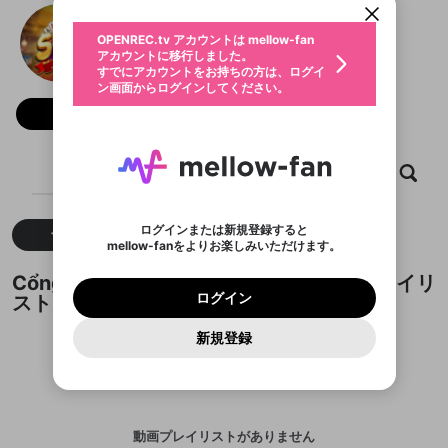
動画プレイリストを選択
生年月
Cổng Game SUNWIN
固定動画に設定
不適切なユーザーとして報告しま
ファンレター
OPENREC.tv アカウントは mellow-fan
サブスクシェア
@
SUNWINskipbag
@
新規登録
ログイン
すか？
年
月
アカウントに移行しました。
マイページに表示されている動画 (ライブ配信、配
認証コードの入力
すでにアカウントをお持ちの方は、ログイ
生年月は登録後に変更できません。
信予定、アーカイブ、アップロード動画) をページ
選択できるプレイリストがありません。
応援している配信者にファンレターを送ることがで
ン画面からログインしてください。
ご確認ください
のトップに1つ固定できます。動画タイトル横のメ
ログイン
プレイリストは動画の再生画面で作成で
きます。好きなデザインを選んでメッセージを書い
ニューより設定することができます。
メールアドレスで新規登録
メールアドレスでログイン
問題を選択してください
フォロー
この限定コミュニティは、Discordで提供されてい
性別
きます。
たり、エールアイテムでデコレーションして、配信
メールアドレスにメールを送信しました。30分以内
パスワード再設定
ます。
者に届けましょう！
にメール記載の6桁の認証コードを入力してくださ
入力していただいたメールアドレ
男性
女性
その他
利用規約とプライバシーポリシーが更新されま
問題を選択してください
詳しくはこちら
※ファンレター機能は有料サービスです。
い。
または
または
ポイントが不足しています
した。 サービスを利用するには変更後の内容を
Discordアカウントをお持ちでない方
スに、パスワード再設定用URLを
セッションの有効期限が切れたた
ホーム
動画
キャプチャ
プレイリスト
登録したメールアドレスを入力し、送信してくださ
わいせつな表現
ブロックリストに追加しますか？
この動画の公開は終了しました
お住まいの地域
ご確認いただき、同意していただく必要があり
認証コード
い。
記載されたメールを送信しました
め、ログアウトしました
Discordとは？からDiscordにアクセス
X
X
ます。
mellowポイントの購入に進みますか？
他者を誹謗中傷する表現
のでご確認ください
0
6
ログインまたは新規登録すると
すべて
動画
キャプチャ
Discordアカウントを作成
mellow-fanをよりお楽しみいただけます。
キャンセル
OK
OK
0
500
著作権の侵害
Google
Google
利用規約
プレミアム会員に入会
を確認しました。
OK
いいえ
はい
mellow-fan のメールアドレス（mellow-fan.comド
この画面からDiscordに参加する
利用規約
および
プライバシーポリシー
に同意頂いた上で
ログイン
Cổng Game SUNWINが作成した動画プレイリ
プライバシーポリシー
を確認しました。
メイン及びcs.openrec.co.jpドメイン）が受信拒否設
次にお進みください。
OK
プライバシーの侵害
ご登録いただいた情報はサービスの向上を目的
ログイン
スト
再設定する
動画プレイリストがありません
定に含まれていないかご確認ください。
Yahoo! JAPAN
Yahoo! JAPAN
Discordは第三者が提供するコミュニティーサービスで、
として使用いたします。
報告された問題については、利用規約に違反しているか
動画プレイリストを選択
パスワードを忘れた方は
こちら
過激な暴力や自傷行為
mellow-fanとは関わりがありません。Discordに関してのお
一部サービスをご利用いただくには、生年月の
どうかをスタッフが確認します。
この機能をむやみに使
新規登録
確認しました
問い合わせにはお答えすることができません。Discordの仕
アカウントをお持ちですか？
アカウントを作成する
登録が必要です。
用することは、利用規約違反になります。
様変更により、限定コミュニティ特典の提供が終了する可能
入力
なりすまし行為
Appleでサインアップ
Appleでサインイン
動画のプレイリストを一つ選択すると、そのプレイ
ご登録いただいた情報は公開されません。
性がありますが、その際の補償は一切行いません。外部サー
リストの動画をマイページの上部にリストで表示す
ビスとのID連携に関する同意事項に同意の上、参加をお願い
閉じる
ることができます。
出会いを誘導する行為
ファンレターを作成
します。
送信
mellow-fanの
mellow-fanの
利用規約
利用規約
・
・
プライバシーポリシー
プライバシーポリシー
・
・
外部
外部
登録
外部サービスとのID連携に関する同意事項
サービスとのID連携に関する同意事項
サービスとのID連携に関する同意事項
に同意頂いた上
に同意頂いた上
閉じる
ねずみ講やマルチ商法
動画プレイリストを選択
アカウント作成
動画プレイリストがありません
で、次にお進みください
で、次にお進みください