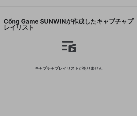
誤解を招く配信設定
あとで登録
Discordとは？
Discordに参加する
mellow-fanからのお得な情報をメールで受
ゲームの録画禁止区域の配信
Cổng Game SUNWINが作成したキャプチャプ
け取る
レイリスト
改造版・海賊版ソフトの配信
政治的・宗教的・人種的な内容
その他の問題
キャプチャプレイリストがありません