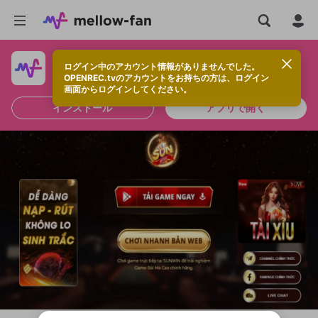
ログイン中のアカウント情報がありませんでした。
快適に視聴するなら、アプリをインストールしよう！
OPENREC.tvのアカウントをお持ちの方は、ログイン
画面からログインしてください。
インストール
アプリで開く
新規登録
OPENREC.tv アカウントは mellow-fan
OPENREC.tvアカウントはmellow-fanア
限定コミュニティ参加方法
パーソナルデータの登録
アカウントに移行しました。
カウントに統合しました。
すでにアカウントをお持ちの方は、ログイ
こちらからOPENREC.tvでログイン中のア
ン画面からログインしてください。
カウント情報を引き継ぐことができます。