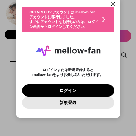
動画プレイリストを選択
生年月
花耶の声優PROTOTYPE
固定動画に設定
不適切なユーザーとして報告しま
ファンレター
OPENREC.tv アカウントは mellow-fan
サブスクシェア
@
SEIYUPROTOTYPE_d02
@
新規登録
ログイン
すか？
年
月
アカウントに移行しました。
マイページに表示されている動画 (ライブ配信、配
認証コードの入力
すでにアカウントをお持ちの方は、ログイ
生年月は登録後に変更できません。
信予定、アーカイブ、アップロード動画) をページ
選択できるプレイリストがありません。
応援している配信者にファンレターを送ることがで
ン画面からログインしてください。
ご確認ください
のトップに1つ固定できます。動画タイトル横のメ
ログイン
プレイリストは動画の再生画面で作成で
きます。好きなデザインを選んでメッセージを書い
ニューより設定することができます。
メールアドレスで新規登録
メールアドレスでログイン
問題を選択してください
フォロー 45
この限定コミュニティは、Discordで提供されてい
性別
サブスク情報
きます。
たり、エールアイテムでデコレーションして、配信
メールアドレスにメールを送信しました。30分以内
パスワード再設定
ます。
者に届けましょう！
にメール記載の6桁の認証コードを入力してくださ
入力していただいたメールアドレ
男性
女性
その他
利用規約とプライバシーポリシーが更新されま
問題を選択してください
詳しくはこちら
※ファンレター機能は有料サービスです。
い。
または
または
ポイントが不足しています
した。 サービスを利用するには変更後の内容を
Discordアカウントをお持ちでない方
スに、パスワード再設定用URLを
セッションの有効期限が切れたた
登録したメールアドレスを入力し、送信してくださ
ホーム
動画
キャプチャ
プレイリスト
わいせつな表現
ブロックリストに追加しますか？
この動画の公開は終了しました
お住まいの地域
ご確認いただき、同意していただく必要があり
認証コード
い。
記載されたメールを送信しました
め、ログアウトしました
Discordとは？からDiscordにアクセス
X
X
ます。
mellowポイントの購入に進みますか？
他者を誹謗中傷する表現
のでご確認ください
0
6
ログインまたは新規登録すると
Discordアカウントを作成
mellow-fanをよりお楽しみいただけます。
キャンセル
OK
OK
0
500
著作権の侵害
Google
Google
利用規約
プレミアム会員に入会
を確認しました。
OK
いいえ
はい
mellow-fan のメールアドレス（mellow-fan.comド
この画面からDiscordに参加する
利用規約
および
プライバシーポリシー
に同意頂いた上で
ログイン
プライバシーポリシー
を確認しました。
メイン及びcs.openrec.co.jpドメイン）が受信拒否設
次にお進みください。
OK
プライバシーの侵害
ご登録いただいた情報はサービスの向上を目的
ログイン
再設定する
動画プレイリストがありません
定に含まれていないかご確認ください。
Yahoo! JAPAN
Yahoo! JAPAN
Discordは第三者が提供するコミュニティーサービスで、
として使用いたします。
報告された問題については、利用規約に違反しているか
動画プレイリストを選択
パスワードを忘れた方は
こちら
過激な暴力や自傷行為
mellow-fanとは関わりがありません。Discordに関してのお
一部サービスをご利用いただくには、生年月の
どうかをスタッフが確認します。
この機能をむやみに使
新規登録
確認しました
問い合わせにはお答えすることができません。Discordの仕
アカウントをお持ちですか？
アカウントを作成する
登録が必要です。
用することは、利用規約違反になります。
様変更により、限定コミュニティ特典の提供が終了する可能
入力
なりすまし行為
Appleでサインアップ
Appleでサインイン
動画のプレイリストを一つ選択すると、そのプレイ
ご登録いただいた情報は公開されません。
性がありますが、その際の補償は一切行いません。外部サー
リストの動画をマイページの上部にリストで表示す
ビスとのID連携に関する同意事項に同意の上、参加をお願い
閉じる
ることができます。
出会いを誘導する行為
ファンレターを作成
します。
送信
mellow-fanの
mellow-fanの
利用規約
利用規約
・
・
プライバシーポリシー
プライバシーポリシー
・
・
外部
外部
登録
外部サービスとのID連携に関する同意事項
サービスとのID連携に関する同意事項
サービスとのID連携に関する同意事項
に同意頂いた上
に同意頂いた上
閉じる
ねずみ講やマルチ商法
動画プレイリストを選択
アカウント作成
で、次にお進みください
で、次にお進みください