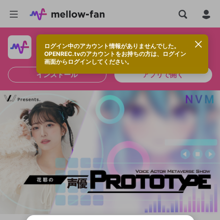
ログイン中のアカウント情報がありませんでした。
快適に視聴するなら、アプリをインストールしよう！
OPENREC.tvのアカウントをお持ちの方は、ログイン
画面からログインしてください。
インストール
アプリで開く
新規登録
OPENREC.tv アカウントは mellow-fan
OPENREC.tvアカウントはmellow-fanア
限定コミュニティ参加方法
パーソナルデータの登録
アカウントに移行しました。
カウントに統合しました。
すでにアカウントをお持ちの方は、ログイ
こちらからOPENREC.tvでログイン中のア
ン画面からログインしてください。
カウント情報を引き継ぐことができます。