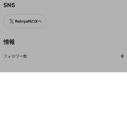
SNS
ReinyaNのXヘ
情報
フォロワー数
8