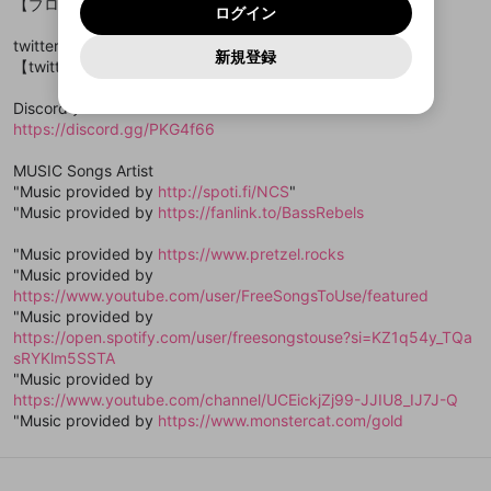
メイン及びcs.openrec.co.jpドメイン）が受信拒否設
次にお進みください。
OK
プライバシーの侵害
【ブログ】
https://25reinyan25.net
ご登録いただいた情報はサービスの向上を目的
ログイン
再設定する
動画プレイリストがありません
定に含まれていないかご確認ください。
Yahoo! JAPAN
Yahoo! JAPAN
Discordは第三者が提供するコミュニティーサービスで、
として使用いたします。
報告された問題については、利用規約に違反しているか
動画プレイリストを選択
パスワードを忘れた方は
こちら
過激な暴力や自傷行為
mellow-fanとは関わりがありません。Discordに関してのお
twitter
一部サービスをご利用いただくには、生年月の
どうかをスタッフが確認します。
この機能をむやみに使
新規登録
確認しました
問い合わせにはお答えすることができません。Discordの仕
アカウントをお持ちですか？
アカウントを作成する
【twitter】
https://twitter.com/ReinyaNchannel
登録が必要です。
用することは、利用規約違反になります。
様変更により、限定コミュニティ特典の提供が終了する可能
入力
なりすまし行為
Appleでサインアップ
Appleでサインイン
動画のプレイリストを一つ選択すると、そのプレイ
ご登録いただいた情報は公開されません。
性がありますが、その際の補償は一切行いません。外部サー
リストの動画をマイページの上部にリストで表示す
Discordサーバー
ビスとのID連携に関する同意事項に同意の上、参加をお願い
閉じる
ることができます。
出会いを誘導する行為
ファンレターを作成
します。
https://discord.gg/PKG4f66
送信
mellow-fanの
mellow-fanの
利用規約
利用規約
・
・
プライバシーポリシー
プライバシーポリシー
・
・
外部
外部
登録
外部サービスとのID連携に関する同意事項
サービスとのID連携に関する同意事項
サービスとのID連携に関する同意事項
に同意頂いた上
に同意頂いた上
閉じる
ねずみ講やマルチ商法
動画プレイリストを選択
アカウント作成
MUSIC Songs Artist
で、次にお進みください
で、次にお進みください
"Music provided by
http://spoti.fi/NCS
"
誤解を招く配信設定
あとで登録
Discordとは？
Discordに参加する
"Music provided by
https://fanlink.to/BassRebels
mellow-fanからのお得な情報をメールで受
ゲームの録画禁止区域の配信
け取る
"Music provided by
https://www.pretzel.rocks
"Music provided by
改造版・海賊版ソフトの配信
https://www.youtube.com/user/FreeSongsToUse/featured
"Music provided by
政治的・宗教的・人種的な内容
https://open.spotify.com/user/freesongstouse?si=KZ1q54y_TQa
sRYKlm5SSTA
その他の問題
"Music provided by
https://www.youtube.com/channel/UCEickjZj99-JJIU8_IJ7J-Q
"Music provided by
https://www.monstercat.com/gold