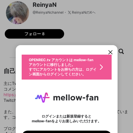
ReinyaN
@
ReinyaNchannel
ReinyaNのXヘ
新規登録
OPENREC.tv アカウントは mellow-fan
OPENREC.tvアカウントはmellow-fanア
フォロー 8
限定コミュニティ参加方法
パーソナルデータの登録
アカウントに移行しました。
カウントに統合しました。
すでにアカウントをお持ちの方は、ログイ
こちらからOPENREC.tvでログイン中のア
動画プレイリストを選択
ン画面からログインしてください。
カウント情報を引き継ぐことができます。
ホーム
生年月
動画
キャプチャ
プレイリスト
固定動画に設定
不適切なユーザーとして報告しま
ファンレター
OPENREC.tv アカウントは mellow-fan
サブスクシェア
@
新規登録
ログイン
すか？
年
月
アカウントに移行しました。
マイページに表示されている動画 (ライブ配信、配
認証コードの入力
すでにアカウントをお持ちの方は、ログイ
自己紹介
生年月は登録後に変更できません。
信予定、アーカイブ、アップロード動画) をページ
選択できるプレイリストがありません。
応援している配信者にファンレターを送ることがで
ン画面からログインしてください。
ご確認ください
のトップに1つ固定できます。動画タイトル横のメ
ログイン
プレイリストは動画の再生画面で作成で
きます。好きなデザインを選んでメッセージを書い
ニューより設定することができます。
メールアドレスで新規登録
メールアドレスでログイン
問題を選択してください
この限定コミュニティは、Discordで提供されてい
性別
主にTwitchで配信いしています
きます。
たり、エールアイテムでデコレーションして、配信
メールアドレスにメールを送信しました。30分以内
パスワード再設定
ます。
コメントはTwitchでしてくれると嬉しいです
者に届けましょう！
にメール記載の6桁の認証コードを入力してくださ
入力していただいたメールアドレ
男性
女性
その他
利用規約とプライバシーポリシーが更新されま
問題を選択してください
詳しくはこちら
※ファンレター機能は有料サービスです。
https://www.twitch.tv/reinyan_channel
い。
または
または
ポイントが不足しています
した。 サービスを利用するには変更後の内容を
Discordアカウントをお持ちでない方
スに、パスワード再設定用URLを
セッションの有効期限が切れたた
Twitch→ID:reinyan_channel
登録したメールアドレスを入力し、送信してくださ
わいせつな表現
ブロックリストに追加しますか？
この動画の公開は終了しました
お住まいの地域
ご確認いただき、同意していただく必要があり
認証コード
い。
記載されたメールを送信しました
め、ログアウトしました
Discordとは？からDiscordにアクセス
X
X
ます。
また、躁鬱病の疾患を持っていますが、リハビリがてらやっていま
mellowポイントの購入に進みますか？
他者を誹謗中傷する表現
のでご確認ください
0
6
ログインまたは新規登録すると
す。コメントやフォローお待ちしています
Discordアカウントを作成
mellow-fanをよりお楽しみいただけます。
キャンセル
OK
OK
0
500
著作権の侵害
Google
Google
利用規約
プレミアム会員に入会
を確認しました。
OK
いいえ
はい
mellow-fan のメールアドレス（mellow-fan.comド
この画面からDiscordに参加する
ブログでは色んな配信に関する情報の記事を上げています
利用規約
および
プライバシーポリシー
に同意頂いた上で
ログイン
プライバシーポリシー
を確認しました。