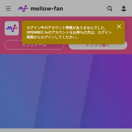
ログイン中のアカウント情報がありませんでした。
快適に視聴するなら、アプリをインストールしよう！
OPENREC.tvのアカウントをお持ちの方は、ログイン
画面からログインしてください。
インストール
アプリで開く