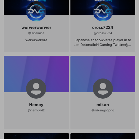
werwerwerwer
cross7224
@
Hidemine
@
cross7224
werwrwerwre
Japanese shadowverse player in te
am DetonatioN Gaming Twitter:@cr
oss7224 https://twitter.com/cross
7224
Nemcy
mikan
@
nemcy42
@
mikangogogo