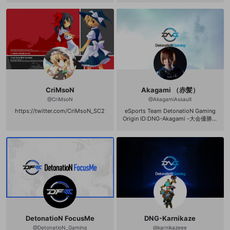
e:https://www.youtube.com/chann
el/UCk_B0SdhfHAvLbSgSDJBU-Q?
view_as=subscriber PUBG設定 解像
度:1728*1080 マウス感度 一般:36 垂
直感度:1.3 AIM:30 ADS:25 2倍:28 3
倍29 4.6.8倍 30
CriMsoN
Akagami （赤髪）
@
CriMsoN
@
AkagamiAssault
https://twitter.com/CriMsoN_SC2
eSports Team DetonatioN Gaming
Origin ID:DNG-Akagami -大会優勝経
歴- ❒BF3 ◇BFCM 第1回大会 ＃1
（国内イベント大会） ◇BFXBF 第1
回大会 ＃1（国内イベント大会） ◇B
FLOOK B2KCUP ＃1（国内イベント
大会） ◇BFCTL 2013 ～AFTERMAT
H～ ＃1（国内イベント大会） ❒BF
4 ◇JCGマスタークラス#1 ＃1（国内
大会） ◇JCGマスタークラス#2 5on
5 ドミネーション ＃1（国内大会）
◇ESL Asia主催「Go4BF4」 BF4 第
一回5on5 ドミネーションCup ＃1
（アジア大会） ◇JCGマスタークラ
DetonatioN FocusMe
DNG-Karnikaze
ス#3 8on8 コンクエスト ＃1（国内
大会） ◇JCGマスタークラス#5 5on
@
DetonatioN_Gaming
@
karnikazeee