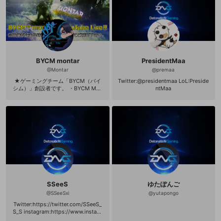
BYCM montar
PresidentMaa
@
Montar
@
premaa
★ゲーミングチーム「BYCM（バイ
Twitter:@presidentmaa LoL:Preside
シム）」創設者です。 ・BYCM Mon
ntMaa
tarのチャンネルトップ 【Youtube】
http://www.youtube.com/c/montar
17
SSeeS
ゆたぽんご
@
SSeeSxi
@
yutapongo
Twitter:https://twitter.com/SSeeS_
S_S instagram:https://www.instagr
am.com/ssees_tomo/?hl=ja Yotub