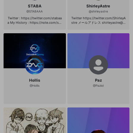
STABA
ShirleyAstre
@
STABAAA
@
shirleyastre
Twitter : https://twitter.com/stabaa
Twitter https://twitter.com/ShirleyA
a My History : https://note.com/sta
stre メールアドレス shirleyastre@ci
baaa/n/n0694b2f0e523
pangu.info PCスペック CPU:i7 7700
K VGA:NVIDIA GYGABITE GTX1070
GAMING-8GD メモリー:32G(8GBx
4) デバイス モニター:BenQ XL2430
マウス:Logicool G403 マウスパッ
ド:Logicool G640x2（2枚重ね) キ
ーボード:Logicool G310 ヘッドセッ
ト:Logicool G430 サウンドカード:Z
OWIE VITAL
Hollis
Paz
@
Hollis
@
Pazlol