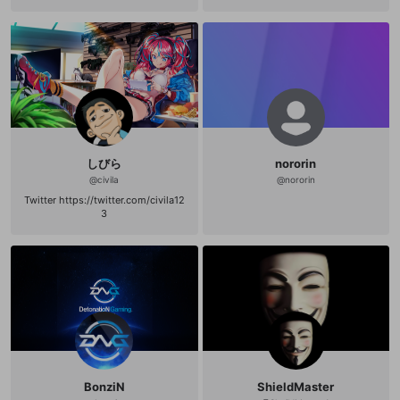
スト５ DBFZ 配信しています。 FPS
属 https://twitter.com/Itazan_Kuma
は動画勢しています よろしくお願い
板ザン
します！
しびら
nororin
@
civila
@
nororin
Twitter https://twitter.com/civila12
3
BonziN
ShieldMaster