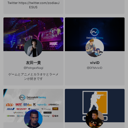
Twitter https://twitter.com/zodiaxJ
ESUS
友田一貴
viviD
@
PolngaxNagi
@
DFMviviD
ゲームとアニメとカラオケとラーメ
ンが好きです