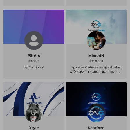
PSiArc
MimoriN
@
psiarc
@
mimorin
SC2 PLAYER
Japanese Professional @Battlefield
& @PUBATTLEGROUNDS Player. Pr
o eSports @team_detonation Gami
ng OriginID:DNG-MimoriN PUBG:mi
mote
Xtyle
Scarfaze