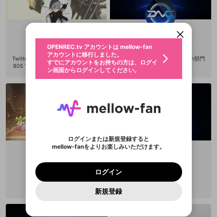
OPENREC.tv アカウントは mellow-fan
OPENREC.tvアカウントはmellow-fanア
限定コミュニティ参加方法
パーソナルデータの登録
アカウントに移行しました。
カウントに統合しました。
すでにアカウントをお持ちの方は、ログイ
こちらからOPENREC.tvでログイン中のア
動画プレイリストを選択
ン画面からログインしてください。
カウント情報を引き継ぐことができます。
生年月
固定動画に設定
不適切なユーザーとして報告しま
Raguna
Hei
ファンレター
OPENREC.tv アカウントは mellow-fan
サブスクシェア
@
raguna1995
@
stalonecplx
@
新規登録
ログイン
すか？
年
月
アカウントに移行しました。
マイページに表示されている動画 (ライブ配信、配
Twitter https://twitter.com/raguna0
DetonatioN Gaming Overwatch部門
認証コードの入力
すでにアカウントをお持ちの方は、ログイ
生年月は登録後に変更できません。
信予定、アーカイブ、アップロード動画) をページ
805 Youtube channel https://www.
所属
選択できるプレイリストがありません。
応援している配信者にファンレターを送ることがで
ン画面からログインしてください。
ご確認ください
のトップに1つ固定できます。動画タイトル横のメ
youtube.com/channel/UCIpVhFhy7
ログイン
プレイリストは動画の再生画面で作成で
きます。好きなデザインを選んでメッセージを書い
ニューより設定することができます。
メールアドレスで新規登録
メールアドレスでログイン
BPRSAS1FLinUsA
問題を選択してください
この限定コミュニティは、Discordで提供されてい
性別
きます。
たり、エールアイテムでデコレーションして、配信
メールアドレスにメールを送信しました。30分以内
パスワード再設定
ます。
者に届けましょう！
にメール記載の6桁の認証コードを入力してくださ
入力していただいたメールアドレ
男性
女性
その他
利用規約とプライバシーポリシーが更新されま
問題を選択してください
詳しくはこちら
※ファンレター機能は有料サービスです。
い。
または
または
ポイントが不足しています
した。 サービスを利用するには変更後の内容を
Discordアカウントをお持ちでない方
スに、パスワード再設定用URLを
セッションの有効期限が切れたた
登録したメールアドレスを入力し、送信してくださ
わいせつな表現
ブロックリストに追加しますか？
この動画の公開は終了しました
お住まいの地域
ご確認いただき、同意していただく必要があり
認証コード
い。
記載されたメールを送信しました
め、ログアウトしました
Discordとは？からDiscordにアクセス
X
X
ます。
mellowポイントの購入に進みますか？
他者を誹謗中傷する表現
のでご確認ください
0
6
ログインまたは新規登録すると
Discordアカウントを作成
mellow-fanをよりお楽しみいただけます。
キャンセル
OK
OK
0
500
著作権の侵害
Google
Google
利用規約
プレミアム会員に入会
を確認しました。
OK
いいえ
はい
mellow-fan のメールアドレス（mellow-fan.comド
この画面からDiscordに参加する
利用規約
および
プライバシーポリシー
に同意頂いた上で
penpen
Astarore
ログイン
プライバシーポリシー
を確認しました。
メイン及びcs.openrec.co.jpドメイン）が受信拒否設
次にお進みください。
OK
プライバシーの侵害
@
petoo64
@
Astarore
ご登録いただいた情報はサービスの向上を目的
ログイン
再設定する
動画プレイリストがありません
定に含まれていないかご確認ください。
Yahoo! JAPAN
Yahoo! JAPAN
Discordは第三者が提供するコミュニティーサービスで、
として使用いたします。
報告された問題については、利用規約に違反しているか
動画プレイリストを選択
パスワードを忘れた方は
こちら
過激な暴力や自傷行為
mellow-fanとは関わりがありません。Discordに関してのお
一部サービスをご利用いただくには、生年月の
どうかをスタッフが確認します。
この機能をむやみに使
新規登録
確認しました
問い合わせにはお答えすることができません。Discordの仕
アカウントをお持ちですか？
アカウントを作成する
登録が必要です。
用することは、利用規約違反になります。
様変更により、限定コミュニティ特典の提供が終了する可能
入力
なりすまし行為
Appleでサインアップ
Appleでサインイン
動画のプレイリストを一つ選択すると、そのプレイ
ご登録いただいた情報は公開されません。
性がありますが、その際の補償は一切行いません。外部サー
リストの動画をマイページの上部にリストで表示す
ビスとのID連携に関する同意事項に同意の上、参加をお願い
閉じる