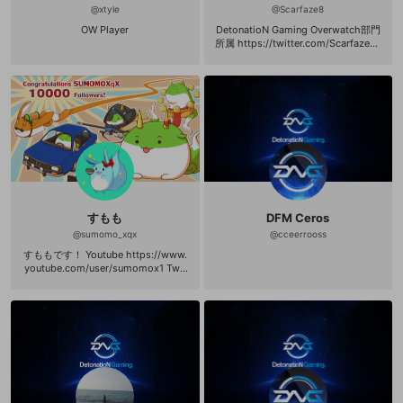
@
xtyle
@
Scarfaze8
OW Player
DetonatioN Gaming Overwatch部門
所属 https://twitter.com/Scarfaze_o
w オーバーウォッチその他の配信し
ます。 仲良くしてください:D
すもも
DFM Ceros
@
sumomo_xqx
@
cceerrooss
すももです！ Youtube https://www.
youtube.com/user/sumomox1 Twit
ch https://www.twitch.tv/sumomo_
x Twitter https://twitter.com/SUMO
MOXqX 中学柔道市大会 優勝(3回) P
UBG PARK#01 優勝 PUBG PARK#07
優勝 PUBG PARK SANHOK #9 お兄
ちゃん選手権 優勝 PUBG PARK 駝鳥
布団 優勝 どうぶつタワーバトル頂上
戦 優勝(世界初) PUBG GeForce CUP
#2 solo(オフライン) 優勝 ▼所属 htt