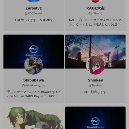
CIFIC』の参加チームとして、2023
絡ください。 sales@detonation.jp
年2月にブラジル・サンパウロで実施
Zerostyz
RAGE大友
される『キックオフトーナメント』
@
ADCZerost
@
offtomo
出場を皮切りに、3月より韓国・ソウ
ルで開催されるリーグに出場いたし
LOLやってます ADCarry
RAGEプロデューサー大友のチャンネ
ます。 DetonatioN FocusMe ウェブ
ル。 ゲームしたり雑談したり完全off
サイト: https://team-detonation.ne
モードの配信です。 ゆるい感じで見
t/ DetonatioN FocusMe Twitter：htt
てもらえると嬉しいです。
ps://twitter.com/team_detonation D
FM eSports Twitter：https://twitter.
com/DFMeSports
Shibukawa
Shinkey
@
shibukawa_fps
@
Shinkey
元プロゲーマーのShibukawaです De
稀に顔出します
vice Mouse G403 Keybord G910 He
adset G430 Mousepad G640 Monit
or XL2411Z Youtube https://www.y
outube.com/channel/UC_WjSP94Zn
0OZm3WwTjITOA Twitter https://t
witter.com/shibukawa_fps
新規登録