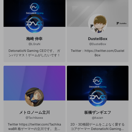
ることができます。
出会いを誘導する行為
ファンレターを作成
します。
送信
mellow-fanの
mellow-fanの
利用規約
利用規約
・
・
プライバシーポリシー
プライバシーポリシー
・
・
外部
外部
登録
外部サービスとのID連携に関する同意事項
サービスとのID連携に関する同意事項
サービスとのID連携に関する同意事項
に同意頂いた上
に同意頂いた上
閉じる
ねずみ講やマルチ商法
動画プレイリストを選択
アカウント作成
で、次にお進みください
で、次にお進みください
誤解を招く配信設定
あとで登録
Discordとは？
Discordに参加する
mellow-fanからのお得な情報をメールで受
ゲームの録画禁止区域の配信
け取る
梅崎 伸幸
DustelBox
改造版・海賊版ソフトの配信
@
LGraN
@
DustelBox
DetonatioN Gaming CEOです。 ガ
Twitter：https://twitter.com/Dustel
政治的・宗教的・人種的な内容
ンバリマス！ゲームがしたいです！
Box
その他の問題
メトロノーム立川
板橋ザンギエフ
@
Tachikawa
@
itazan
Twitter https://twitter.com/Tachika
2D・3D格闘ゲームをこよなく愛する
waBR 格ゲーマーの立川です。 主に
コアゲーマー DetonatioN Gaming所