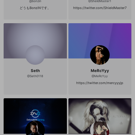
@
bonzin
@
SheildMaster1
どうもBonziNです。
https://twitter.com/ShieldMaster7
Seth
MeRcYyy
@
Seth0118
@
MeRcYyy
https://twitter.com/mercyyyjp