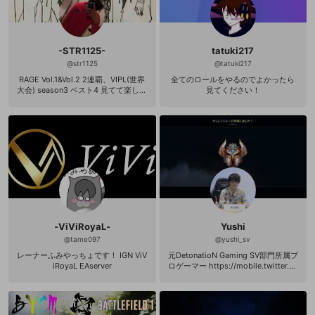
-STR1125-
tatuki217
@
str1125
@
tatuki217
RAGE Vol.1&Vol.2 2連覇、VIPL(世界
全てのロールをやるのでよかったら
大会) season3 ベスト4 見てて楽しい
見てください！
配信を心がけますので、気軽にコメ
ントしてやってください。コメント
には(なるべく)全部反応します！絡ん
でくれる人と絡みたいです。 ヘッダ
ーイラスト ‪@ritika_02 ‬さん
‐ViViRoyaL‐
Yushi
@
tame097
@
yushi_sv
レーナーふみやっちょです！ IGN ViV
元DetonatioN Gaming SV部門所属プ
iRoyaL EAserver
ロゲーマー https://mobile.twitter.co
m/yushi_lov RAGEvol.3 Best16 MP
ランキング12月８位、2月16位Finish
シャドバ道場師範 大会運営実況解説