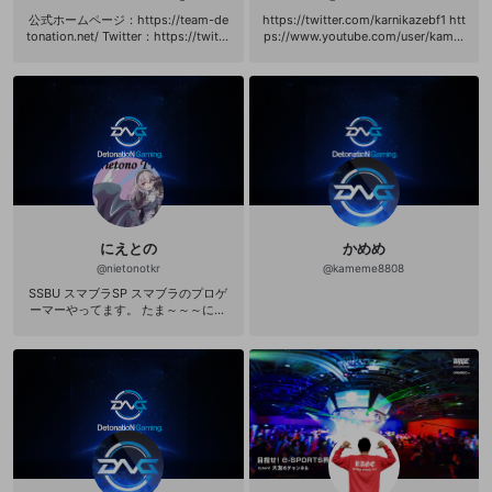
5 ドミネーション ＃1（国内大会）
公式ホームページ：https://team-de
https://twitter.com/karnikazebf1 htt
◇JCG マスタークラス Season6 5on
tonation.net/ Twitter：https://twitte
ps://www.youtube.com/user/kamik
5ドミネーション ＃1（国内大会） ◇
r.com/team_detonation DetonatioN
azeat
JCG マスタークラス Season7 5on5
FocusMe（DFM）は、世界大会出場
ドミネーション ＃1（国内大会） ◇J
経験のある国内トップレベルのプロ
CG マスタークラス Season8 5on5ド
ｅスポーツチームであり、名古屋に
ミネーション ＃1（国内大会） ◇JC
ホームスタジアムを据えて活動して
G Premier 2015 Spring＃1（国内大
います。強さと発信力を兼ね備えた
会） ◇JCG Premier 2015 Summer
チームを目指して、2022年12月にT
決勝トーナメント＃1（国内大会） ◇
EAM GAMEWITHと統合しました。
JCG Premier 2016 Summer Finals＃
所属人数は60名を超え、チームとし
1（国内大会） ◇JCG Grand Finals
てのブランド力はMOBA、FPS、TP
Mid-2016 Playoff＃1（国内大会）
S、TCG、格闘ゲーム、対戦アクショ
◇JCG Grand Finals Mid-2016 オフ
ン、サッカーゲームなど幅広く及ん
ラインファイナル＃1（国内大会） ❒
にえとの
かめめ
でおり、常に世界の舞台で勝つこと
BF1 ◇DNGカップ#1（国内イベント
を目標に掲げています。 2015年2月
@
nietonotkr
@
kameme8808
大会） ◇第一回BF1 KUNカップ＃1
に現在のプロゲーミングチームモデ
（国内イベント大会） ◇MayaMelp
SSBU スマブラSP スマブラのプロゲ
ルの基盤となる「プロゲーミング専
haria主催SBLsCUP＃1（国内イベン
ーマーやってます。 たま～～～にス
業・フルタイム制」を確立し、2016
ト大会） Twitter: https://twitter.co
マブラ以外の配信もします。 ▼所属
年3月にチーム所属外国人選手に対し
m/AkagamiAssault YouTube: http
http://team-detonation.net/ ▼公式
て「アスリートビザ」を取得、2021
s://www.youtube.com/channel/UC
サポーターズクラブ「DFM CREW」
年10月に League of Legends部門が
CeofoMPAzbFjr6QsM6_WzQ
入会方法 https://dfmcrew.bitfan.id/
同ゲームタイトルの世界大会におい
contents/menu/41030 =========
て日本初となるベスト16を取るな
====================== ◆チ
ど、日本におけるプロeスポーツチー
ャンネルに関するお問い合わせ、フ
ムのパイオニアとして注目を集めて
ァンレターなど 〒 108-0073 東京都
います。 また、VALORANT部門で
港区三田1-4-1 住友不動産麻布十番ビ
は、世界屈指の強豪チームが集結す
ル4F 株式会社DetonatioN「にえと
る『VALORANT Champions Tour PA
の」宛 ◆お仕事の依頼は以下へご連