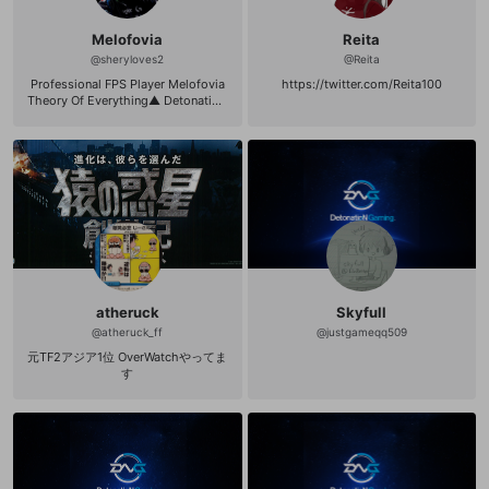
Melofovia
Reita
@
sheryloves2
@
Reita
Professional FPS Player Melofovia
https://twitter.com/Reita100
Theory Of Everything▲ DetonatioN
Gaming AVA'15 '16 日本代表 BlackSq
uad 最強広報 PUBG PJS 出場中 基本
的にFPSゲームの配信をしていきたい
と思います。 コメント気軽にくださ
い。 twitter:https://twitter.com/rev
ySheryl_inc
atheruck
Skyfull
@
atheruck_ff
@
justgameqq509
元TF2アジア1位 OverWatchやってま
す