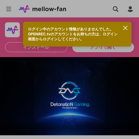
ログイン中のアカウント情報がありませんでした。
快適に視聴するなら、アプリをインストールしよう！
OPENREC.tvのアカウントをお持ちの方は、ログイン
画面からログインしてください。
インストール
アプリで開く