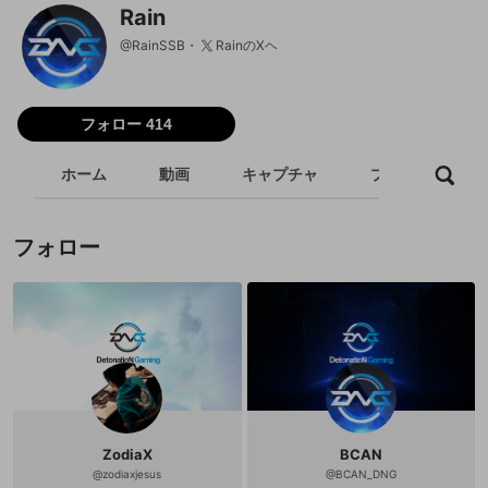
Rain
@
RainSSB
RainのXヘ
フォロー 414
ホーム
動画
キャプチャ
プレイリスト
フォロー
ZodiaX
BCAN
@
zodiaxjesus
@
BCAN_DNG