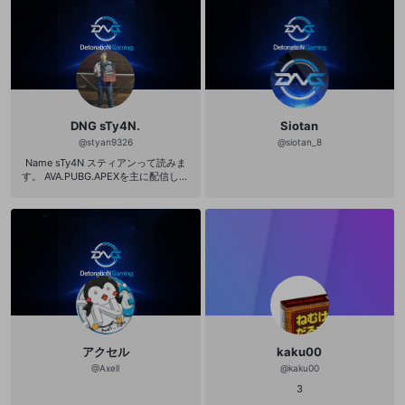
DNG sTy4N.
Siotan
@
styan9326
@
siotan_8
Name sTy4N スティアンって読みま
す。 AVA.PUBG.APEXを主に配信して
いきます。 気軽フォローお願いしま
す。 2016.AVA元日本代表16AWC SR
MVP獲得 Detonation-Gaming所属 A
VA→BlackSquad →PUBG 部門 Black
Squad最強広報 APEX Youtube→htt
ps://www.youtube.com/channel/UC
UgeNjqK2n181QP4kw6HWRg
アクセル
kaku00
@
Axell
@
kaku00
3