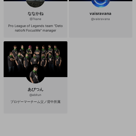
p://team-detonation.net/ =======
======================== ◆
チャンネルに関するお問い合わせ、
ななかね
vaisravana
ファンレターなど 〒 108-0073 東京
都港区三田1-4-1 住友不動産麻布十番
@
7kane
@
vaisravana
ビル4F 株式会社DetonatioN「すも
Pro League of Legends team "Deto
も」宛 ◆お仕事の依頼は以下へご連
natioN FocusMe" manager
絡ください。 contact-sumomo@de
tonation.jp ==================
===============
あびつん
@
abitun
プロゲーマーチーム父ノ背中所属