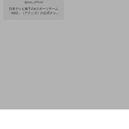
@
axiz_official
誤解を招く配信設定
あとで登録
Discordとは？
Discordに参加する
日本テレビ傘下のeスポーツチーム
「AXIZ」（アクシズ）の公式チャン
mellow-fanからのお得な情報をメールで受
ゲームの録画禁止区域の配信
ネルです！ このチャンネルではAXIZ
け取る
の活動やお知らせを配信し AXIZ所属
メンバーのチャンネルも紹介しま
改造版・海賊版ソフトの配信
す！ ★公式HP→https://axiz.gg/ ★
公式Twitter→https://twitter.com/AX
政治的・宗教的・人種的な内容
IZ_gg ★番組「eGG」HP→https://w
ww.ntv.co.jp/eGG/ ★番組「eGG」O
その他の問題
PENRECチャンネル→https://www.o
penrec.tv/team/egg_official ★eGG
公式Twitter→https://twitter.com/eG
G_esports