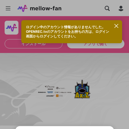
ログイン中のアカウント情報がありませんでした。
快適に視聴するなら、アプリをインストールしよう！
OPENREC.tvのアカウントをお持ちの方は、ログイン
画面からログインしてください。
インストール
アプリで開く
新規登録
OPENREC.tv アカウントは mellow-fan
OPENREC.tvアカウントはmellow-fanア
限定コミュニティ参加方法
パーソナルデータの登録
アカウントに移行しました。
カウントに統合しました。
すでにアカウントをお持ちの方は、ログイ
こちらからOPENREC.tvでログイン中のア
ン画面からログインしてください。
カウント情報を引き継ぐことができます。