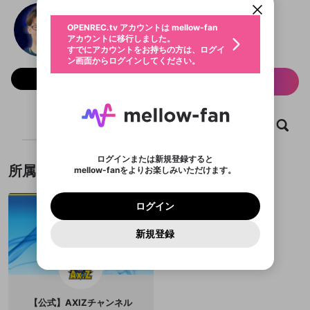
動画プレイリストを選択
生年月
Rob/AXIZ
固定動画に設定
不適切なユーザーとして報告しま
ファンレター
OPENREC.tv アカウントは mellow-fan
サブスクシェア
@
ROB_AXIZ
Rob/AXIZのXヘ
@
新規登録
ログイン
すか？
年
月
アカウントに移行しました。
マイページに表示されている動画 (ライブ配信、配
認証コードの入力
すでにアカウントをお持ちの方は、ログイ
【公式】AXIZチャンネル
生年月は登録後に変更できません。
信予定、アーカイブ、アップロード動画) をページ
選択できるプレイリストがありません。
応援している配信者にファンレターを送ることがで
ン画面からログインしてください。
ご確認ください
のトップに1つ固定できます。動画タイトル横のメ
ログイン
プレイリストは動画の再生画面で作成で
きます。好きなデザインを選んでメッセージを書い
ニューより設定することができます。
メールアドレスで新規登録
メールアドレスでログイン
問題を選択してください
フォロー 1,979
この限定コミュニティは、Discordで提供されてい
性別
サブスク情報
きます。
たり、エールアイテムでデコレーションして、配信
メールアドレスにメールを送信しました。30分以内
パスワード再設定
ます。
者に届けましょう！
にメール記載の6桁の認証コードを入力してくださ
入力していただいたメールアドレ
男性
女性
その他
利用規約とプライバシーポリシーが更新されま
問題を選択してください
詳しくはこちら
※ファンレター機能は有料サービスです。
い。
または
または
ポイントが不足しています
した。 サービスを利用するには変更後の内容を
Discordアカウントをお持ちでない方
スに、パスワード再設定用URLを
セッションの有効期限が切れたた
登録したメールアドレスを入力し、送信してくださ
ホーム
動画
キャプチャ
プレイリスト
わいせつな表現
ブロックリストに追加しますか？
この動画の公開は終了しました
お住まいの地域
ご確認いただき、同意していただく必要があり
認証コード
い。
記載されたメールを送信しました
め、ログアウトしました
Discordとは？からDiscordにアクセス
X
X
ます。
mellowポイントの購入に進みますか？
他者を誹謗中傷する表現
のでご確認ください
0
6
ログインまたは新規登録すると
Discordアカウントを作成
所属チーム
mellow-fanをよりお楽しみいただけます。
キャンセル
OK
OK
0
500
著作権の侵害
Google
Google
利用規約
プレミアム会員に入会
を確認しました。
OK
いいえ
はい
mellow-fan のメールアドレス（mellow-fan.comド
この画面からDiscordに参加する
利用規約
および
プライバシーポリシー
に同意頂いた上で
ログイン
プライバシーポリシー
を確認しました。
メイン及びcs.openrec.co.jpドメイン）が受信拒否設
次にお進みください。
OK
プライバシーの侵害
ご登録いただいた情報はサービスの向上を目的
ログイン
再設定する
動画プレイリストがありません
定に含まれていないかご確認ください。
Yahoo! JAPAN
Yahoo! JAPAN
Discordは第三者が提供するコミュニティーサービスで、
として使用いたします。
報告された問題については、利用規約に違反しているか
動画プレイリストを選択
パスワードを忘れた方は
こちら
過激な暴力や自傷行為
mellow-fanとは関わりがありません。Discordに関してのお
一部サービスをご利用いただくには、生年月の
どうかをスタッフが確認します。
この機能をむやみに使
新規登録
確認しました
問い合わせにはお答えすることができません。Discordの仕
アカウントをお持ちですか？
アカウントを作成する
登録が必要です。
用することは、利用規約違反になります。
様変更により、限定コミュニティ特典の提供が終了する可能
入力
なりすまし行為
Appleでサインアップ
Appleでサインイン
動画のプレイリストを一つ選択すると、そのプレイ
ご登録いただいた情報は公開されません。
性がありますが、その際の補償は一切行いません。外部サー
リストの動画をマイページの上部にリストで表示す
ビスとのID連携に関する同意事項に同意の上、参加をお願い
閉じる
ることができます。
出会いを誘導する行為
ファンレターを作成
します。
送信
mellow-fanの
mellow-fanの
利用規約
利用規約
・
・
プライバシーポリシー
プライバシーポリシー
・
・
外部
外部
登録
外部サービスとのID連携に関する同意事項
サービスとのID連携に関する同意事項
サービスとのID連携に関する同意事項
に同意頂いた上
に同意頂いた上
閉じる
ねずみ講やマルチ商法
動画プレイリストを選択
アカウント作成
【公式】AXIZチャンネル
で、次にお進みください
で、次にお進みください