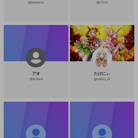
登録
@
kalupesu
@
z1010
外部サービスとのID連携に関する同意事項
サービスとのID連携に関する同意事項
サービスとのID連携に関する同意事項
に同意頂いた上
に同意頂いた上
閉じる
ねずみ講やマルチ商法
動画プレイリストを選択
アカウント作成
で、次にお進みください
で、次にお進みください
誤解を招く配信設定
あとで登録
Discordとは？
Discordに参加する
mellow-fanからのお得な情報をメールで受
ゲームの録画禁止区域の配信
け取る
改造版・海賊版ソフトの配信
政治的・宗教的・人種的な内容
その他の問題
アオ
たけにぃ
@
AObird
@
takeni_Al