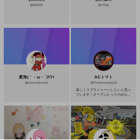
@
jkjk000
@
cfilop
夏海(｀・ω・´)ｷﾘｯ
ACトマト
@
matumitonshi
@
01shinnosuke25
楽しくスプラトゥーンしたいと思っ
ています！オープンレックのみなさ
まよろしくお願いします！( ^ω^ ) 強
い人と戦いたい