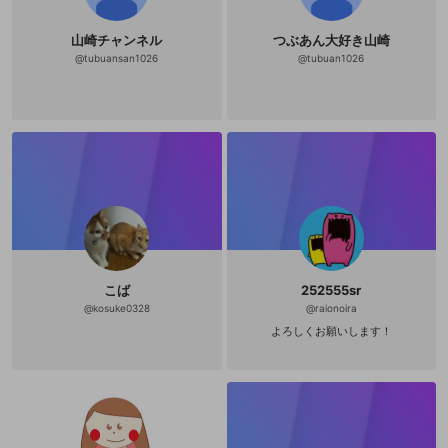
山崎チャンネル
つぶあん大好き山崎
@
tubuansan1026
@
tubuan1026
こば
252555sr
@
kosuke0328
@
raionoira
よろしくお願いします！