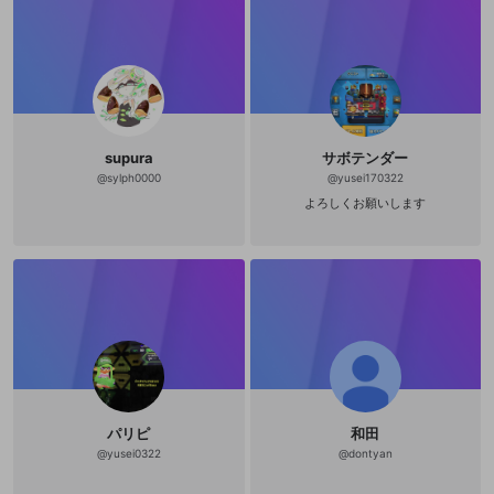
supura
サボテンダー
@
sylph0000
@
yusei170322
よろしくお願いします
パリピ
和田
@
yusei0322
@
dontyan