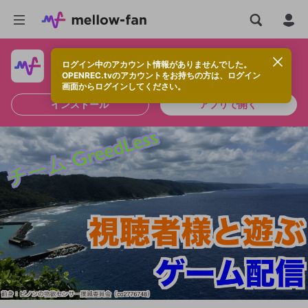
ログイン中のアカウント情報がありませんでした。
快適に視聴するなら、アプリをインストールしよう！
OPENREC.tvのアカウントをお持ちの方は、ログイン
画面からログインしてください。
インストール
アプリで開く