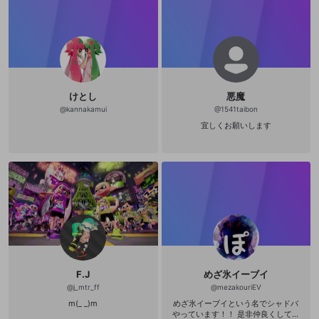
けとし
悪魔
@
kannakamui
@
1541taibon
宜しくお願いします
F.J
めざ氷イーブイ
@
j_mtr_ff
@
mezakouriEV
新規登録
m(_ _)m
めざ氷イーブイという名でシャドバ
OPENREC.tv アカウントは mellow-fan
OPENREC.tvアカウントはmellow-fanア
限定コミュニティ参加方法
パーソナルデータの登録
やっています！！ 是非仲良くしてく