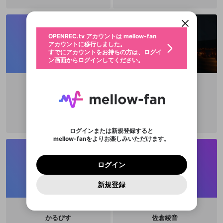
アカウントに移行しました。
カウントに統合しました。
ださい！ Twitter めざ氷イーブイ(@
すでにアカウントをお持ちの方は、ログイ
こちらからOPENREC.tvでログイン中のア
mezakouriEV) https://twitter.com/
動画プレイリストを選択
ン画面からログインしてください。
カウント情報を引き継ぐことができます。
mezakouriEV?s=09
生年月
固定動画に設定
不適切なユーザーとして報告しま
ファンレター
OPENREC.tv アカウントは mellow-fan
サブスクシェア
@
新規登録
ログイン
すか？
年
月
アカウントに移行しました。
マイページに表示されている動画 (ライブ配信、配
認証コードの入力
すでにアカウントをお持ちの方は、ログイ
生年月は登録後に変更できません。
信予定、アーカイブ、アップロード動画) をページ
選択できるプレイリストがありません。
応援している配信者にファンレターを送ることがで
ン画面からログインしてください。
ご確認ください
のトップに1つ固定できます。動画タイトル横のメ
ログイン
プレイリストは動画の再生画面で作成で
きます。好きなデザインを選んでメッセージを書い
ニューより設定することができます。
メールアドレスで新規登録
メールアドレスでログイン
問題を選択してください
この限定コミュニティは、Discordで提供されてい
性別
きます。
たり、エールアイテムでデコレーションして、配信
メールアドレスにメールを送信しました。30分以内
パスワード再設定
ます。
者に届けましょう！
にメール記載の6桁の認証コードを入力してくださ
入力していただいたメールアドレ
男性
女性
その他
利用規約とプライバシーポリシーが更新されま
問題を選択してください
詳しくはこちら
抹茶。
Jr.Ryma
※ファンレター機能は有料サービスです。
い。
または
または
ポイントが不足しています
した。 サービスを利用するには変更後の内容を
Discordアカウントをお持ちでない方
スに、パスワード再設定用URLを
セッションの有効期限が切れたた
@
MatchaRabbit
@
Ryma_T
登録したメールアドレスを入力し、送信してくださ
わいせつな表現
チームメンバーに追加しますか？
ブロックリストに追加しますか？
この動画の公開は終了しました
お住まいの地域
ご確認いただき、同意していただく必要があり
認証コード
い。
記載されたメールを送信しました
め、ログアウトしました
Discordとは？からDiscordにアクセス
X
X
ます。
mellowポイントの購入に進みますか？
他者を誹謗中傷する表現
のでご確認ください
0
6
ログインまたは新規登録すると
Discordアカウントを作成
mellow-fanをよりお楽しみいただけます。
キャンセル
キャンセル
OK
はい
OK
0
500
著作権の侵害
Google
Google
利用規約
プレミアム会員に入会
を確認しました。
OK
いいえ
はい
mellow-fan のメールアドレス（mellow-fan.comド
この画面からDiscordに参加する
利用規約
および
プライバシーポリシー
に同意頂いた上で
ログイン
プライバシーポリシー
を確認しました。
メイン及びcs.openrec.co.jpドメイン）が受信拒否設
次にお進みください。
OK
プライバシーの侵害
ご登録いただいた情報はサービスの向上を目的
ログイン
再設定する
動画プレイリストがありません
定に含まれていないかご確認ください。
Yahoo! JAPAN
Yahoo! JAPAN
Discordは第三者が提供するコミュニティーサービスで、
として使用いたします。
報告された問題については、利用規約に違反しているか
動画プレイリストを選択
パスワードを忘れた方は
こちら
過激な暴力や自傷行為
mellow-fanとは関わりがありません。Discordに関してのお
一部サービスをご利用いただくには、生年月の
どうかをスタッフが確認します。
この機能をむやみに使
新規登録
確認しました
問い合わせにはお答えすることができません。Discordの仕
アカウントをお持ちですか？
アカウントを作成する
登録が必要です。
用することは、利用規約違反になります。
様変更により、限定コミュニティ特典の提供が終了する可能
入力
なりすまし行為
Appleでサインアップ
Appleでサインイン
動画のプレイリストを一つ選択すると、そのプレイ
ご登録いただいた情報は公開されません。
性がありますが、その際の補償は一切行いません。外部サー
リストの動画をマイページの上部にリストで表示す
ビスとのID連携に関する同意事項に同意の上、参加をお願い
閉じる
ることができます。
出会いを誘導する行為
ファンレターを作成
します。
かるぴす
佐倉綾音
送信
mellow-fanの
mellow-fanの
利用規約
利用規約
・
・
プライバシーポリシー
プライバシーポリシー
・
・
外部
外部