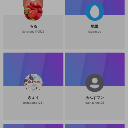
るる
地雷
@
haruna110529
@
dancyo
きょう
あんずマン
@
inadome1251
@
anzuman25