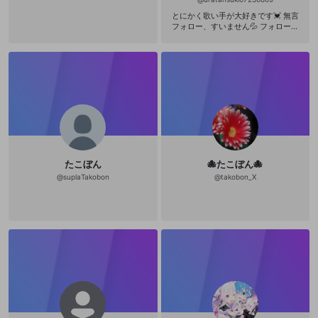
とにかく歌い手が大好きです💓 無言
フォロー、すいません💦 フォローさ
れたらフォロー100%返します！ cre
wで、こたぬきです💚 歌い手中毒に
かかってる女子中学生です！！ 特に
好きな歌い手💕 浦島坂田船 After the
Rain 天月くん luzくん Souくん Eve
くん 96ちゃん Tくん などなど... 多く
てすみません💦 DDでは無い(はず)で
す！ よく観る人(pubg系) うらたん
まーしー 96ちゃん そらるさん ぺん
ぺん2号 灯油くん すけぽっぽさん T
くん 夏代孝明さん 葉月優さん などで
す！ 天月のやりたい放題ホールツア
たこぼん
🐙たこぼん🐙
ーwinter2017参戦💕 無断転載とかが
よく分からないので、もし画像など
@
suplaTakobon
@
takobon_X
か無断転載だったら教えて下さい！
すぐに変更します！ 歌い手好きの人
と繋がりたいです！！