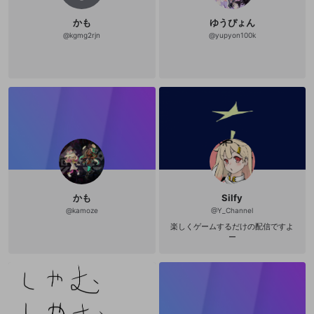
かも
ゆうぴょん
@
kgmg2rjn
@
yupyon100k
かも
Silfy
@
kamoze
@
Y_Channel
楽しくゲームするだけの配信ですよ
ー