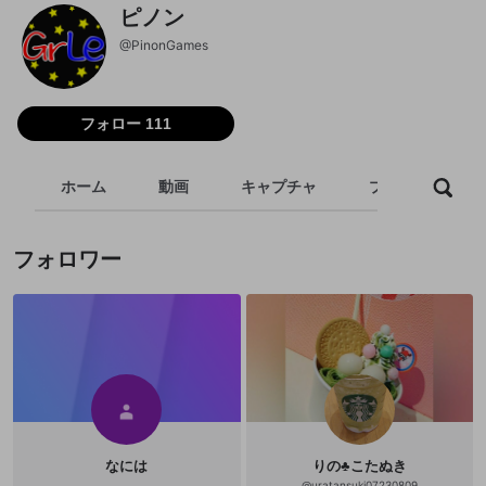
ピノン
@
PinonGames
フォロー 111
ホーム
動画
キャプチャ
プレイリスト
フォロワー
なには
りの♣こたぬき
@
uratansuki07230809