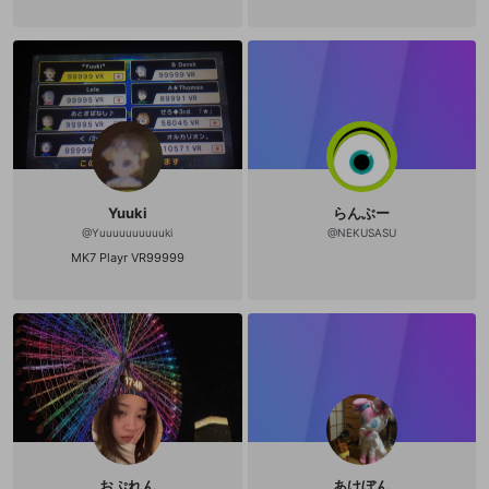
Yuuki
らんぶー
@
Yuuuuuuuuuuki
@
NEKUSASU
MK7 Playr VR99999
おぷれん
あけぼん