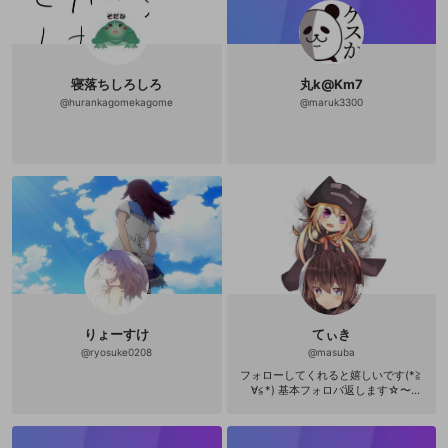
寝落ちしろしろ
丸k@Km7
@
hurankagomekagome
@
maruk3300
りょーすけ
てぃき
@
ryosuke0208
@
masuba
フォローしてくれると嬉しいです(*≧
∀≦*) 基本フォロバ返します☆〜
（ゝ。∂） 。