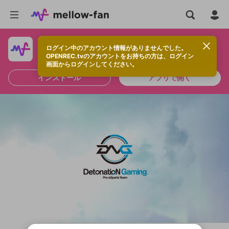
ログイン中のアカウント情報がありませんでした。
快適に視聴するなら、アプリをインストールしよう！
OPENREC.tvのアカウントをお持ちの方は、ログイン
画面からログインしてください。
インストール
アプリで開く
新規登録
OPENREC.tv アカウントは mellow-fan
OPENREC.tvアカウントはmellow-fanア
限定コミュニティ参加方法
パーソナルデータの登録
アカウントに移行しました。
カウントに統合しました。
すでにアカウントをお持ちの方は、ログイ
こちらからOPENREC.tvでログイン中のア
ン画面からログインしてください。
カウント情報を引き継ぐことができます。