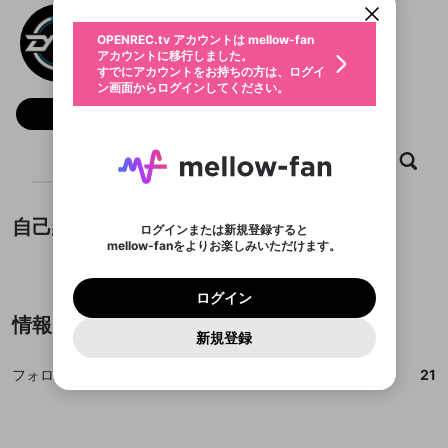
動画プレイリストを選択
生年月
Nicop
固定動画に設定
不適切なユーザーとして報告しま
ファンレター
OPENREC.tv アカウントは mellow-fan
サブスクシェア
@
Nicop_p
@
新規登録
ログイン
すか？
年
月
アカウントに移行しました。
マイページに表示されている動画 (ライブ配信、配
認証コードの入力
すでにアカウントをお持ちの方は、ログイ
生年月は登録後に変更できません。
信予定、アーカイブ、アップロード動画) をページ
選択できるプレイリストがありません。
応援している配信者にファンレターを送ることがで
ン画面からログインしてください。
ご確認ください
のトップに1つ固定できます。動画タイトル横のメ
ログイン
プレイリストは動画の再生画面で作成で
きます。好きなデザインを選んでメッセージを書い
ニューより設定することができます。
メールアドレスで新規登録
メールアドレスでログイン
問題を選択してください
フォロー 21
この限定コミュニティは、Discordで提供されてい
性別
きます。
たり、エールアイテムでデコレーションして、配信
メールアドレスにメールを送信しました。30分以内
パスワード再設定
ます。
者に届けましょう！
にメール記載の6桁の認証コードを入力してくださ
入力していただいたメールアドレ
男性
女性
その他
利用規約とプライバシーポリシーが更新されま
問題を選択してください
詳しくはこちら
※ファンレター機能は有料サービスです。
い。
ホーム
動画
キャプチャ
プレイリスト
または
または
ポイントが不足しています
した。 サービスを利用するには変更後の内容を
Discordアカウントをお持ちでない方
スに、パスワード再設定用URLを
セッションの有効期限が切れたた
登録したメールアドレスを入力し、送信してくださ
わいせつな表現
ブロックリストに追加しますか？
この動画の公開は終了しました
お住まいの地域
ご確認いただき、同意していただく必要があり
認証コード
い。
記載されたメールを送信しました
め、ログアウトしました
Discordとは？からDiscordにアクセス
X
X
ます。
mellowポイントの購入に進みますか？
他者を誹謗中傷する表現
自己紹介
のでご確認ください
0
6
ログインまたは新規登録すると
Discordアカウントを作成
mellow-fanをよりお楽しみいただけます。
キャンセル
OK
OK
0
500
著作権の侵害
Google
Google
利用規約
プレミアム会員に入会
を確認しました。
OK
いいえ
はい
mellow-fan のメールアドレス（mellow-fan.comド
紹介文が設定されていません。
この画面からDiscordに参加する
利用規約
および
プライバシーポリシー
に同意頂いた上で
ログイン
プライバシーポリシー
を確認しました。
メイン及びcs.openrec.co.jpドメイン）が受信拒否設
次にお進みください。
OK
プライバシーの侵害
ご登録いただいた情報はサービスの向上を目的
ログイン
再設定する
動画プレイリストがありません
定に含まれていないかご確認ください。
Yahoo! JAPAN
Yahoo! JAPAN
Discordは第三者が提供するコミュニティーサービスで、
として使用いたします。
報告された問題については、利用規約に違反しているか
動画プレイリストを選択
情報
パスワードを忘れた方は
こちら
過激な暴力や自傷行為
mellow-fanとは関わりがありません。Discordに関してのお
一部サービスをご利用いただくには、生年月の
どうかをスタッフが確認します。
この機能をむやみに使
新規登録
確認しました
問い合わせにはお答えすることができません。Discordの仕
アカウントをお持ちですか？
アカウントを作成する
登録が必要です。
用することは、利用規約違反になります。
様変更により、限定コミュニティ特典の提供が終了する可能
入力
なりすまし行為
Appleでサインアップ
Appleでサインイン
動画のプレイリストを一つ選択すると、そのプレイ
ご登録いただいた情報は公開されません。
性がありますが、その際の補償は一切行いません。外部サー
フォロワー数
21
リストの動画をマイページの上部にリストで表示す
ビスとのID連携に関する同意事項に同意の上、参加をお願い
閉じる
ることができます。
出会いを誘導する行為
ファンレターを作成
します。
送信
mellow-fanの
mellow-fanの
利用規約
利用規約
・
・
プライバシーポリシー
プライバシーポリシー
・
・
外部
外部
登録
外部サービスとのID連携に関する同意事項
サービスとのID連携に関する同意事項
サービスとのID連携に関する同意事項
に同意頂いた上
に同意頂いた上
閉じる
ねずみ講やマルチ商法
動画プレイリストを選択
アカウント作成
で、次にお進みください
で、次にお進みください