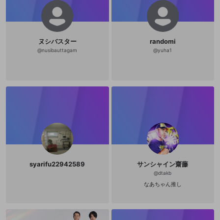
ことは、たんに「型」の批判にとど
まるものではない。最初に「型」を
批判しておきながらそのあと執拗に
「型」を列挙して
ヌシバスター
randomi
@
nusibauttagam
@
yuha1
syarifu22942589
サンシャイン齋藤
@
dtakb
なあちゃん推し