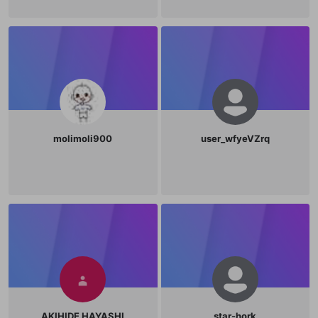
molimoli900
user_wfyeVZrq
AKIHIDE HAYASHI
star-hork