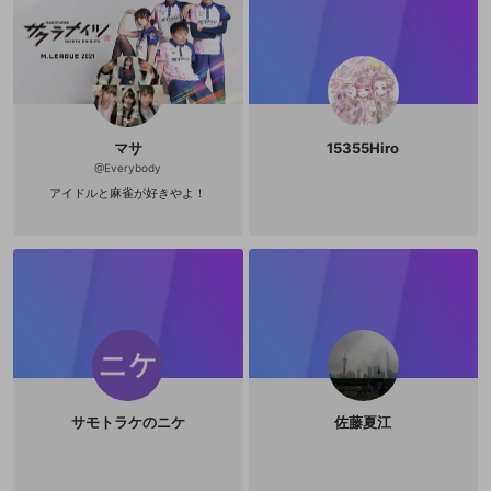
マサ
15355Hiro
@
Everybody
アイドルと麻雀が好きやよ！
サモトラケのニケ
佐藤夏江
新規登録
OPENREC.tv アカウントは mellow-fan
OPENREC.tvアカウントはmellow-fanア
限定コミュニティ参加方法
パーソナルデータの登録