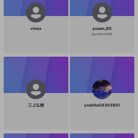
vmax
yusan_80
@
yukkes5508
三上弘樹
yoshita04303851