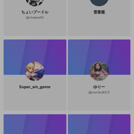
ちょいプードル
雪蔷薇
@
choipoo55
Super_sin_game
ゆりー
@
youriwu8212