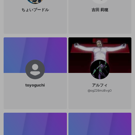
器」と題され、拳による打撃や蹴り
などの技法が写真やイラストをまじ
ちょいプードル
吉田 莉穂
えていくつもの例を提示しながら細
かく解説されており、第三章「精神
の武器」は実践における技の応用や
戦術法などが主題となる。要するに
『魂の武器』という書物の大半のペ
ージは截拳道における「型」の記述
なのだ。これを二律背反的だと批判
するのはやさしい。だが思考を活性
化するのはもっぱら批判ではなく肯
定である。注目すべきなのは、リー
が、截拳道の理論家＝体系化を遂げ
る事なく、それをひとつにまとめた
著作を発表することなく、32歳とい
う若さで他界している点であろう
か。たしかに、截拳道という「武
道」の完成をはたさなかったこと
で、最終的にリーは「型」を回避し
toyoguchi
アルフィ
えたと捉えることも可能ではあろう
@
ogZ26mzBvgO
かとおもえるのだが、しかし、たん
にその死が完成を阻んだというだけ
のことともいえるだろう。無論そう
ではなくて、彼が「武道」にたいし
て、いわば「外部の視線」をもつこ
とができたわけなのだ。結果として
彼の「武道」である截拳道は、両義
的な性格をもつことになる。リーが
截拳道の全貌を概論的に述べている
『魂の武器』の第一章で語っている