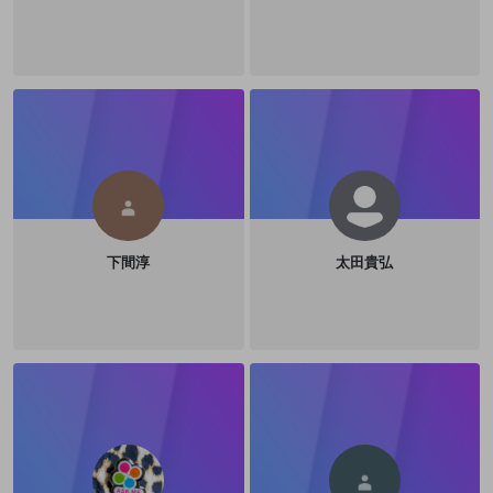
登録
外部サービスとのID連携に関する同意事項
サービスとのID連携に関する同意事項
サービスとのID連携に関する同意事項
に同意頂いた上
に同意頂いた上
閉じる
ねずみ講やマルチ商法
動画プレイリストを選択
アカウント作成
で、次にお進みください
で、次にお進みください
誤解を招く配信設定
あとで登録
Discordとは？
Discordに参加する
mellow-fanからのお得な情報をメールで受
ゲームの録画禁止区域の配信
け取る
改造版・海賊版ソフトの配信
政治的・宗教的・人種的な内容
その他の問題
下間淳
太田貴弘