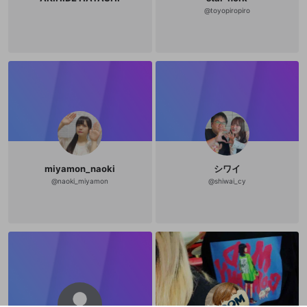
@
toyopiropiro
miyamon_naoki
シワイ
@
naoki_miyamon
@
shiwai_cy