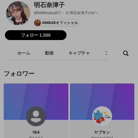
明石奈津子
@
NMBnattu817
明石奈津子のXヘ
NMB48オフィシャル
フォロー 1,588
ホーム
動画
キャプチャ
プレイリスト
フォロワー
184
ヤブキン
@
JLGJLG
@
daichan2024