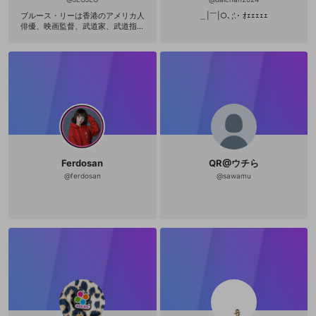
ブルース・リーは香港のアメリカ人
＿|￣|○､;'.･ ｵｪｪｪｪｪ
俳優、映画監督、武道家、武道指導
者、哲学者。まざまな戦闘分野から
生まれたハイブリッド格闘技の哲学
である「截拳道（ジークンドー）」
の創始者であり、現代の総合格闘技
（MMA）の道を切り開いたとされて
いる。リーは自ら創出した武道であ
る「截拳道」の理論家＝体系化をも
くろみ、それについての膨大な数の
メモやイラストを遺している。日本
人の武道家が、リーの遺した截拳道
に関するファイルを、1980年に『魂
の武器』という一冊の書物にまとめ
Ferdosan
QR@ウチら
ている。その書物の一章で、リー
は、従来の「武道」がその原理とし
@
ferdosan
@
sawamu
て持つようないわゆる「型」という
ものを第一に批判している。「絶え
ず変化する現実」のなかでおこなわ
れる実践において「型」が有効性を
欠き闘うのの身振りや思考を限定し
束縛するのだという。リー自身が独
自の武術として完成をめざしあらゆ
る武道の諸要素をとりいれひとつの
新たな武道として截拳道の組織化を
試みたとき体系化によって導き出さ
れる形式つまりある種の型をもって
しまうことをまぬかれない。『魂の
武器』における第二章は「肉体の武