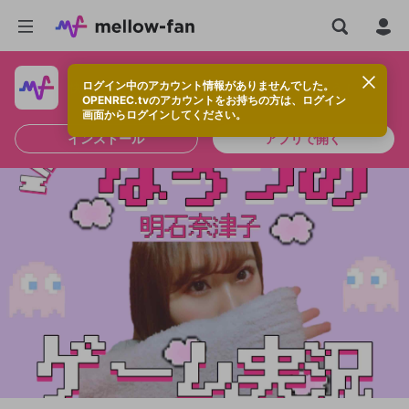
ログイン中のアカウント情報がありませんでした。
快適に視聴するなら、アプリをインストールしよう！
OPENREC.tvのアカウントをお持ちの方は、ログイン
画面からログインしてください。
インストール
アプリで開く