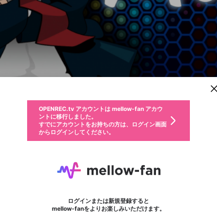
新規登録
OPENREC.tv アカウントは mellow-fan アカウ
OPENREC.tvアカウントはmellow-fanアカウン
パーソナルデータの登録
限定コミュニティ参加方法
ントに移行しました。
トに統合しました。
すでにアカウントをお持ちの方は、ログイン画面
こちらからOPENREC.tvでログイン中のアカウ
からログインしてください。
ント情報を引き継ぐことができます。
動画プレイリストを選択
生年月
固定動画に設定
不適切なユーザーとして報告します
ファンレター
サブスクシェア
OPENREC.tv アカウントは mellow-fan アカウ
@
新規登録
ログイン
か？
年
月
ントに移行しました。
マイページに表示されている動画 (ライブ配信、配信予定、ア
すでにアカウントをお持ちの方は、ログイン画面
ーカイブ、アップロード動画) をページのトップに1つ固定で
Mokson
応援している配信者にファンレターを送ることができま
生年月は登録後に変更できません。
認証コードの入力
できるプレイリストがありません。プレイリストは動画の再生画面で作
からログインしてください。
きます。動画タイトル横のメニューより設定することができま
す。好きなデザインを選んでメッセージを書いたり、エ
ログイン
す。
@
Mokson
MoksonのXヘ
ご確認ください
す。
メールアドレスで新規登録
メールアドレスでログイン
問題を選択してください
ールアイテムでデコレーションして、配信者に届けまし
性別
ょう！
eStream所属のゲームキャスターです ドラゴンクエストライバルズやVaingloryの大会実況や番組
メールアドレスにメールを送信しました。30分以内にメ
パスワード再設定
詳しくはこちら
この限定コミュニティは、Discordで提供されています。
入力していただいたメールアドレス
男性
女性
その他
問題を選択してください
※ファンレター機能は有料サービスです。
ール記載の6桁の認証コードを入力してください。
利用規約とプライバシーポリシーが更新されました。
または
または
ポイントが不足しています
フォロー 2,324
に、パスワード再設定用URLを記載
セッションの有効期限が切れたた
ファンレター
Discordアカウントをお持ちでない方
サービスを利用するには変更後の内容をご確認いただ
わいせつな表現
認証コード
検索履歴をすべて削除しますか？
ブロックリストに追加しますか？
この動画の公開は終了しました
登録したメールアドレスを入力し、送信してください。
お住まいの地域
されたメールを送信しましたのでご
め、ログアウトしました
き、同意していただく必要があります。
X
X
Discordとは？からDiscordにアクセス
mellowポイントの購入に進みますか？
他者を誹謗中傷する表現
0
6
確認ください
ログインまたは新規登録すると
Discordアカウントを作成
キャンセル
mellow-fanをよりお楽しみいただけます。
いいえ
OK
はい
OK
利用規約
を確認しました。
0
500
著作権の侵害
Google
Google
キャプチャ
プレイリスト
フォロー
フォロワー
プレミアム会員に入会
mellow-fan のメールアドレス（mellow-fan.comドメイン
OK