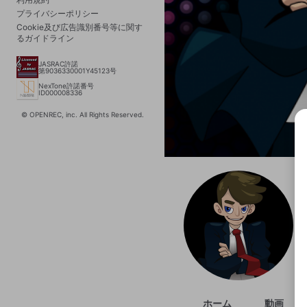
プライバシーポリシー
Cookie及び広告識別番号等に関す
るガイドライン
JASRAC許諾
第9036330001Y45123号
NexTone許諾番号
ID000008336
© OPENREC, inc. All Rights Reserved.
選択
きま
ホーム
動画