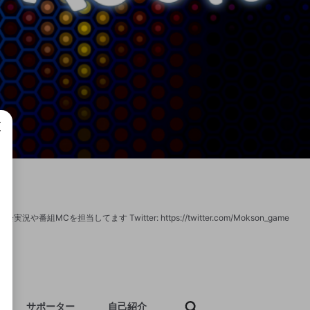
成で
MCを担当してます Twitter: https://twitter.com/Mokson_game
サポーター
自己紹介