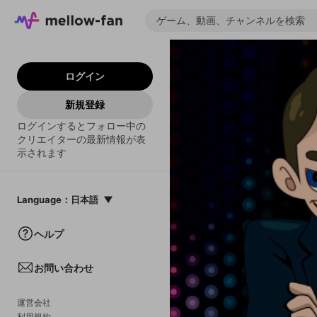
ログイン
新規登録
ログインするとフォロー中の
クリエイターの最新情報が表
示されます
Language
：
日本語
日本語
ヘルプ
English
お問い合わせ
中文(簡体)
한국어
運営会社
利用規約