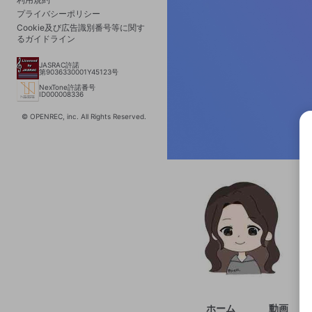
プライバシーポリシー
Cookie及び広告識別番号等に関す
るガイドライン
JASRAC許諾
第9036330001Y45123号
NexTone許諾番号
ID000008336
© OPENREC, inc. All Rights Reserved.
選択
きま
ホーム
動画