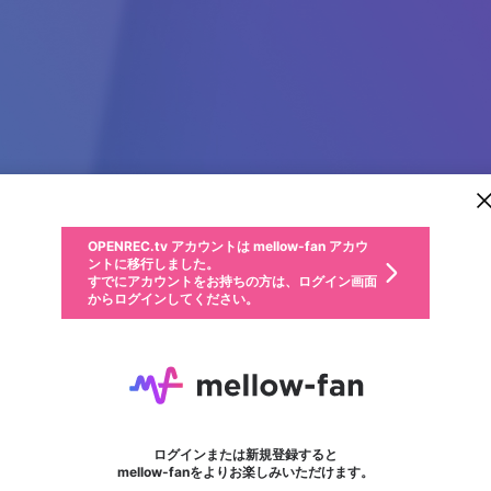
新規登録
OPENREC.tv アカウントは mellow-fan アカウ
OPENREC.tvアカウントはmellow-fanアカウン
パーソナルデータの登録
限定コミュニティ参加方法
ントに移行しました。
トに統合しました。
すでにアカウントをお持ちの方は、ログイン画面
こちらからOPENREC.tvでログイン中のアカウ
からログインしてください。
ント情報を引き継ぐことができます。
動画プレイリストを選択
生年月
固定動画に設定
不適切なユーザーとして報告します
ファンレター
サブスクシェア
OPENREC.tv アカウントは mellow-fan アカウ
@
新規登録
ログイン
か？
年
月
ントに移行しました。
マイページに表示されている動画 (ライブ配信、配信予定、ア
すでにアカウントをお持ちの方は、ログイン画面
ーカイブ、アップロード動画) をページのトップに1つ固定で
みうらん
応援している配信者にファンレターを送ることができま
生年月は登録後に変更できません。
認証コードの入力
できるプレイリストがありません。プレイリストは動画の再生画面で作
からログインしてください。
きます。動画タイトル横のメニューより設定することができま
す。好きなデザインを選んでメッセージを書いたり、エ
ログイン
す。
@
Miurannn_
みうらんのXヘ
ご確認ください
す。
メールアドレスで新規登録
メールアドレスでログイン
問題を選択してください
ールアイテムでデコレーションして、配信者に届けまし
性別
ょう！
ほとんどAPEXの生放送です
メールアドレスにメールを送信しました。30分以内にメ
パスワード再設定
詳しくはこちら
この限定コミュニティは、Discordで提供されています。
入力していただいたメールアドレス
男性
女性
その他
問題を選択してください
※ファンレター機能は有料サービスです。
ール記載の6桁の認証コードを入力してください。
利用規約とプライバシーポリシーが更新されました。
または
または
ポイントが不足しています
フォロー 7
に、パスワード再設定用URLを記載
セッションの有効期限が切れたた
ファンレター
Discordアカウントをお持ちでない方
サービスを利用するには変更後の内容をご確認いただ
わいせつな表現
認証コード
検索履歴をすべて削除しますか？
ブロックリストに追加しますか？
この動画の公開は終了しました
登録したメールアドレスを入力し、送信してください。
お住まいの地域
されたメールを送信しましたのでご
め、ログアウトしました
き、同意していただく必要があります。
X
X
Discordとは？からDiscordにアクセス
mellowポイントの購入に進みますか？
他者を誹謗中傷する表現
0
6
確認ください
ログインまたは新規登録すると
Discordアカウントを作成
キャンセル
mellow-fanをよりお楽しみいただけます。
いいえ
OK
はい
OK
利用規約
を確認しました。
0
500
著作権の侵害
Google
Google
キャプチャ
プレイリスト
フォロー
フォロワー
プレミアム会員に入会
mellow-fan のメールアドレス（mellow-fan.comドメイン
OK