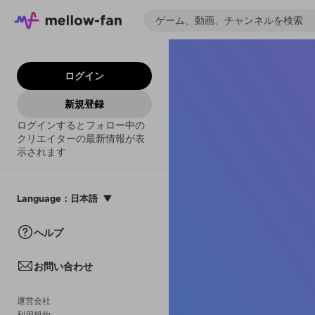
ログイン
新規登録
ログインするとフォロー中の
クリエイターの最新情報が表
示されます
Language
：
日本語
日本語
ヘルプ
English
お問い合わせ
中文(簡体)
한국어
運営会社
利用規約