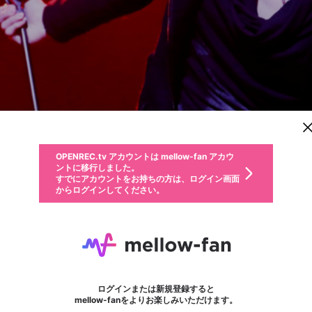
新規登録
OPENREC.tv アカウントは mellow-fan アカウ
OPENREC.tvアカウントはmellow-fanアカウン
パーソナルデータの登録
限定コミュニティ参加方法
ントに移行しました。
トに統合しました。
すでにアカウントをお持ちの方は、ログイン画面
こちらからOPENREC.tvでログイン中のアカウ
からログインしてください。
ント情報を引き継ぐことができます。
動画プレイリストを選択
生年月
固定動画に設定
不適切なユーザーとして報告します
ファンレター
サブスクシェア
OPENREC.tv アカウントは mellow-fan アカウ
@
新規登録
ログイン
か？
年
月
ントに移行しました。
マイページに表示されている動画 (ライブ配信、配信予定、ア
すでにアカウントをお持ちの方は、ログイン画面
ーカイブ、アップロード動画) をページのトップに1つ固定で
MONSTERsJOHN GAMES
応援している配信者にファンレターを送ることができま
生年月は登録後に変更できません。
認証コードの入力
できるプレイリストがありません。プレイリストは動画の再生画面で作
からログインしてください。
きます。動画タイトル横のメニューより設定することができま
す。好きなデザインを選んでメッセージを書いたり、エ
ログイン
す。
@
MONSTERsJOHN_GAMES
ご確認ください
す。
メールアドレスで新規登録
メールアドレスでログイン
問題を選択してください
ールアイテムでデコレーションして、配信者に届けまし
性別
ょう！
メールアドレスにメールを送信しました。30分以内にメ
パスワード再設定
詳しくはこちら
この限定コミュニティは、Discordで提供されています。
フォロー 221
入力していただいたメールアドレス
ファンレター
男性
女性
その他
問題を選択してください
※ファンレター機能は有料サービスです。
ール記載の6桁の認証コードを入力してください。
利用規約とプライバシーポリシーが更新されました。
または
または
ポイントが不足しています
に、パスワード再設定用URLを記載
セッションの有効期限が切れたた
Discordアカウントをお持ちでない方
サービスを利用するには変更後の内容をご確認いただ
わいせつな表現
認証コード
検索履歴をすべて削除しますか？
ブロックリストに追加しますか？
この動画の公開は終了しました
登録したメールアドレスを入力し、送信してください。
お住まいの地域
されたメールを送信しましたのでご
め、ログアウトしました
き、同意していただく必要があります。
X
X
Discordとは？からDiscordにアクセス
mellowポイントの購入に進みますか？
他者を誹謗中傷する表現
0
6
確認ください
ログインまたは新規登録すると
Discordアカウントを作成
キャンセル
mellow-fanをよりお楽しみいただけます。
いいえ
OK
はい
OK
利用規約
を確認しました。
0
500
著作権の侵害
Google
Google
キャプチャ
プレイリスト
フォロー
フォロワー
プレミアム会員に入会
mellow-fan のメールアドレス（mellow-fan.comドメイン
OK