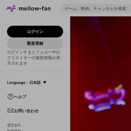
ログイン
新規登録
ログインするとフォロー中の
クリエイターの最新情報が表
示されます
Language
：
日本語
日本語
ヘルプ
English
お問い合わせ
中文(簡体)
한국어
運営会社
利用規約