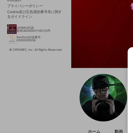
プライバシーポリシー
Cookie及び広告識別番号等に関す
るガイドライン
JASRAC許諾
第9036330001Y45123号
NexTone許諾番号
ID000008336
© OPENREC, inc. All Rights Reserved.
選択
きま
ホーム
動画