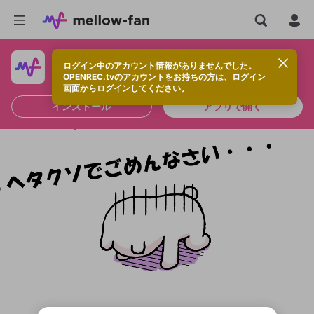
ログイン中のアカウント情報がありませんでした。
快適に視聴するなら、アプリをインストールしよう！
OPENREC.tvのアカウントをお持ちの方は、ログイン
画面からログインしてください。
インストール
アプリで開く
新規登録
OPENREC.tv アカウントは mellow-fan
OPENREC.tvアカウントはmellow-fanア
限定コミュニティ参加方法
パーソナルデータの登録
アカウントに移行しました。
カウントに統合しました。
すでにアカウントをお持ちの方は、ログイ
こちらからOPENREC.tvでログイン中のア
ン画面からログインしてください。
カウント情報を引き継ぐことができます。