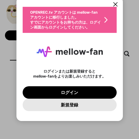
動画プレイリストを選択
生年月
みら
固定動画に設定
不適切なユーザーとして報告しま
ファンレター
OPENREC.tv アカウントは mellow-fan
サブスクシェア
@
MI-LA
みらのXヘ
@
新規登録
ログイン
すか？
年
月
アカウントに移行しました。
マイページに表示されている動画 (ライブ配信、配
認証コードの入力
すでにアカウントをお持ちの方は、ログイ
生年月は登録後に変更できません。
信予定、アーカイブ、アップロード動画) をページ
選択できるプレイリストがありません。
応援している配信者にファンレターを送ることがで
ン画面からログインしてください。
ご確認ください
のトップに1つ固定できます。動画タイトル横のメ
ログイン
プレイリストは動画の再生画面で作成で
きます。好きなデザインを選んでメッセージを書い
ニューより設定することができます。
メールアドレスで新規登録
メールアドレスでログイン
問題を選択してください
フォロー 411
この限定コミュニティは、Discordで提供されてい
性別
きます。
たり、エールアイテムでデコレーションして、配信
メールアドレスにメールを送信しました。30分以内
パスワード再設定
ます。
者に届けましょう！
にメール記載の6桁の認証コードを入力してくださ
入力していただいたメールアドレ
男性
女性
その他
利用規約とプライバシーポリシーが更新されま
問題を選択してください
詳しくはこちら
※ファンレター機能は有料サービスです。
い。
または
または
ポイントが不足しています
した。 サービスを利用するには変更後の内容を
Discordアカウントをお持ちでない方
スに、パスワード再設定用URLを
セッションの有効期限が切れたた
ホーム
動画
キャプチャ
プレイリスト
登録したメールアドレスを入力し、送信してくださ
わいせつな表現
ブロックリストに追加しますか？
この動画の公開は終了しました
お住まいの地域
ご確認いただき、同意していただく必要があり
認証コード
い。
記載されたメールを送信しました
め、ログアウトしました
Discordとは？からDiscordにアクセス
X
X
ます。
mellowポイントの購入に進みますか？
他者を誹謗中傷する表現
のでご確認ください
0
6
ログインまたは新規登録すると
Discordアカウントを作成
mellow-fanをよりお楽しみいただけます。
キャンセル
OK
OK
0
500
著作権の侵害
表示するコンテンツがありません
Google
Google
利用規約
プレミアム会員に入会
を確認しました。
OK
いいえ
はい
mellow-fan のメールアドレス（mellow-fan.comド
この画面からDiscordに参加する
利用規約
および
プライバシーポリシー
に同意頂いた上で
ログイン
プライバシーポリシー
を確認しました。
メイン及びcs.openrec.co.jpドメイン）が受信拒否設
次にお進みください。
OK
プライバシーの侵害
ご登録いただいた情報はサービスの向上を目的
ログイン
再設定する
動画プレイリストがありません
定に含まれていないかご確認ください。
Yahoo! JAPAN
Yahoo! JAPAN
Discordは第三者が提供するコミュニティーサービスで、
として使用いたします。
報告された問題については、利用規約に違反しているか
動画プレイリストを選択
パスワードを忘れた方は
こちら
過激な暴力や自傷行為
mellow-fanとは関わりがありません。Discordに関してのお
一部サービスをご利用いただくには、生年月の
どうかをスタッフが確認します。
この機能をむやみに使
新規登録
確認しました
問い合わせにはお答えすることができません。Discordの仕
アカウントをお持ちですか？
アカウントを作成する
登録が必要です。
用することは、利用規約違反になります。
様変更により、限定コミュニティ特典の提供が終了する可能
入力
なりすまし行為
Appleでサインアップ
Appleでサインイン
動画のプレイリストを一つ選択すると、そのプレイ
ご登録いただいた情報は公開されません。
性がありますが、その際の補償は一切行いません。外部サー
リストの動画をマイページの上部にリストで表示す
ビスとのID連携に関する同意事項に同意の上、参加をお願い
閉じる
ることができます。
出会いを誘導する行為
ファンレターを作成
します。
送信
mellow-fanの
mellow-fanの
利用規約
利用規約
・
・
プライバシーポリシー
プライバシーポリシー
・
・
外部
外部
登録
外部サービスとのID連携に関する同意事項
サービスとのID連携に関する同意事項
サービスとのID連携に関する同意事項
に同意頂いた上
に同意頂いた上
閉じる
ねずみ講やマルチ商法
動画プレイリストを選択
アカウント作成
で、次にお進みください
で、次にお進みください