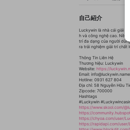
自己紹介
Luckywin là nhà cái giải 
h và công nghệ cao. Nền t
trí đa dạng của người dùn
ra trải nghiệm giải trí chấ
Thông Tin Liên Hệ
Thương hiệu: Luckywin
Website:
https://luckywin.
Email: info@luckywin.name
Hotline: 0931 627 804
Địa chỉ: 58 Nguyễn Hữu T
Zipcode: 700000
Hashtags
#Luckywin #Luckywincasi
https://www.skool.com/@
https://community.hubspo
https://chyoa.com/user/L
https://rapidapi.com/use
https://www.blockdit.com