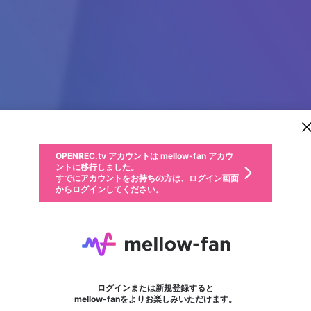
新規登録
OPENREC.tv アカウントは mellow-fan アカウ
OPENREC.tvアカウントはmellow-fanアカウン
パーソナルデータの登録
限定コミュニティ参加方法
ントに移行しました。
トに統合しました。
すでにアカウントをお持ちの方は、ログイン画面
こちらからOPENREC.tvでログイン中のアカウ
からログインしてください。
ント情報を引き継ぐことができます。
動画プレイリストを選択
生年月
固定動画に設定
不適切なユーザーとして報告します
ファンレター
サブスクシェア
OPENREC.tv アカウントは mellow-fan アカウ
@
新規登録
ログイン
か？
年
月
ントに移行しました。
マイページに表示されている動画 (ライブ配信、配信予定、ア
すでにアカウントをお持ちの方は、ログイン画面
ーカイブ、アップロード動画) をページのトップに1つ固定で
Luckywin name
応援している配信者にファンレターを送ることができま
生年月は登録後に変更できません。
認証コードの入力
できるプレイリストがありません。プレイリストは動画の再生画面で作
からログインしてください。
きます。動画タイトル横のメニューより設定することができま
す。好きなデザインを選んでメッセージを書いたり、エ
ログイン
す。
@
Luckywinname
ご確認ください
す。
メールアドレスで新規登録
メールアドレスでログイン
問題を選択してください
ールアイテムでデコレーションして、配信者に届けまし
性別
ょう！
メールアドレスにメールを送信しました。30分以内にメ
パスワード再設定
詳しくはこちら
この限定コミュニティは、Discordで提供されています。
入力していただいたメールアドレス
男性
女性
その他
問題を選択してください
※ファンレター機能は有料サービスです。
ール記載の6桁の認証コードを入力してください。
利用規約とプライバシーポリシーが更新されました。
または
または
ポイントが不足しています
フォロー
に、パスワード再設定用URLを記載
セッションの有効期限が切れたた
Discordアカウントをお持ちでない方
サービスを利用するには変更後の内容をご確認いただ
わいせつな表現
認証コード
検索履歴をすべて削除しますか？
ブロックリストに追加しますか？
この動画の公開は終了しました
登録したメールアドレスを入力し、送信してください。
お住まいの地域
されたメールを送信しましたのでご
め、ログアウトしました
き、同意していただく必要があります。
X
X
Discordとは？からDiscordにアクセス
mellowポイントの購入に進みますか？
他者を誹謗中傷する表現
0
6
確認ください
ログインまたは新規登録すると
Discordアカウントを作成
キャンセル
mellow-fanをよりお楽しみいただけます。
いいえ
OK
はい
OK
利用規約
を確認しました。
0
500
著作権の侵害
Google
Google
キャプチャ
プレイリスト
フォロー
フォロワー
プレミアム会員に入会
mellow-fan のメールアドレス（mellow-fan.comドメイン
OK