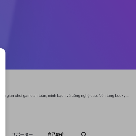
成で
Luckywin là nhà cái giải trí trực tuyến được xây dựng với mục tiêu mang đến không gian chơi game an toàn, minh bạch và công nghệ cao. Nền tảng LuckyWin vận hành ổn định, tích hợp nhiều tính năng thông minh, đáp ứng nhu cầu giải trí đa dạng của người dùng. Với đội ngũ hỗ trợ chuyên nghiệp và quy trình vận hành chuẩn hóa, LuckyWin cam kết tạo ra trải nghiệm giải trí chất lượng, đáng tin cậy và phù hợp với mọi người chơi. Thông Tin Liên Hệ Thương hiệu: Luckywin Website: https://luckywin.name/ Email: info@luckywin.name Hotline: 0931 627 804 Địa chỉ: 58 Nguyễn Hữu Tiến Phường Tây Thạnh Quận Tân Phú TP Hồ Chí Minh Zipcode: 700000 Hashtags #Luckywin #Luckywincasino #slotgameLuckywin #nhacaiLuckywin #dangkyLuckywin https://www.skool.com/@luckywin-name-1227 https://community.hubspot.com/t5/user/viewprofilepage/user-id/1074849 https://chyoa.com/user/Luckywinname1 https://rapidapi.com/user/Luckywinname1 https://www.blockdit.com/luckywinname1 openrec.tv/user/0izwg2ecdn5d3b9oyuf4/about
サポーター
自己紹介