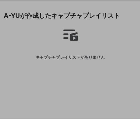
誤解を招く配信設定
あとで登録
Discordとは？
Discordに参加する
A-YUが作成したキャプチャプレイリスト
mellow-fanからのお得な情報をメールで受
ゲームの録画禁止区域の配信
け取る
改造版・海賊版ソフトの配信
政治的・宗教的・人種的な内容
その他の問題
キャプチャプレイリストがありません