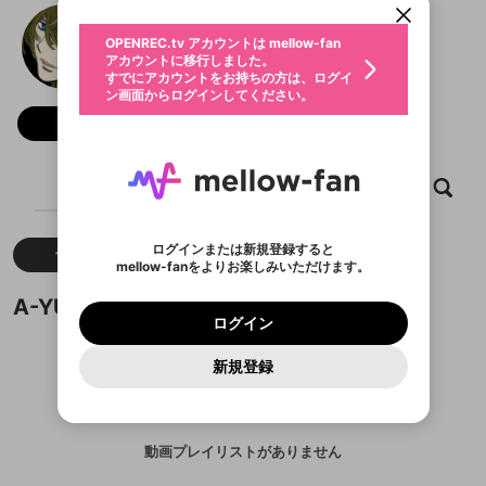
動画プレイリストを選択
生年月
A-YU
固定動画に設定
不適切なユーザーとして報告しま
ファンレター
OPENREC.tv アカウントは mellow-fan
サブスクシェア
@
Lamperouge_0
A-YUのXヘ
@
新規登録
ログイン
すか？
年
月
アカウントに移行しました。
マイページに表示されている動画 (ライブ配信、配
認証コードの入力
すでにアカウントをお持ちの方は、ログイ
生年月は登録後に変更できません。
信予定、アーカイブ、アップロード動画) をページ
選択できるプレイリストがありません。
応援している配信者にファンレターを送ることがで
ン画面からログインしてください。
ご確認ください
のトップに1つ固定できます。動画タイトル横のメ
ログイン
プレイリストは動画の再生画面で作成で
きます。好きなデザインを選んでメッセージを書い
ニューより設定することができます。
メールアドレスで新規登録
メールアドレスでログイン
問題を選択してください
フォロー 66
この限定コミュニティは、Discordで提供されてい
性別
きます。
たり、エールアイテムでデコレーションして、配信
メールアドレスにメールを送信しました。30分以内
パスワード再設定
ます。
者に届けましょう！
にメール記載の6桁の認証コードを入力してくださ
入力していただいたメールアドレ
男性
女性
その他
利用規約とプライバシーポリシーが更新されま
問題を選択してください
詳しくはこちら
※ファンレター機能は有料サービスです。
い。
または
または
ポイントが不足しています
した。 サービスを利用するには変更後の内容を
Discordアカウントをお持ちでない方
スに、パスワード再設定用URLを
セッションの有効期限が切れたた
ホーム
動画
キャプチャ
プレイリスト
登録したメールアドレスを入力し、送信してくださ
わいせつな表現
ブロックリストに追加しますか？
この動画の公開は終了しました
お住まいの地域
ご確認いただき、同意していただく必要があり
認証コード
い。
記載されたメールを送信しました
め、ログアウトしました
Discordとは？からDiscordにアクセス
X
X
ます。
mellowポイントの購入に進みますか？
他者を誹謗中傷する表現
のでご確認ください
0
6
ログインまたは新規登録すると
すべて
動画
キャプチャ
Discordアカウントを作成
mellow-fanをよりお楽しみいただけます。
キャンセル
OK
OK
0
500
著作権の侵害
Google
Google
利用規約
プレミアム会員に入会
を確認しました。
OK
いいえ
はい
mellow-fan のメールアドレス（mellow-fan.comド
この画面からDiscordに参加する
利用規約
および
プライバシーポリシー
に同意頂いた上で
ログイン
A-YUが作成した動画プレイリスト
プライバシーポリシー
を確認しました。
メイン及びcs.openrec.co.jpドメイン）が受信拒否設
次にお進みください。
OK
プライバシーの侵害
ご登録いただいた情報はサービスの向上を目的
ログイン
再設定する
動画プレイリストがありません
定に含まれていないかご確認ください。
Yahoo! JAPAN
Yahoo! JAPAN
Discordは第三者が提供するコミュニティーサービスで、
として使用いたします。
報告された問題については、利用規約に違反しているか
動画プレイリストを選択
パスワードを忘れた方は
こちら
過激な暴力や自傷行為
mellow-fanとは関わりがありません。Discordに関してのお
一部サービスをご利用いただくには、生年月の
どうかをスタッフが確認します。
この機能をむやみに使
新規登録
確認しました
問い合わせにはお答えすることができません。Discordの仕
アカウントをお持ちですか？
アカウントを作成する
登録が必要です。
用することは、利用規約違反になります。
様変更により、限定コミュニティ特典の提供が終了する可能
入力
なりすまし行為
Appleでサインアップ
Appleでサインイン
動画のプレイリストを一つ選択すると、そのプレイ
ご登録いただいた情報は公開されません。
性がありますが、その際の補償は一切行いません。外部サー
リストの動画をマイページの上部にリストで表示す
ビスとのID連携に関する同意事項に同意の上、参加をお願い
閉じる
ることができます。
出会いを誘導する行為
ファンレターを作成
します。
送信
mellow-fanの
mellow-fanの
利用規約
利用規約
・
・
プライバシーポリシー
プライバシーポリシー
・
・
外部
外部
動画プレイリストがありません
登録
外部サービスとのID連携に関する同意事項
サービスとのID連携に関する同意事項
サービスとのID連携に関する同意事項
に同意頂いた上
に同意頂いた上
閉じる
ねずみ講やマルチ商法
動画プレイリストを選択
アカウント作成
で、次にお進みください
で、次にお進みください