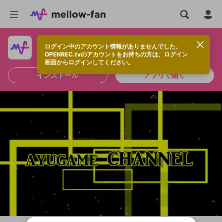
ログイン中のアカウント情報がありませんでした。
快適に視聴するなら、アプリをインストールしよう！
OPENREC.tvのアカウントをお持ちの方は、ログイン
画面からログインしてください。
インストール
アプリで開く
新規登録
OPENREC.tv アカウントは mellow-fan
OPENREC.tvアカウントはmellow-fanア
限定コミュニティ参加方法
パーソナルデータの登録
アカウントに移行しました。
カウントに統合しました。
すでにアカウントをお持ちの方は、ログイ
こちらからOPENREC.tvでログイン中のア
ン画面からログインしてください。
カウント情報を引き継ぐことができます。