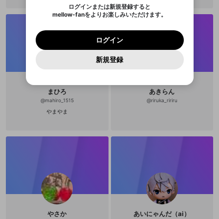
のでご確認ください
0
6
ログインまたは新規登録すると
Discordアカウントを作成
mellow-fanをよりお楽しみいただけます。
キャンセル
キャンセル
OK
はい
OK
0
500
著作権の侵害
Google
Google
利用規約
プレミアム会員に入会
を確認しました。
OK
いいえ
はい
mellow-fan のメールアドレス（mellow-fan.comド
この画面からDiscordに参加する
利用規約
および
プライバシーポリシー
に同意頂いた上で
ログイン
プライバシーポリシー
を確認しました。
メイン及びcs.openrec.co.jpドメイン）が受信拒否設
次にお進みください。
OK
プライバシーの侵害
ご登録いただいた情報はサービスの向上を目的
ログイン
再設定する
動画プレイリストがありません
定に含まれていないかご確認ください。
Yahoo! JAPAN
Yahoo! JAPAN
Discordは第三者が提供するコミュニティーサービスで、
として使用いたします。
報告された問題については、利用規約に違反しているか
動画プレイリストを選択
パスワードを忘れた方は
こちら
過激な暴力や自傷行為
mellow-fanとは関わりがありません。Discordに関してのお
一部サービスをご利用いただくには、生年月の
どうかをスタッフが確認します。
この機能をむやみに使
新規登録
確認しました
問い合わせにはお答えすることができません。Discordの仕
アカウントをお持ちですか？
アカウントを作成する
登録が必要です。
用することは、利用規約違反になります。
様変更により、限定コミュニティ特典の提供が終了する可能
入力
なりすまし行為
Appleでサインアップ
Appleでサインイン
動画のプレイリストを一つ選択すると、そのプレイ
ご登録いただいた情報は公開されません。
性がありますが、その際の補償は一切行いません。外部サー
リストの動画をマイページの上部にリストで表示す
ビスとのID連携に関する同意事項に同意の上、参加をお願い
閉じる
ることができます。
出会いを誘導する行為
ファンレターを作成
します。
まひろ
あきらん
送信
mellow-fanの
mellow-fanの
利用規約
利用規約
・
・
プライバシーポリシー
プライバシーポリシー
・
・
外部
外部
@
mahiro_1515
@
riruka_ririru
登録
外部サービスとのID連携に関する同意事項
サービスとのID連携に関する同意事項
サービスとのID連携に関する同意事項
に同意頂いた上
に同意頂いた上
閉じる
ねずみ講やマルチ商法
動画プレイリストを選択
アカウント作成
やまやま
で、次にお進みください
で、次にお進みください
誤解を招く配信設定
あとで登録
Discordとは？
Discordに参加する
mellow-fanからのお得な情報をメールで受
ゲームの録画禁止区域の配信
け取る
改造版・海賊版ソフトの配信
政治的・宗教的・人種的な内容
その他の問題
やさか
あいにゃんだ（ai）