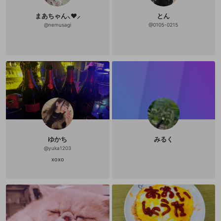
まあちゃん⸜❤︎⸝
とん
@
nemusagi
@
0105-0215
ゆかち
みるく
@
yuka1203
xoxo