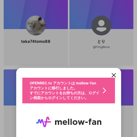
taka74tomo88
とり
@
fringillove
新規登録
OPENREC.tv アカウントは mellow-fan
OPENREC.tvアカウントはmellow-fanア
限定コミュニティ参加方法
パーソナルデータの登録
アカウントに移行しました。
カウントに統合しました。
すでにアカウントをお持ちの方は、ログイ
こちらからOPENREC.tvでログイン中のア
動画プレイリストを選択
ン画面からログインしてください。
カウント情報を引き継ぐことができます。
生年月
固定動画に設定
不適切なユーザーとして報告しま
ファンレター
OPENREC.tv アカウントは mellow-fan
サブスクシェア
@
新規登録
ログイン
すか？
年
月
アカウントに移行しました。
マイページに表示されている動画 (ライブ配信、配
認証コードの入力
すでにアカウントをお持ちの方は、ログイ
生年月は登録後に変更できません。
信予定、アーカイブ、アップロード動画) をページ
選択できるプレイリストがありません。
応援している配信者にファンレターを送ることがで
ン画面からログインしてください。
ご確認ください
のトップに1つ固定できます。動画タイトル横のメ
ログイン
プレイリストは動画の再生画面で作成で
きます。好きなデザインを選んでメッセージを書い
ニューより設定することができます。
メールアドレスで新規登録
メールアドレスでログイン
問題を選択してください
この限定コミュニティは、Discordで提供されてい
性別
きます。
たり、エールアイテムでデコレーションして、配信
メールアドレスにメールを送信しました。30分以内
パスワード再設定
ます。
者に届けましょう！
にメール記載の6桁の認証コードを入力してくださ
入力していただいたメールアドレ
男性
女性
その他
利用規約とプライバシーポリシーが更新されま
問題を選択してください
詳しくはこちら
杏弥胡
rosa
※ファンレター機能は有料サービスです。
い。
または
または
ポイントが不足しています
した。 サービスを利用するには変更後の内容を
Discordアカウントをお持ちでない方
スに、パスワード再設定用URLを
セッションの有効期限が切れたた
@
vagrancy6
@
rosa_galcia
登録したメールアドレスを入力し、送信してくださ
わいせつな表現
チームメンバーに追加しますか？
ブロックリストに追加しますか？
この動画の公開は終了しました
お住まいの地域
ご確認いただき、同意していただく必要があり
認証コード
い。
記載されたメールを送信しました
め、ログアウトしました
Discordとは？からDiscordにアクセス
X
X
ます。
mellowポイントの購入に進みますか？
他者を誹謗中傷する表現