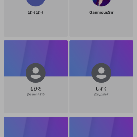
ぽりぽり
GannicusSir
もひろ
しずく
@
asmn4215
@
si_gale7