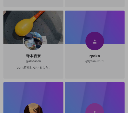
寺本杏奈
ryoko
@
allseason
@
ryoko93131
bpm箱推しなりました!!
mocha
金見まどか