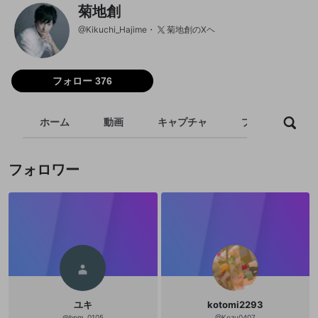
菊地創
@
Kikuchi_Hajime
菊地創のXヘ
フォロー 376
ホーム
動画
キャプチャ
プレイリスト
フォロワー
ユキ
kotomi2293
@
bpm_0105
@
Kozu0407