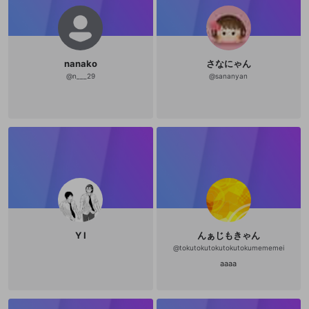
nanako
さなにゃん
@
n___29
@
sananyan
Y I
んぁじもきゃん
@
tokutokutokutokutokumememei
aaaa