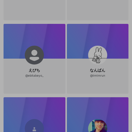
えびち
なんばん
@
ebitabeyo_
@
tmtmrun