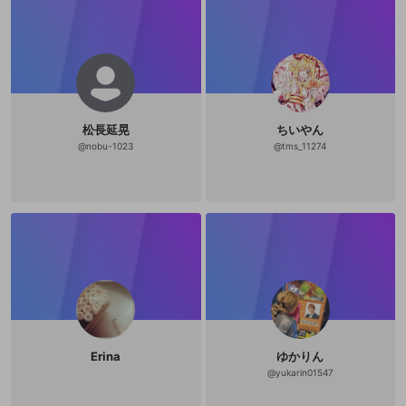
松長延晃
ちいやん
@
nobu-1023
@
tms_11274
Erina
ゆかりん
@
yukarin01547