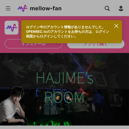
ログイン中のアカウント情報がありませんでした。
快適に視聴するなら、アプリをインストールしよう！
OPENREC.tvのアカウントをお持ちの方は、ログイン
画面からログインしてください。
インストール
アプリで開く