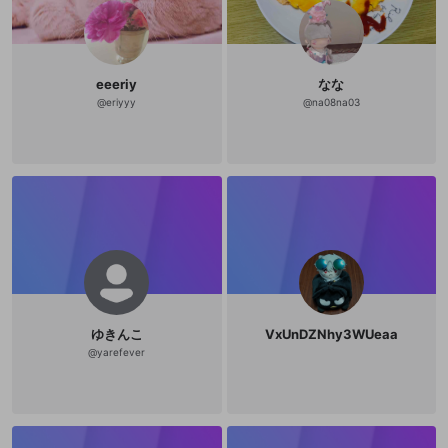
eeeriy
なな
@
eriyyy
@
na08na03
ゆきんこ
VxUnDZNhy3WUeaa
@
yarefever