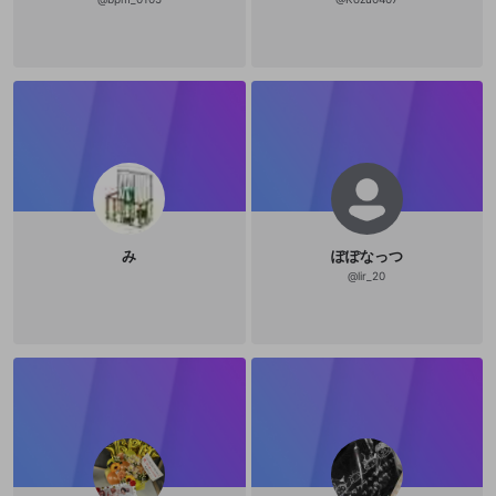
み
ぽぽなっつ
@
lir_20