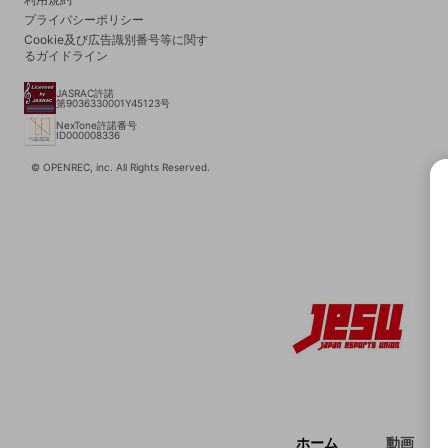
プライバシーポリシー
Cookie及び広告識別番号等に関す
るガイドライン
JASRAC許諾
第9036330001Y45123号
NexTone許諾番号
ID000008336
© OPENREC, inc. All Rights Reserved.
選択
きま
ホーム
動画