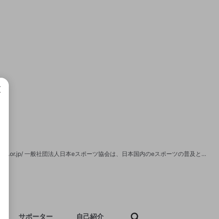
成で
一般社団法人日本eスポーツ協会の番組ページです。 オフィシャルサイト https://jesu.or.jp/ 一般社団法人日本eスポーツ協会は、日本国内のeスポーツの普及と発展、そしてeスポーツの振興を目的に国民の競技力の向上及びスポーツ精神の普及を目指してまいります。JeSUは、eスポーツの認知向上とeスポーツ選手の活躍の場をこれからも広げていくために、競技タイトルの認定や選手のプロライセンス発行、そしてアジア競技大会をはじめとした国際的なeスポーツ大会への選手の派遣など、様々な取り組みを行っております。また、以下のスポンサー企業や団体の支援を受け、国内のeスポーツ産業の発展に努めてまいります。
サポーター
自己紹介