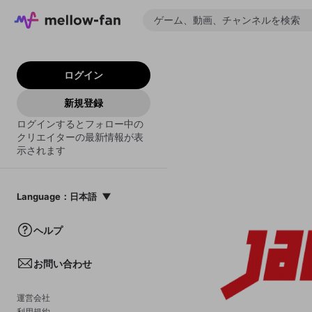
ログイン
新規登録
ログインするとフォロー中の
クリエイターの最新情報が表
示されます
Language
：
日本語
日本語
ヘルプ
English
お問い合わせ
中文(簡体)
한국어
運営会社
利用規約