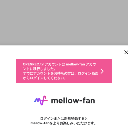
新規登録
OPENREC.tv アカウントは mellow-fan アカウ
OPENREC.tvアカウントはmellow-fanアカウン
パーソナルデータの登録
限定コミュニティ参加方法
ントに移行しました。
トに統合しました。
すでにアカウントをお持ちの方は、ログイン画面
こちらからOPENREC.tvでログイン中のアカウ
からログインしてください。
ント情報を引き継ぐことができます。
動画プレイリストを選択
生年月
固定動画に設定
不適切なユーザーとして報告します
ファンレター
サブスクシェア
OPENREC.tv アカウントは mellow-fan アカウ
@
新規登録
ログイン
か？
年
月
ントに移行しました。
マイページに表示されている動画 (ライブ配信、配信予定、ア
すでにアカウントをお持ちの方は、ログイン画面
ーカイブ、アップロード動画) をページのトップに1つ固定で
JESU_official
応援している配信者にファンレターを送ることができま
生年月は登録後に変更できません。
認証コードの入力
できるプレイリストがありません。プレイリストは動画の再生画面で作
からログインしてください。
きます。動画タイトル横のメニューより設定することができま
す。好きなデザインを選んでメッセージを書いたり、エ
ログイン
す。
@
JeSU_official
ご確認ください
す。
メールアドレスで新規登録
メールアドレスでログイン
問題を選択してください
ールアイテムでデコレーションして、配信者に届けまし
性別
ょう！
メールアドレスにメールを送信しました。30分以内にメ
パスワード再設定
詳しくはこちら
この限定コミュニティは、Discordで提供されています。
入力していただいたメールアドレス
男性
女性
その他
問題を選択してください
※ファンレター機能は有料サービスです。
ール記載の6桁の認証コードを入力してください。
利用規約とプライバシーポリシーが更新されました。
または
または
ポイントが不足しています
フォロー 326
に、パスワード再設定用URLを記載
セッションの有効期限が切れたた
ファンレター
Discordアカウントをお持ちでない方
サービスを利用するには変更後の内容をご確認いただ
わいせつな表現
認証コード
検索履歴をすべて削除しますか？
ブロックリストに追加しますか？
この動画の公開は終了しました
登録したメールアドレスを入力し、送信してください。
お住まいの地域
されたメールを送信しましたのでご
め、ログアウトしました
き、同意していただく必要があります。
X
X
Discordとは？からDiscordにアクセス
mellowポイントの購入に進みますか？
他者を誹謗中傷する表現
0
6
確認ください
ログインまたは新規登録すると
Discordアカウントを作成
キャンセル
mellow-fanをよりお楽しみいただけます。
いいえ
OK
はい
OK
利用規約
を確認しました。
0
500
著作権の侵害
Google
Google
キャプチャ
プレイリスト
フォロー
フォロワー
プレミアム会員に入会
mellow-fan のメールアドレス（mellow-fan.comドメイン
OK