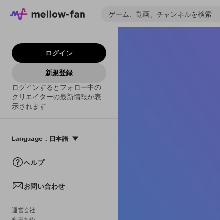
ログイン
新規登録
ログインするとフォロー中の
クリエイターの最新情報が表
示されます
Language
：
日本語
日本語
ヘルプ
English
お問い合わせ
中文(簡体)
한국어
運営会社
利用規約