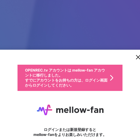
新規登録
OPENREC.tv アカウントは mellow-fan アカウ
OPENREC.tvアカウントはmellow-fanアカウン
パーソナルデータの登録
限定コミュニティ参加方法
ントに移行しました。
トに統合しました。
すでにアカウントをお持ちの方は、ログイン画面
こちらからOPENREC.tvでログイン中のアカウ
からログインしてください。
ント情報を引き継ぐことができます。
動画プレイリストを選択
生年月
固定動画に設定
不適切なユーザーとして報告します
ファンレター
サブスクシェア
OPENREC.tv アカウントは mellow-fan アカウ
@
新規登録
ログイン
か？
年
月
ントに移行しました。
マイページに表示されている動画 (ライブ配信、配信予定、ア
すでにアカウントをお持ちの方は、ログイン画面
ーカイブ、アップロード動画) をページのトップに1つ固定で
Jack Benz
応援している配信者にファンレターを送ることができま
生年月は登録後に変更できません。
認証コードの入力
できるプレイリストがありません。プレイリストは動画の再生画面で作
からログインしてください。
きます。動画タイトル横のメニューより設定することができま
す。好きなデザインを選んでメッセージを書いたり、エ
ログイン
す。
@
Jackdigitalchaabi
ご確認ください
す。
メールアドレスで新規登録
メールアドレスでログイン
問題を選択してください
ールアイテムでデコレーションして、配信者に届けまし
性別
ょう！
メールアドレスにメールを送信しました。30分以内にメ
パスワード再設定
詳しくはこちら
この限定コミュニティは、Discordで提供されています。
入力していただいたメールアドレス
男性
女性
その他
問題を選択してください
※ファンレター機能は有料サービスです。
ール記載の6桁の認証コードを入力してください。
利用規約とプライバシーポリシーが更新されました。
または
または
ポイントが不足しています
フォロー
に、パスワード再設定用URLを記載
セッションの有効期限が切れたた
Discordアカウントをお持ちでない方
サービスを利用するには変更後の内容をご確認いただ
わいせつな表現
認証コード
検索履歴をすべて削除しますか？
ブロックリストに追加しますか？
この動画の公開は終了しました
登録したメールアドレスを入力し、送信してください。
お住まいの地域
されたメールを送信しましたのでご
め、ログアウトしました
き、同意していただく必要があります。
X
X
Discordとは？からDiscordにアクセス
mellowポイントの購入に進みますか？
他者を誹謗中傷する表現
0
6
確認ください
ログインまたは新規登録すると
Discordアカウントを作成
キャンセル
mellow-fanをよりお楽しみいただけます。
いいえ
OK
はい
OK
利用規約
を確認しました。
0
500
著作権の侵害
Google
Google
キャプチャ
プレイリスト
フォロー
フォロワー
プレミアム会員に入会
mellow-fan のメールアドレス（mellow-fan.comドメイン
OK