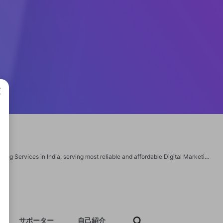
成で
Digital Chaabi is one of the most excel companies in the domain of Digital Marketing Services in India, serving most reliable and affordable Digital Marketing Services in India. we are popular for Best Digital Marketing Agency, Best Digital Marketing company and Digital Chaabi. https://digitalchaabi.com/
サポーター
自己紹介