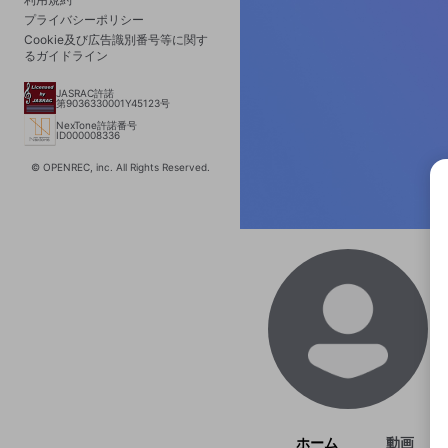
プライバシーポリシー
Cookie及び広告識別番号等に関す
るガイドライン
JASRAC許諾
第9036330001Y45123号
NexTone許諾番号
ID000008336
© OPENREC, inc. All Rights Reserved.
選択
きま
ホーム
動画