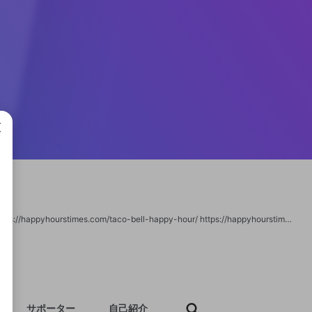
成で
https://happyhourstimes.com/ https://happyhourstimes.com/all-happy-hours/ https://happyhourstimes.com/taco-bell-happy-hour/ https://happyhourstimes.com/ruth-chris-happy-hour/ https://happyhourstimes.com/applebees-happy-hour/ https://happyhourstimes.com/bar-louie-happy-hour/ https://happyhourstimes.com/bjs-happy-hour/ https://happyhourstimes.com/texas-roadhouse-happy-hour/ https://happyhourstimes.com/ihop-happy-hour/ https://happyhourstimes.com/lazy-dog-happy-hour/ https://happyhourstimes.com/red-robin-happy-hour/
サポーター
自己紹介