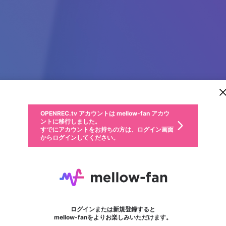
新規登録
OPENREC.tv アカウントは mellow-fan アカウ
OPENREC.tvアカウントはmellow-fanアカウン
パーソナルデータの登録
限定コミュニティ参加方法
ントに移行しました。
トに統合しました。
すでにアカウントをお持ちの方は、ログイン画面
こちらからOPENREC.tvでログイン中のアカウ
からログインしてください。
ント情報を引き継ぐことができます。
動画プレイリストを選択
生年月
固定動画に設定
不適切なユーザーとして報告します
ファンレター
サブスクシェア
OPENREC.tv アカウントは mellow-fan アカウ
@
新規登録
ログイン
か？
年
月
ントに移行しました。
マイページに表示されている動画 (ライブ配信、配信予定、ア
すでにアカウントをお持ちの方は、ログイン画面
ーカイブ、アップロード動画) をページのトップに1つ固定で
Harry
応援している配信者にファンレターを送ることができま
生年月は登録後に変更できません。
認証コードの入力
できるプレイリストがありません。プレイリストは動画の再生画面で作
からログインしてください。
きます。動画タイトル横のメニューより設定することができま
す。好きなデザインを選んでメッセージを書いたり、エ
ログイン
す。
@
Harry02
ご確認ください
す。
メールアドレスで新規登録
メールアドレスでログイン
問題を選択してください
ールアイテムでデコレーションして、配信者に届けまし
性別
ょう！
メールアドレスにメールを送信しました。30分以内にメ
パスワード再設定
詳しくはこちら
この限定コミュニティは、Discordで提供されています。
入力していただいたメールアドレス
男性
女性
その他
問題を選択してください
※ファンレター機能は有料サービスです。
ール記載の6桁の認証コードを入力してください。
利用規約とプライバシーポリシーが更新されました。
または
または
ポイントが不足しています
フォロー
に、パスワード再設定用URLを記載
セッションの有効期限が切れたた
Discordアカウントをお持ちでない方
サービスを利用するには変更後の内容をご確認いただ
わいせつな表現
認証コード
検索履歴をすべて削除しますか？
ブロックリストに追加しますか？
この動画の公開は終了しました
登録したメールアドレスを入力し、送信してください。
お住まいの地域
されたメールを送信しましたのでご
め、ログアウトしました
き、同意していただく必要があります。
X
X
Discordとは？からDiscordにアクセス
mellowポイントの購入に進みますか？
他者を誹謗中傷する表現
0
6
確認ください
ログインまたは新規登録すると
Discordアカウントを作成
キャンセル
mellow-fanをよりお楽しみいただけます。
いいえ
OK
はい
OK
利用規約
を確認しました。
0
500
著作権の侵害
Google
Google
キャプチャ
プレイリスト
フォロー
フォロワー
プレミアム会員に入会
mellow-fan のメールアドレス（mellow-fan.comドメイン
OK