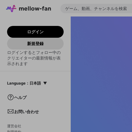
ログイン
新規登録
ログインするとフォロー中の
クリエイターの最新情報が表
示されます
Language
：
日本語
日本語
ヘルプ
English
お問い合わせ
中文(簡体)
한국어
運営会社
利用規約