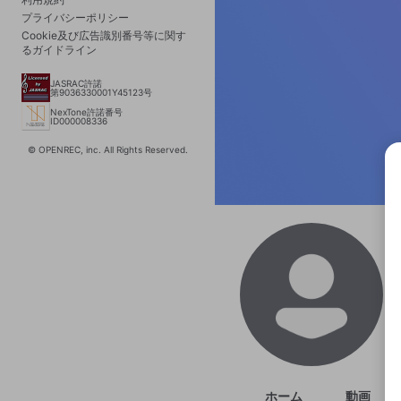
プライバシーポリシー
Cookie及び広告識別番号等に関す
るガイドライン
JASRAC許諾
第9036330001Y45123号
NexTone許諾番号
ID000008336
© OPENREC, inc. All Rights Reserved.
選択
きま
ホーム
動画