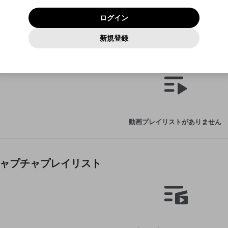
いいえ
はい
利用規約
および
プライバシーポリシー
に同意頂いた上で次にお
この画面からDiscordに参加する
プライバシーポリシー
を確認しました。
及びcs.openrec.co.jpドメイン）が受信拒否設定に含まれて
ログイン
進みください。
OK
プライバシーの侵害
ご登録いただいた情報はサービスの向上を目的として
動画プレイリストがありません
再設定する
いないかご確認ください。
ログイン
Yahoo! JAPAN
Yahoo! JAPAN
使用いたします。
Discordは第三者が提供するコミュニティーサービスで、mellow-
報告された問題については、利用規約に違反しているかどうか
動画
キャプチャ
パスワードを忘れた方は
こちら
過激な暴力や自傷行為
確認しました
fanとは関わりがありません。Discordに関してのお問い合わせには
一部サービスをご利用いただくには、生年月の登録が
をスタッフが確認します。
この機能をむやみに使用すること
新規登録
動画プレイリストを選択
お答えすることができません。Discordの仕様変更により、限定コ
アカウントをお持ちですか？
アカウントを作成する
入力
必要です。
は、利用規約違反になります。
Appleでサインアップ
Appleでサインイン
ミュニティ特典の提供が終了する可能性がありますが、その際の補
なりすまし行為
動画プレイリスト
ご登録いただいた情報は公開されません。
償は一切行いません。外部サービスとのID連携に関する同意事項に
動画のプレイリストを一つ選択すると、そのプレイリストの動
同意の上、参加をお願いします。
出会いを誘導する行為
閉じる
画をマイページの上部にリストで表示することができます。
ファンレターを作成
送信
mellow-fanの
mellow-fanの
利用規約
利用規約
・
・
プライバシーポリシー
プライバシーポリシー
・
・
外部サービ
外部サービ
外部サービスとのID連携に関する同意事項
登録
スとのID連携に関する同意事項
スとのID連携に関する同意事項
に同意頂いた上で、次にお進み
に同意頂いた上で、次にお進み
閉じる
ねずみ講やマルチ商法
アカウント作成
動画プレイリストを選択
ください
ください
Discordとは？
Discordに参加する
誤解を招く配信設定
あとで登録
mellow-fanからのお得な情報をメールで受け取
動画プレイリストがありません
ゲームの録画禁止区域の配信
る
改造版・海賊版ソフトの配信
政治的・宗教的・人種的な内容
たキャプチャプレイリスト
その他の問題