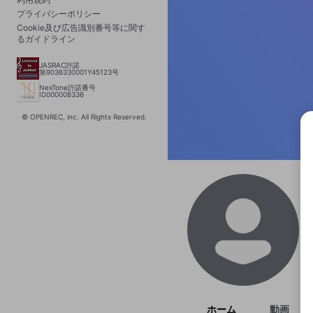
プライバシーポリシー
Cookie及び広告識別番号等に関す
るガイドライン
JASRAC許諾
第9036330001Y45123号
NexTone許諾番号
ID000008336
© OPENREC, inc. All Rights Reserved.
選択
きま
ホーム
動画