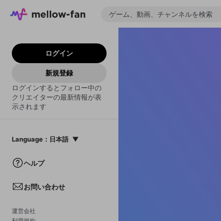
ログイン
新規登録
ログインするとフォロー中の
クリエイターの最新情報が表
示されます
Language
：
日本語
日本語
ヘルプ
English
お問い合わせ
中文(簡体)
한국어
運営会社
利用規約