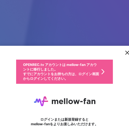
新規登録
OPENREC.tv アカウントは mellow-fan アカウ
OPENREC.tvアカウントはmellow-fanアカウン
パーソナルデータの登録
限定コミュニティ参加方法
ントに移行しました。
トに統合しました。
すでにアカウントをお持ちの方は、ログイン画面
こちらからOPENREC.tvでログイン中のアカウ
からログインしてください。
ント情報を引き継ぐことができます。
動画プレイリストを選択
生年月
固定動画に設定
不適切なユーザーとして報告します
ファンレター
サブスクシェア
OPENREC.tv アカウントは mellow-fan アカウ
@
新規登録
ログイン
か？
年
月
ントに移行しました。
マイページに表示されている動画 (ライブ配信、配信予定、ア
すでにアカウントをお持ちの方は、ログイン画面
ーカイブ、アップロード動画) をページのトップに1つ固定で
FareworeMorta
応援している配信者にファンレターを送ることができま
生年月は登録後に変更できません。
認証コードの入力
できるプレイリストがありません。プレイリストは動画の再生画面で作
からログインしてください。
きます。動画タイトル横のメニューより設定することができま
す。好きなデザインを選んでメッセージを書いたり、エ
ログイン
す。
@
FareworeMorta
ご確認ください
す。
メールアドレスで新規登録
メールアドレスでログイン
問題を選択してください
ールアイテムでデコレーションして、配信者に届けまし
性別
ょう！
メールアドレスにメールを送信しました。30分以内にメ
パスワード再設定
詳しくはこちら
この限定コミュニティは、Discordで提供されています。
入力していただいたメールアドレス
男性
女性
その他
問題を選択してください
※ファンレター機能は有料サービスです。
ール記載の6桁の認証コードを入力してください。
利用規約とプライバシーポリシーが更新されました。
または
または
ポイントが不足しています
フォロー
に、パスワード再設定用URLを記載
セッションの有効期限が切れたた
Discordアカウントをお持ちでない方
サービスを利用するには変更後の内容をご確認いただ
わいせつな表現
認証コード
検索履歴をすべて削除しますか？
ブロックリストに追加しますか？
この動画の公開は終了しました
登録したメールアドレスを入力し、送信してください。
お住まいの地域
されたメールを送信しましたのでご
め、ログアウトしました
き、同意していただく必要があります。
X
X
Discordとは？からDiscordにアクセス
mellowポイントの購入に進みますか？
他者を誹謗中傷する表現
0
6
確認ください
ログインまたは新規登録すると
Discordアカウントを作成
キャンセル
mellow-fanをよりお楽しみいただけます。
いいえ
OK
はい
OK
利用規約
を確認しました。
0
500
著作権の侵害
Google
Google
キャプチャ
プレイリスト
フォロー
フォロワー
プレミアム会員に入会
mellow-fan のメールアドレス（mellow-fan.comドメイン
OK