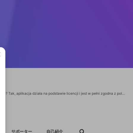
成で
FAQ – najczęściej zadawane pytania 1. Czy GGBet mobile działa legalnie w Polsce? Tak, aplikacja działa na podstawie licencji i jest w pełni zgodna z polskimi przepisami dotyczącymi zakładów online. 2. Czy muszę mieć nowe urządzenie, żeby grać? Nie, aplikacja działa płynnie nawet na starszych smartfonach z Androidem 5.0 lub iOS 12 i wyżej. 3. Czy mogę grać bez depozytu? Tak, w trybie demo można testować większość gier bez żadnych wpłat i ryzyka utraty środków. https://elamed.pl/wp-content/art/?najpopularniejsze-gry-ggbet-casino-top-10-slotow.html
サポーター
自己紹介