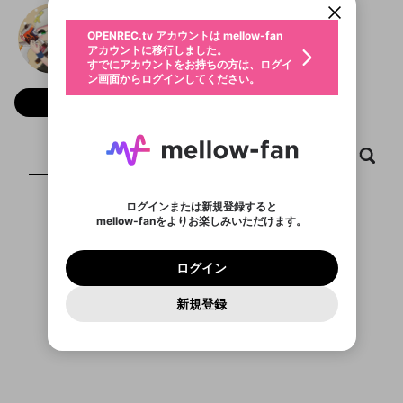
動画プレイリストを選択
生年月
えりー
固定動画に設定
不適切なユーザーとして報告しま
ファンレター
OPENREC.tv アカウントは mellow-fan
サブスクシェア
@
Elieeee
えりーのXヘ
@
新規登録
ログイン
すか？
年
月
アカウントに移行しました。
マイページに表示されている動画 (ライブ配信、配
認証コードの入力
すでにアカウントをお持ちの方は、ログイ
生年月は登録後に変更できません。
信予定、アーカイブ、アップロード動画) をページ
選択できるプレイリストがありません。
応援している配信者にファンレターを送ることがで
ン画面からログインしてください。
ご確認ください
のトップに1つ固定できます。動画タイトル横のメ
ログイン
プレイリストは動画の再生画面で作成で
きます。好きなデザインを選んでメッセージを書い
ニューより設定することができます。
メールアドレスで新規登録
メールアドレスでログイン
問題を選択してください
フォロー 46
この限定コミュニティは、Discordで提供されてい
性別
きます。
たり、エールアイテムでデコレーションして、配信
メールアドレスにメールを送信しました。30分以内
パスワード再設定
ます。
者に届けましょう！
にメール記載の6桁の認証コードを入力してくださ
入力していただいたメールアドレ
男性
女性
その他
利用規約とプライバシーポリシーが更新されま
問題を選択してください
詳しくはこちら
※ファンレター機能は有料サービスです。
い。
または
または
ポイントが不足しています
した。 サービスを利用するには変更後の内容を
Discordアカウントをお持ちでない方
スに、パスワード再設定用URLを
セッションの有効期限が切れたた
ホーム
動画
キャプチャ
プレイリスト
登録したメールアドレスを入力し、送信してくださ
わいせつな表現
ブロックリストに追加しますか？
この動画の公開は終了しました
お住まいの地域
ご確認いただき、同意していただく必要があり
認証コード
い。
記載されたメールを送信しました
め、ログアウトしました
Discordとは？からDiscordにアクセス
X
X
ます。
mellowポイントの購入に進みますか？
他者を誹謗中傷する表現
のでご確認ください
0
6
ログインまたは新規登録すると
Discordアカウントを作成
mellow-fanをよりお楽しみいただけます。
キャンセル
OK
OK
0
500
著作権の侵害
表示するコンテンツがありません
Google
Google
利用規約
プレミアム会員に入会
を確認しました。
OK
いいえ
はい
mellow-fan のメールアドレス（mellow-fan.comド
この画面からDiscordに参加する
利用規約
および
プライバシーポリシー
に同意頂いた上で
ログイン
プライバシーポリシー
を確認しました。
メイン及びcs.openrec.co.jpドメイン）が受信拒否設
次にお進みください。
OK
プライバシーの侵害
ご登録いただいた情報はサービスの向上を目的
ログイン
再設定する
動画プレイリストがありません
定に含まれていないかご確認ください。
Yahoo! JAPAN
Yahoo! JAPAN
Discordは第三者が提供するコミュニティーサービスで、
として使用いたします。
報告された問題については、利用規約に違反しているか
動画プレイリストを選択
パスワードを忘れた方は
こちら
過激な暴力や自傷行為
mellow-fanとは関わりがありません。Discordに関してのお
一部サービスをご利用いただくには、生年月の
どうかをスタッフが確認します。
この機能をむやみに使
新規登録
確認しました
問い合わせにはお答えすることができません。Discordの仕
アカウントをお持ちですか？
アカウントを作成する
登録が必要です。
用することは、利用規約違反になります。
様変更により、限定コミュニティ特典の提供が終了する可能
入力
なりすまし行為
Appleでサインアップ
Appleでサインイン
動画のプレイリストを一つ選択すると、そのプレイ
ご登録いただいた情報は公開されません。
性がありますが、その際の補償は一切行いません。外部サー
リストの動画をマイページの上部にリストで表示す
ビスとのID連携に関する同意事項に同意の上、参加をお願い
閉じる
ることができます。
出会いを誘導する行為
ファンレターを作成
します。
送信
mellow-fanの
mellow-fanの
利用規約
利用規約
・
・
プライバシーポリシー
プライバシーポリシー
・
・
外部
外部
登録
外部サービスとのID連携に関する同意事項
サービスとのID連携に関する同意事項
サービスとのID連携に関する同意事項
に同意頂いた上
に同意頂いた上
閉じる
ねずみ講やマルチ商法
動画プレイリストを選択
アカウント作成
で、次にお進みください
で、次にお進みください