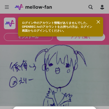
ログイン中のアカウント情報がありませんでした。
快適に視聴するなら、アプリをインストールしよう！
OPENREC.tvのアカウントをお持ちの方は、ログイン
画面からログインしてください。
インストール
アプリで開く
新規登録
OPENREC.tv アカウントは mellow-fan
OPENREC.tvアカウントはmellow-fanア
限定コミュニティ参加方法
パーソナルデータの登録
アカウントに移行しました。
カウントに統合しました。
すでにアカウントをお持ちの方は、ログイ
こちらからOPENREC.tvでログイン中のア
ン画面からログインしてください。
カウント情報を引き継ぐことができます。