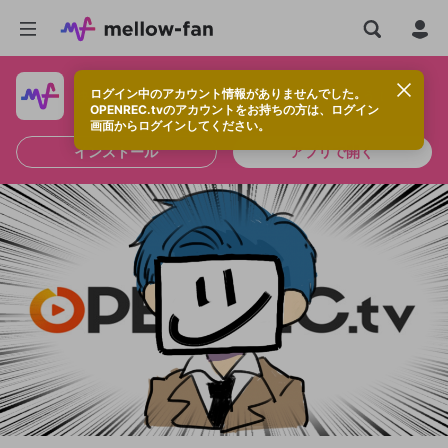
ログイン中のアカウント情報がありませんでした。
快適に視聴するなら、アプリをインストールしよう！
OPENREC.tvのアカウントをお持ちの方は、ログイン
画面からログインしてください。
インストール
アプリで開く