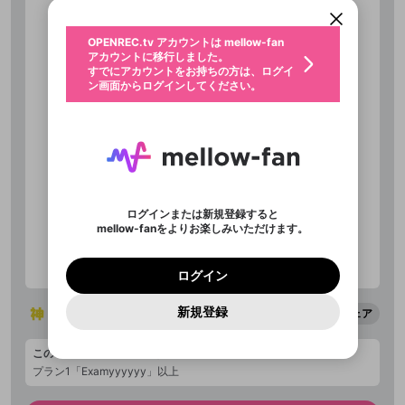
動画プレイリストを選択
ン画面からログインしてください。
カウント情報を引き継ぐことができます。
生年月
固定動画に設定
不適切なユーザーとして報告しま
全体公開
ファンレター
0
50
OPENREC.tv アカウントは mellow-fan
サブスクシェア
@
新規登録
ログイン
すか？
年
月
アカウントに移行しました。
プラン1「Examyyyyyy」以上
マイページに表示されている動画 (ライブ配信、配
認証コードの入力
すでにアカウントをお持ちの方は、ログイ
生年月は登録後に変更できません。
信予定、アーカイブ、アップロード動画) をページ
選択できるプレイリストがありません。
応援している配信者にファンレターを送ることがで
ン画面からログインしてください。
ご確認ください
のトップに1つ固定できます。動画タイトル横のメ
ログイン
プレイリストは動画の再生画面で作成で
きます。好きなデザインを選んでメッセージを書い
ニューより設定することができます。
メールアドレスで新規登録
メールアドレスでログイン
問題を選択してください
メンバー限定
この限定コミュニティは、Discordで提供されてい
性別
きます。
たり、エールアイテムでデコレーションして、配信
メールアドレスにメールを送信しました。30分以内
パスワード再設定
ます。
者に届けましょう！
にメール記載の6桁の認証コードを入力してくださ
サブスクに入会するとこのコンテ
入力していただいたメールアドレ
男性
女性
その他
利用規約とプライバシーポリシーが更新されま
問題を選択してください
詳しくはこちら
この投稿を固定しますか？
※ファンレター機能は有料サービスです。
い。
または
または
ポイントが不足しています
投稿を削除しますか？
0
250
した。 サービスを利用するには変更後の内容を
Discordアカウントをお持ちでない方
ンツを表示することができます。
スに、パスワード再設定用URLを
セッションの有効期限が切れたた
登録したメールアドレスを入力し、送信してくださ
わいせつな表現
ブロックリストに追加しますか？
この動画の公開は終了しました
お住まいの地域
ご確認いただき、同意していただく必要があり
認証コード
い。
サブスク情報ページに進みます
記載されたメールを送信しました
め、ログアウトしました
今固定している投稿は解除され、この投稿を固定し
Discordとは？からDiscordにアクセス
X
X
ます。
投稿を削除すると、元に戻すことはできません。
mellowポイントの購入に進みますか？
他者を誹謗中傷する表現
ます。
か？
のでご確認ください
0
6
ログインまたは新規登録すると
Discordアカウントを作成
mellow-fanをよりお楽しみいただけます。
キャンセル
OK
OK
0
500
著作権の侵害
Google
Google
利用規約
プレミアム会員に入会
を確認しました。
OK
キャンセル
いいえ
削除
はい
mellow-fan のメールアドレス（mellow-fan.comド
この画面からDiscordに参加する
利用規約
および
プライバシーポリシー
に同意頂いた上で
キャンセル
固定
ログイン
プライバシーポリシー
を確認しました。
メイン及びcs.openrec.co.jpドメイン）が受信拒否設
次にお進みください。
キャンセル
OK
はい
プライバシーの侵害
ご登録いただいた情報はサービスの向上を目的
ログイン
再設定する
動画プレイリストがありません
定に含まれていないかご確認ください。
Yahoo! JAPAN
Yahoo! JAPAN
Discordは第三者が提供するコミュニティーサービスで、
投稿の公開日時を指定
として使用いたします。
報告された問題については、利用規約に違反しているか
動画プレイリストを選択
パスワードを忘れた方は
こちら
過激な暴力や自傷行為
mellow-fanとは関わりがありません。Discordに関してのお
一部サービスをご利用いただくには、生年月の
どうかをスタッフが確認します。
この機能をむやみに使
新規登録
確認しました
104
14
投稿を公開する日時を設定するこ
7
7
7
5
問い合わせにはお答えすることができません。Discordの仕
シェア
アカウントをお持ちですか？
アカウントを作成する
登録が必要です。
とができます。
用することは、利用規約違反になります。
様変更により、限定コミュニティ特典の提供が終了する可能
入力
なりすまし行為
Appleでサインアップ
Appleでサインイン
動画のプレイリストを一つ選択すると、そのプレイ
ご登録いただいた情報は公開されません。
性がありますが、その際の補償は一切行いません。外部サー
リストの動画をマイページの上部にリストで表示す
このコンテンツを表示できるサブスクプラン
ビスとのID連携に関する同意事項に同意の上、参加をお願い
閉じる
ることができます。
出会いを誘導する行為
ファンレターを作成
します。
プラン1「Examyyyyyy」以上
送信
mellow-fanの
mellow-fanの
利用規約
利用規約
・
・
プライバシーポリシー
プライバシーポリシー
・
・
外部
外部
公開時にフォロワーへプッシュ通知
登録
外部サービスとのID連携に関する同意事項
サービスとのID連携に関する同意事項
サービスとのID連携に関する同意事項
に同意頂いた上
に同意頂いた上
閉じる
ねずみ講やマルチ商法
動画プレイリストを選択
アカウント作成