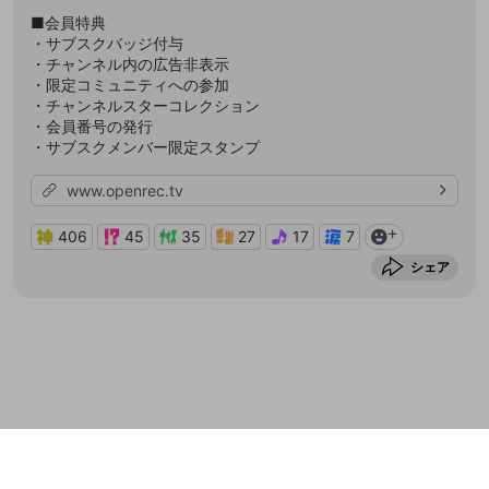
■会員特典
・サブスクバッジ付与
・チャンネル内の広告非表示
・限定コミュニティへの参加
・チャンネルスターコレクション
・会員番号の発行
・サブスクメンバー限定スタンプ
www.openrec.tv
406
45
35
27
17
7
シェア