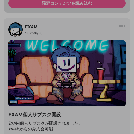
を送る (1日3回まで)
で、次にお進みください
で、次にお進みください
限定コンテンツを読み込む
誤解を招く配信設定
あとで登録
Discordとは？
Discordに参加する
mellow-fanからのお得な情報をメールで受
キャンセル
投稿
ゲームの録画禁止区域の配信
け取る
EXAM
改造版・海賊版ソフトの配信
2025/6/20
政治的・宗教的・人種的な内容
その他の問題
EXAM個人サブスク開設
EXAM個人サブスクが開設されました。
※webからのみ入会可能