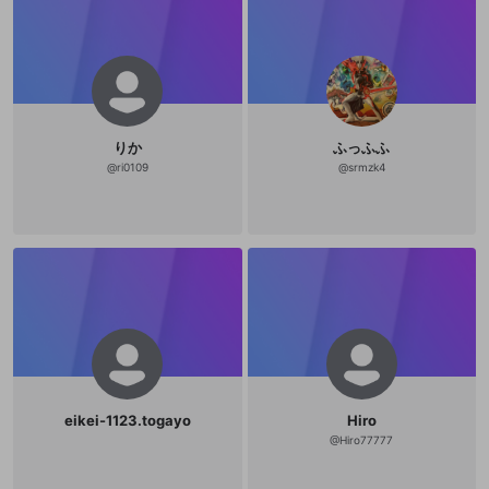
りか
ふっふふ
@
ri0109
@
srmzk4
eikei-1123.togayo
Hiro
@
Hiro77777