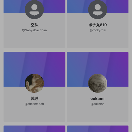
空汰
ポチ丸819
@
NaoyaDacchan
@
rocky819
茨球
ookami
@
chasemach
@
ookmsn