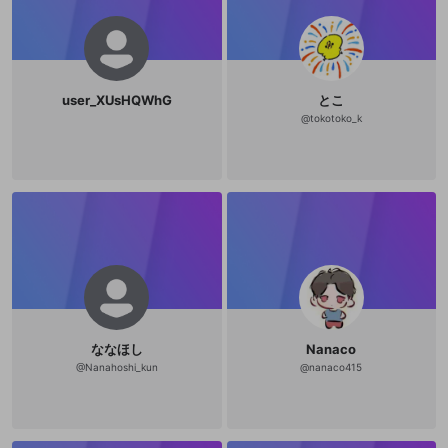
user_XUsHQWhG
とこ
@
tokotoko_k
ななほし
Nanaco
@
Nanahoshi_kun
@
nanaco415