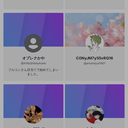
オプレクかや
CONyJM7y55vRQ16
@
AtRaShIkAyAsHo
@
amamiya0401
フルコンさん目当てで始めてしまい
ました。