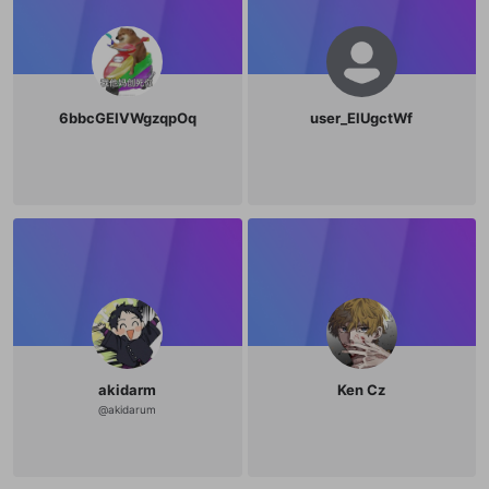
6bbcGEIVWgzqpOq
user_ElUgctWf
akidarm
Ken Cz
@
akidarum