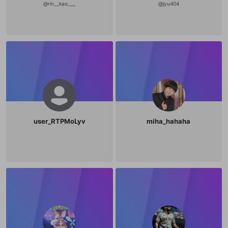
@
rin__kao___
@
jyu404
user_RTPMoLyv
miha_hahaha