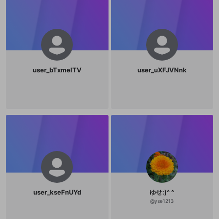
user_bTxmelTV
user_uXFJVNnk
user_kseFnUYd
ゆせ:)^ ^
@
yse1213