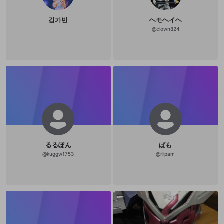
김가빈
ヘモヘイヘ
@
clown824
るるぽん
ぱも
@
kuggw1753
@
riipam