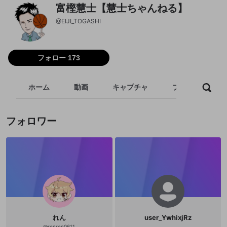
富樫慧士【慧士ちゃんねる】
@
EIJI_TOGASHI
フォロー 173
ホーム
動画
キャプチャ
プレイリスト
フォロワー
れん
user_YwhixjRz
@
renren0611