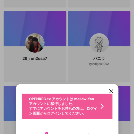
29_ren2usa7
バニラ
@
indigo6190A
新規登録
OPENREC.tv アカウントは mellow-fan
OPENREC.tvアカウントはmellow-fanア
限定コミュニティ参加方法
パーソナルデータの登録
アカウントに移行しました。
カウントに統合しました。
すでにアカウントをお持ちの方は、ログイ
こちらからOPENREC.tvでログイン中のア
動画プレイリストを選択
ン画面からログインしてください。
カウント情報を引き継ぐことができます。
生年月
固定動画に設定
不適切なユーザーとして報告しま
ファンレター
OPENREC.tv アカウントは mellow-fan
サブスクシェア
@
新規登録
ログイン
すか？
年
月
アカウントに移行しました。
マイページに表示されている動画 (ライブ配信、配
認証コードの入力
すでにアカウントをお持ちの方は、ログイ
生年月は登録後に変更できません。
信予定、アーカイブ、アップロード動画) をページ
選択できるプレイリストがありません。
応援している配信者にファンレターを送ることがで
ン画面からログインしてください。
ご確認ください
のトップに1つ固定できます。動画タイトル横のメ
ログイン
プレイリストは動画の再生画面で作成で
きます。好きなデザインを選んでメッセージを書い
ニューより設定することができます。
メールアドレスで新規登録
メールアドレスでログイン
問題を選択してください
この限定コミュニティは、Discordで提供されてい
性別
きます。
たり、エールアイテムでデコレーションして、配信
メールアドレスにメールを送信しました。30分以内
パスワード再設定
ます。
者に届けましょう！
にメール記載の6桁の認証コードを入力してくださ
入力していただいたメールアドレ
男性
女性
その他
利用規約とプライバシーポリシーが更新されま
問題を選択してください
詳しくはこちら
上野依純
Morita Minaduji
※ファンレター機能は有料サービスです。