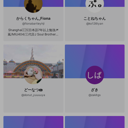
からくちゃん_Fiona
ことねちゃん
@
fionabartleyhjl
@
ko126tyan
Shanghai🇨🇳日本語7年以上勉強🎆
嵐/MIU404/三代目J Soul Brothers-
NAOTO/仮面ライダー熱愛中/DC⚡️Fla
sh/Musicals/欧米🎬
どーなつ🍩
ざき
@
donut_yuuuuya
@
zakitgs