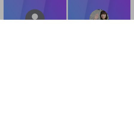
souma_0903
1aHWYNUz3EPgWoS
井上絢登
Hiro