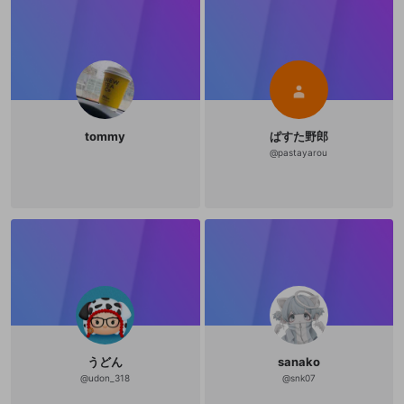
tommy
ぱすた野郎
@
pastayarou
うどん
sanako
@
udon_318
@
snk07