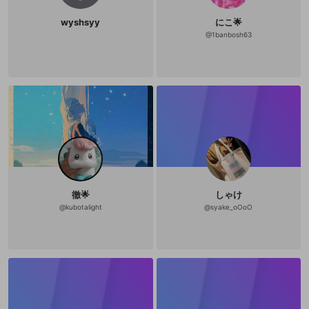
wyshsyy
にこ🌟
@
1banbosh63
徹🌟
しゃけ
@
kubotalight
@
syake_oOoO