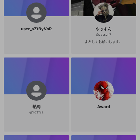
user_aZtByVoR
やっすん
@
yassun7
よろしくお願いします。
熱海
Award
@
Y03Ta2