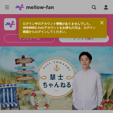
ログイン中のアカウント情報がありませんでした。
快適に視聴するなら、アプリをインストールしよう！
OPENREC.tvのアカウントをお持ちの方は、ログイン
画面からログインしてください。
インストール
アプリで開く