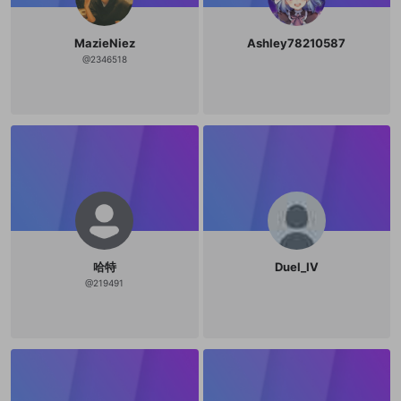
その他の問題
MazieNiez
Ashley78210587
@
2346518
哈特
Duel_IV
@
219491