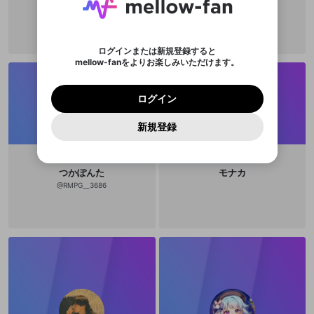
い。
または
または
ポイントが不足しています
した。 サービスを利用するには変更後の内容を
Discordアカウントをお持ちでない方
スに、パスワード再設定用URLを
セッションの有効期限が切れたた
@
moritaminaduki
登録したメールアドレスを入力し、送信してくださ
わいせつな表現
チームメンバーに追加しますか？
ブロックリストに追加しますか？
この動画の公開は終了しました
お住まいの地域
ご確認いただき、同意していただく必要があり
認証コード
い。
記載されたメールを送信しました
め、ログアウトしました
Discordとは？からDiscordにアクセス
X
X
ます。
mellowポイントの購入に進みますか？
他者を誹謗中傷する表現
のでご確認ください
0
6
ログインまたは新規登録すると
Discordアカウントを作成
mellow-fanをよりお楽しみいただけます。
キャンセル
キャンセル
OK
はい
OK
0
500
著作権の侵害
Google
Google
利用規約
プレミアム会員に入会
を確認しました。
OK
いいえ
はい
mellow-fan のメールアドレス（mellow-fan.comド
この画面からDiscordに参加する
利用規約
および
プライバシーポリシー
に同意頂いた上で
ログイン
プライバシーポリシー
を確認しました。
メイン及びcs.openrec.co.jpドメイン）が受信拒否設
次にお進みください。
OK
プライバシーの侵害
ご登録いただいた情報はサービスの向上を目的
ログイン
再設定する
動画プレイリストがありません
定に含まれていないかご確認ください。
Yahoo! JAPAN
Yahoo! JAPAN
Discordは第三者が提供するコミュニティーサービスで、
として使用いたします。
報告された問題については、利用規約に違反しているか
動画プレイリストを選択
パスワードを忘れた方は
こちら
過激な暴力や自傷行為
mellow-fanとは関わりがありません。Discordに関してのお
一部サービスをご利用いただくには、生年月の
どうかをスタッフが確認します。
この機能をむやみに使
新規登録
確認しました
問い合わせにはお答えすることができません。Discordの仕
アカウントをお持ちですか？
アカウントを作成する
登録が必要です。
用することは、利用規約違反になります。
様変更により、限定コミュニティ特典の提供が終了する可能
入力
なりすまし行為
Appleでサインアップ
Appleでサインイン
動画のプレイリストを一つ選択すると、そのプレイ
ご登録いただいた情報は公開されません。
性がありますが、その際の補償は一切行いません。外部サー
リストの動画をマイページの上部にリストで表示す
ビスとのID連携に関する同意事項に同意の上、参加をお願い
閉じる
ることができます。
出会いを誘導する行為
ファンレターを作成
します。
つかぽんた
モナカ
送信
mellow-fanの
mellow-fanの
利用規約
利用規約
・
・
プライバシーポリシー
プライバシーポリシー
・
・
外部
外部
@
RMPG__3686
登録
外部サービスとのID連携に関する同意事項
サービスとのID連携に関する同意事項
サービスとのID連携に関する同意事項
に同意頂いた上
に同意頂いた上
閉じる
ねずみ講やマルチ商法
動画プレイリストを選択
アカウント作成
で、次にお進みください
で、次にお進みください
誤解を招く配信設定
あとで登録
Discordとは？
Discordに参加する
mellow-fanからのお得な情報をメールで受
ゲームの録画禁止区域の配信
け取る
改造版・海賊版ソフトの配信
政治的・宗教的・人種的な内容