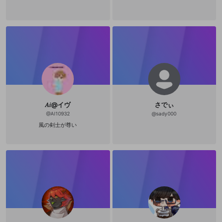
𝐴𝑖@イヴ
さでぃ
@
AI10932
@
sady000
風の剣士が尊い