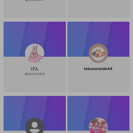
げん
tekunoroido44
@
1541231373