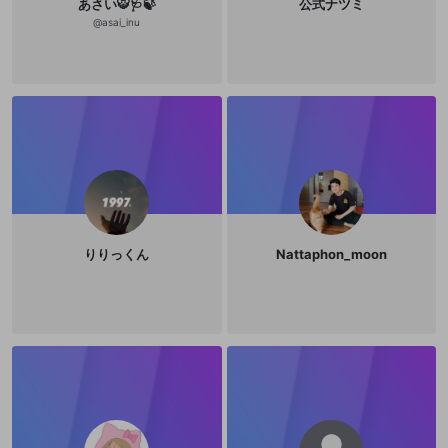
あさい🐯🩺🍃
公式ナツミ
@
asai_inu
りりっくん
Nattaphon_moon