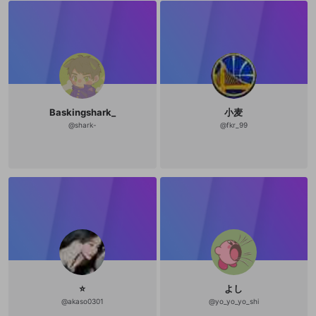
Baskingshark_
小麦
@
shark-
@
fkr_99
⭐️
よし
@
akaso0301
@
yo_yo_yo_shi