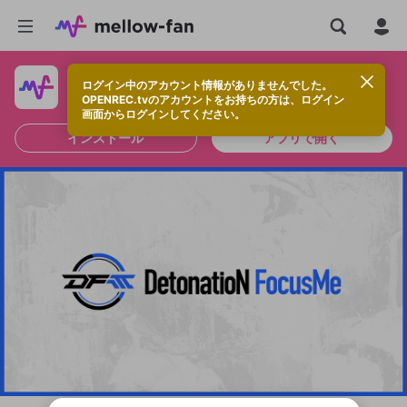
ログイン中のアカウント情報がありませんでした。
快適に視聴するなら、アプリをインストールしよう！
OPENREC.tvのアカウントをお持ちの方は、ログイン
画面からログインしてください。
インストール
アプリで開く
新規登録
投稿を作成
OPENREC.tv アカウントは mellow-fan
OPENREC.tvアカウントはmellow-fanア
限定コミュニティ参加方法
パーソナルデータの登録
アカウントに移行しました。
カウントに統合しました。
すでにアカウントをお持ちの方は、ログイ
こちらからOPENREC.tvでログイン中のア
全体公開
ン画面からログインしてください。
カウント情報を引き継ぐことができます。