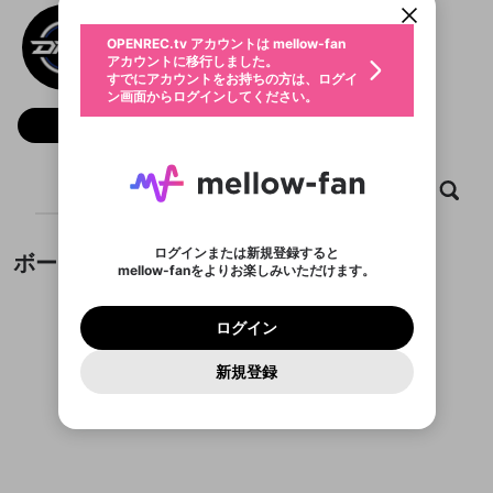
動画プレイリストを選択
生年月
DetonatioN FocusMe
固定動画に設定
不適切なユーザーとして報告しま
全体公開
ファンレター
0
50
OPENREC.tv アカウントは mellow-fan
サブスクシェア
@
DetonatioN_Gaming
@
新規登録
ログイン
すか？
年
月
アカウントに移行しました。
マイページに表示されている動画 (ライブ配信、配
認証コードの入力
すでにアカウントをお持ちの方は、ログイ
生年月は登録後に変更できません。
信予定、アーカイブ、アップロード動画) をページ
選択できるプレイリストがありません。
応援している配信者にファンレターを送ることがで
ン画面からログインしてください。
ご確認ください
のトップに1つ固定できます。動画タイトル横のメ
ログイン
プレイリストは動画の再生画面で作成で
きます。好きなデザインを選んでメッセージを書い
ニューより設定することができます。
メールアドレスで新規登録
メールアドレスでログイン
問題を選択してください
フォロー 17,038
この限定コミュニティは、Discordで提供されてい
性別
きます。
たり、エールアイテムでデコレーションして、配信
メールアドレスにメールを送信しました。30分以内
パスワード再設定
ます。
者に届けましょう！
にメール記載の6桁の認証コードを入力してくださ
サブスクに入会するとこのコンテ
入力していただいたメールアドレ
男性
女性
その他
利用規約とプライバシーポリシーが更新されま
問題を選択してください
詳しくはこちら
この投稿を固定しますか？
※ファンレター機能は有料サービスです。
い。
または
または
ポイントが不足しています
投稿を削除しますか？
0
250
した。 サービスを利用するには変更後の内容を
Discordアカウントをお持ちでない方
ンツを表示することができます。
スに、パスワード再設定用URLを
セッションの有効期限が切れたた
ホーム
動画
キャプチャ
プレイリスト
登録したメールアドレスを入力し、送信してくださ
わいせつな表現
ブロックリストに追加しますか？
この動画の公開は終了しました
お住まいの地域
ご確認いただき、同意していただく必要があり
認証コード
い。
サブスク情報ページに進みます
記載されたメールを送信しました
め、ログアウトしました
今固定している投稿は解除され、この投稿を固定し
Discordとは？からDiscordにアクセス
X
X
ます。
投稿を削除すると、元に戻すことはできません。
mellowポイントの購入に進みますか？
他者を誹謗中傷する表現
ます。
か？
のでご確認ください
0
6
ログインまたは新規登録すると
ボード
Discordアカウントを作成
mellow-fanをよりお楽しみいただけます。
キャンセル
OK
OK
0
500
著作権の侵害
Google
Google
利用規約
プレミアム会員に入会
を確認しました。
OK
キャンセル
いいえ
削除
はい
mellow-fan のメールアドレス（mellow-fan.comド
この画面からDiscordに参加する
利用規約
および
プライバシーポリシー
に同意頂いた上で
キャンセル
固定
ログイン
プライバシーポリシー
を確認しました。
メイン及びcs.openrec.co.jpドメイン）が受信拒否設
次にお進みください。
キャンセル
OK
はい
プライバシーの侵害
ご登録いただいた情報はサービスの向上を目的
ログイン
再設定する
動画プレイリストがありません
定に含まれていないかご確認ください。
Yahoo! JAPAN
Yahoo! JAPAN
Discordは第三者が提供するコミュニティーサービスで、
投稿の公開日時を指定
として使用いたします。
報告された問題については、利用規約に違反しているか
動画プレイリストを選択
パスワードを忘れた方は
こちら
過激な暴力や自傷行為
mellow-fanとは関わりがありません。Discordに関してのお
一部サービスをご利用いただくには、生年月の
どうかをスタッフが確認します。
この機能をむやみに使
新規登録
確認しました
投稿を公開する日時を設定するこ
問い合わせにはお答えすることができません。Discordの仕
アカウントをお持ちですか？
アカウントを作成する
登録が必要です。
とができます。
用することは、利用規約違反になります。
様変更により、限定コミュニティ特典の提供が終了する可能
入力
なりすまし行為
Appleでサインアップ
Appleでサインイン
動画のプレイリストを一つ選択すると、そのプレイ
ご登録いただいた情報は公開されません。
性がありますが、その際の補償は一切行いません。外部サー
投稿がありません。
リストの動画をマイページの上部にリストで表示す
ビスとのID連携に関する同意事項に同意の上、参加をお願い
閉じる
ることができます。
出会いを誘導する行為
ファンレターを作成
します。
送信
mellow-fanの
mellow-fanの
利用規約
利用規約
・
・
プライバシーポリシー
プライバシーポリシー
・
・
外部
外部
公開時にフォロワーへプッシュ通知
登録
外部サービスとのID連携に関する同意事項
サービスとのID連携に関する同意事項
サービスとのID連携に関する同意事項
に同意頂いた上
に同意頂いた上
閉じる
ねずみ講やマルチ商法
動画プレイリストを選択
アカウント作成
を送る (1日3回まで)
で、次にお進みください
で、次にお進みください