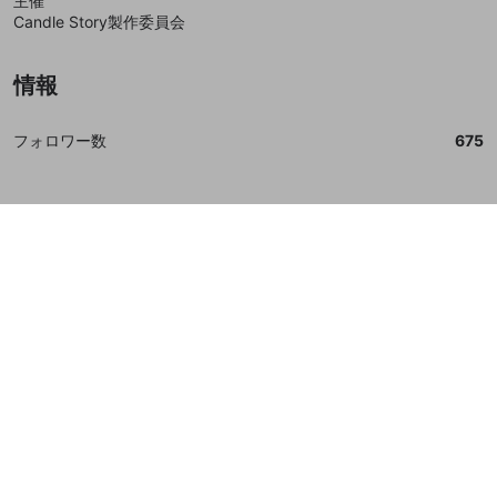
主催
Candle Story製作委員会
情報
フォロワー数
675