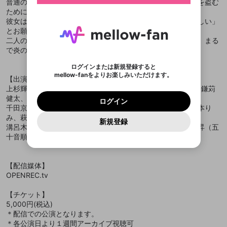
ログイン
プレイリストは動画の再生画面で作成で
普通の人なら気付かないような物音に、立花は目覚め、金銭を盗む
きます。好きなデザインを選んでメッセージを書い
ニューより設定することができます。
メールアドレスで新規登録
メールアドレスでログイン
問題を選択してください
この限定コミュニティは、Discordで提供されてい
性別
きます。
ために忍び込んだ純平に出会う。
たり、エールアイテムでデコレーションして、配信
メールアドレスにメールを送信しました。30分以内
パスワード再設定
ます。
者に届けましょう！
彼女は純平をサンタクロースだと勘違いし「キャンドルが欲しい」
にメール記載の6桁の認証コードを入力してくださ
入力していただいたメールアドレ
男性
女性
その他
利用規約とプライバシーポリシーが更新されま
問題を選択してください
詳しくはこちら
※ファンレター機能は有料サービスです。
とお願いするのだった。
い。
または
または
ポイントが不足しています
した。 サービスを利用するには変更後の内容を
Discordアカウントをお持ちでない方
スに、パスワード再設定用URLを
セッションの有効期限が切れたた
二人の出会いは、隠された人の心を露わにし、動かしてゆく。まる
登録したメールアドレスを入力し、送信してくださ
わいせつな表現
ブロックリストに追加しますか？
この動画の公開は終了しました
お住まいの地域
ご確認いただき、同意していただく必要があり
認証コード
い。
で炎のように。
記載されたメールを送信しました
め、ログアウトしました
Discordとは？からDiscordにアクセス
X
X
ます。
mellowポイントの購入に進みますか？
他者を誹謗中傷する表現
のでご確認ください
0
6
ログインまたは新規登録すると
Discordアカウントを作成
mellow-fanをよりお楽しみいただけます。
キャンセル
OK
OK
0
500
著作権の侵害
【出演】
Google
Google
利用規約
プレミアム会員に入会
を確認しました。
OK
いいえ
はい
mellow-fan のメールアドレス（mellow-fan.comド
この画面からDiscordに参加する
上杉輝（TOKYO流星群）、太田将熙、小笠原健、株元英彰、鎌苅
利用規約
および
プライバシーポリシー
に同意頂いた上で
ログイン
プライバシーポリシー
を確認しました。
メイン及びcs.openrec.co.jpドメイン）が受信拒否設
次にお進みください。
OK
プライバシーの侵害
健太、健人、佐藤日向、佐藤弘樹、
ご登録いただいた情報はサービスの向上を目的
ログイン
再設定する
動画プレイリストがありません
定に含まれていないかご確認ください。
Yahoo! JAPAN
Yahoo! JAPAN
千田京平、富田麻帆、中村裕香里、永島聖羅、名塚佳織、西本り
Discordは第三者が提供するコミュニティーサービスで、
として使用いたします。
報告された問題については、利用規約に違反しているか
動画プレイリストを選択
パスワードを忘れた方は
こちら
過激な暴力や自傷行為
mellow-fanとは関わりがありません。Discordに関してのお
み、萩野崇、橋本真一、星守紗凪、
一部サービスをご利用いただくには、生年月の
どうかをスタッフが確認します。
この機能をむやみに使
新規登録
確認しました
問い合わせにはお答えすることができません。Discordの仕
アカウントをお持ちですか？
アカウントを作成する
溝呂木賢、山口立花子、吉岡佑、米原幸佑、鷲尾修斗、鷲尾昇（五
登録が必要です。
用することは、利用規約違反になります。
様変更により、限定コミュニティ特典の提供が終了する可能
入力
なりすまし行為
Appleでサインアップ
Appleでサインイン
動画のプレイリストを一つ選択すると、そのプレイ
十音順）
ご登録いただいた情報は公開されません。
性がありますが、その際の補償は一切行いません。外部サー
リストの動画をマイページの上部にリストで表示す
ビスとのID連携に関する同意事項に同意の上、参加をお願い
閉じる
ることができます。
出会いを誘導する行為
ファンレターを作成
します。
送信
mellow-fanの
mellow-fanの
利用規約
利用規約
・
・
プライバシーポリシー
プライバシーポリシー
・
・
外部
外部
登録
【配信媒体】
外部サービスとのID連携に関する同意事項
サービスとのID連携に関する同意事項
サービスとのID連携に関する同意事項
に同意頂いた上
に同意頂いた上
閉じる
ねずみ講やマルチ商法
動画プレイリストを選択
アカウント作成
OPENREC.tv
で、次にお進みください
で、次にお進みください
誤解を招く配信設定
あとで登録
Discordとは？
Discordに参加する
【チケット】
mellow-fanからのお得な情報をメールで受
5,000円(税込)
ゲームの録画禁止区域の配信
け取る
＊配信での公演となります。
＊各公演日より１週間アーカイブ視聴可
改造版・海賊版ソフトの配信