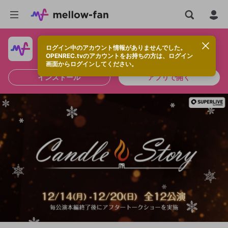
ログイン中のアカウント情報がありませんでした。
快適に視聴するなら、アプリをインストールしよう！
OPENREC.tvのアカウントをお持ちの方は、ログイン
画面からログインしてください。
インストール
アプリで開く