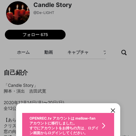
Candle Story
@
De-LIGHT
フォロー 675
ホーム
動画
キャプチャ
プレイリスト
自己紹介
新規登録
「Candle Story」
脚本・演出 吉田武寛
OPENREC.tv アカウントは mellow-fan
OPENREC.tvアカウントはmellow-fanア
限定コミュニティ参加方法
パーソナルデータの登録
アカウントに移行しました。
カウントに統合しました。
すでにアカウントをお持ちの方は、ログイ
こちらからOPENREC.tvでログイン中のア
2020年12月14日(月)〜20日(日)
動画プレイリストを選択
ン画面からログインしてください。
カウント情報を引き継ぐことができます。
全12公演
生年月
固定動画に設定
不適切なユーザーとして報告しま
ファンレター
OPENREC.tv アカウントは mellow-fan
サブスクシェア
@
【あらすじ】
新規登録
ログイン
すか？
年
月
アカウントに移行しました。
マイページに表示されている動画 (ライブ配信、配
クリスマス目前、街一番の大きな屋敷。
認証コードの入力
すでにアカウントをお持ちの方は、ログイ
生年月は登録後に変更できません。
信予定、アーカイブ、アップロード動画) をページ
選択できるプレイリストがありません。
窓の向こうで北風が唸り、暗闇がより一層深かった夜、
応援している配信者にファンレターを送ることがで
ン画面からログインしてください。
ご確認ください
のトップに1つ固定できます。動画タイトル横のメ