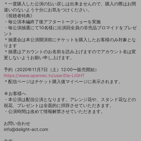
＊一度購入した公演の払い戻しは出来ませんので、購入の際はお間
違いのないよう十分にお気をつけください。
政治的・宗教的・人種的な内容
《視聴者特典》
その他の問題
・毎公演本編終了後アフタートークショーを実施
・毎公演抽選にて10名様に出演回全員の非売品ブロマイドをプレゼ
ント
＊抽選会は本公演開演前にチケットを購入したお客様のみ対象とな
ります
＊抽選はアカウントのお名前を読み上げますのでアカウント名は変
更しないようお願い申し上げます。
予約（2020年11月7日（土）12:00〜販売開始）
https://www.openrec.tv/user/De-LIGHT
＊配信ページはチケット購入後マイページに表示されます。
☆お客様へ
・本公演は配信公演となります。アレンジ花や、スタンド花などの
祝花、プレゼントは全面的に拝辞させていただきます。
・公演時間は改めて情報解禁させていただきます。
お問い合わせ
info@delight-act.com