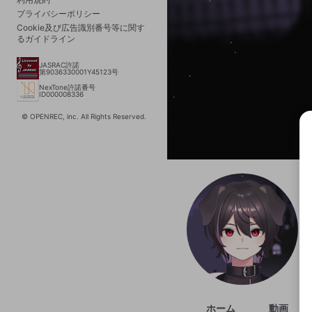
プライバシーポリシー
Cookie及び広告識別番号等に関す
るガイドライン
JASRAC許諾
第9036330001Y45123号
NexTone許諾番号
ID000008336
© OPENREC, inc. All Rights Reserved.
選択
きま
ホーム
動画