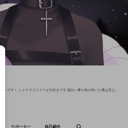
成で
2024年1月1日始動！🐕 絶望的に語彙力が無し、無言多め 何故かゲーム配信大好きマンです！ シャドウコリドーが大好きです 面白い事や気の利いた事は言えないけど 実家でゴロゴロ、友人宅でのんびり話ながらゲームしてるような まったりした雰囲気の枠を目指してます！ 猫ちゃんと共同生活してるのでたまーに挨拶の「にゃーん」が聞こえます(癒し) コメントは可能な限り反応します！(変なヤツ以外) 気軽に絡んできて下さい( *´艸｀) コメ読み担当は紲星あかり様です コラボ、通話のお誘いはX(旧Twitter)のDMにお願いします。
サポーター
自己紹介