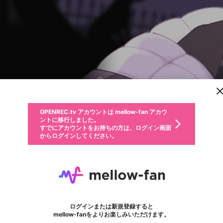
新規登録
OPENREC.tv アカウントは mellow-fan アカウ
OPENREC.tvアカウントはmellow-fanアカウン
パーソナルデータの登録
限定コミュニティ参加方法
ントに移行しました。
トに統合しました。
すでにアカウントをお持ちの方は、ログイン画面
こちらからOPENREC.tvでログイン中のアカウ
からログインしてください。
ント情報を引き継ぐことができます。
動画プレイリストを選択
生年月
固定動画に設定
不適切なユーザーとして報告します
ファンレター
サブスクシェア
OPENREC.tv アカウントは mellow-fan アカウ
@
新規登録
ログイン
か？
年
月
ントに移行しました。
マイページに表示されている動画 (ライブ配信、配信予定、ア
すでにアカウントをお持ちの方は、ログイン画面
ーカイブ、アップロード動画) をページのトップに1つ固定で
小鳥遊みなと
応援している配信者にファンレターを送ることができま
生年月は登録後に変更できません。
認証コードの入力
できるプレイリストがありません。プレイリストは動画の再生画面で作
からログインしてください。
きます。動画タイトル横のメニューより設定することができま
す。好きなデザインを選んでメッセージを書いたり、エ
ログイン
す。
@
DELTA-V_F_00111
小鳥遊みなとのXヘ
ご確認ください
す。
メールアドレスで新規登録
メールアドレスでログイン
問題を選択してください
ールアイテムでデコレーションして、配信者に届けまし
性別
ょう！
メールアドレスにメールを送信しました。30分以内にメ
パスワード再設定
詳しくはこちら
この限定コミュニティは、Discordで提供されています。
入力していただいたメールアドレス
男性
女性
その他
問題を選択してください
※ファンレター機能は有料サービスです。
ール記載の6桁の認証コードを入力してください。
利用規約とプライバシーポリシーが更新されました。
または
または
ポイントが不足しています
フォロー 52
に、パスワード再設定用URLを記載
セッションの有効期限が切れたた
ファンレター
Discordアカウントをお持ちでない方
サービスを利用するには変更後の内容をご確認いただ
わいせつな表現
認証コード
検索履歴をすべて削除しますか？
ブロックリストに追加しますか？
この動画の公開は終了しました
登録したメールアドレスを入力し、送信してください。
お住まいの地域
されたメールを送信しましたのでご
め、ログアウトしました
き、同意していただく必要があります。
X
X
Discordとは？からDiscordにアクセス
mellowポイントの購入に進みますか？
他者を誹謗中傷する表現
0
6
確認ください
ログインまたは新規登録すると
Discordアカウントを作成
キャンセル
mellow-fanをよりお楽しみいただけます。
いいえ
OK
はい
OK
利用規約
を確認しました。
0
500
著作権の侵害
Google
Google
キャプチャ
プレイリスト
フォロー
フォロワー
プレミアム会員に入会
mellow-fan のメールアドレス（mellow-fan.comドメイン
OK