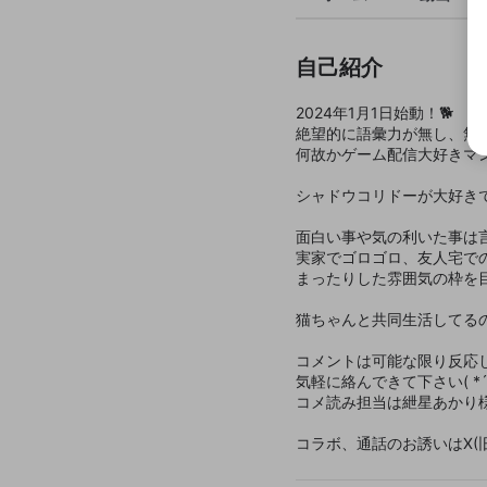
自己紹介
2024年1月1日始動！🐕
絶望的に語彙力が無し、無
何故かゲーム配信大好きマ
シャドウコリドーが大好き
面白い事や気の利いた事は
実家でゴロゴロ、友人宅で
まったりした雰囲気の枠を
猫ちゃんと共同生活してるの
コメントは可能な限り反応し
気軽に絡んできて下さい( *´
コメ読み担当は紲星あかり
コラボ、通話のお誘いはX(旧T