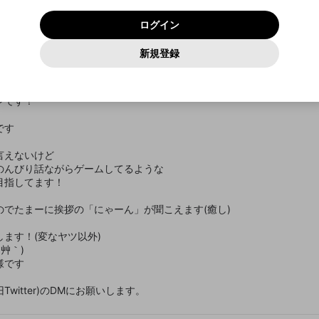
いいえ
はい
利用規約
および
プライバシーポリシー
に同意頂いた上で次にお
この画面からDiscordに参加する
プライバシーポリシー
を確認しました。
及びcs.openrec.co.jpドメイン）が受信拒否設定に含まれて
ログイン
進みください。
OK
プライバシーの侵害
ご登録いただいた情報はサービスの向上を目的として
動画プレイリストがありません
再設定する
いないかご確認ください。
ログイン
Yahoo! JAPAN
Yahoo! JAPAN
使用いたします。
Discordは第三者が提供するコミュニティーサービスで、mellow-
報告された問題については、利用規約に違反しているかどうか
パスワードを忘れた方は
こちら
過激な暴力や自傷行為
確認しました
fanとは関わりがありません。Discordに関してのお問い合わせには
一部サービスをご利用いただくには、生年月の登録が
をスタッフが確認します。
この機能をむやみに使用すること
新規登録
動画プレイリストを選択
お答えすることができません。Discordの仕様変更により、限定コ
アカウントをお持ちですか？
アカウントを作成する
入力
必要です。
は、利用規約違反になります。
Appleでサインアップ
Appleでサインイン
ミュニティ特典の提供が終了する可能性がありますが、その際の補
なりすまし行為
ご登録いただいた情報は公開されません。
償は一切行いません。外部サービスとのID連携に関する同意事項に
動画のプレイリストを一つ選択すると、そのプレイリストの動
言多め
同意の上、参加をお願いします。
出会いを誘導する行為
閉じる
画をマイページの上部にリストで表示することができます。
ンです！
ファンレターを作成
送信
mellow-fanの
mellow-fanの
利用規約
利用規約
・
・
プライバシーポリシー
プライバシーポリシー
・
・
外部サービ
外部サービ
外部サービスとのID連携に関する同意事項
登録
スとのID連携に関する同意事項
スとのID連携に関する同意事項
に同意頂いた上で、次にお進み
に同意頂いた上で、次にお進み
閉じる
ねずみ講やマルチ商法
アカウント作成
動画プレイリストを選択
です
ください
ください
Discordとは？
Discordに参加する
誤解を招く配信設定
あとで登録
言えないけど
mellow-fanからのお得な情報をメールで受け取
のんびり話ながらゲームしてるような
ゲームの録画禁止区域の配信
る
目指してます！
改造版・海賊版ソフトの配信
でたまーに挨拶の「にゃーん」が聞こえます(癒し)
政治的・宗教的・人種的な内容
ます！(変なヤツ以外)
その他の問題
艸｀)
様です
witter)のDMにお願いします。