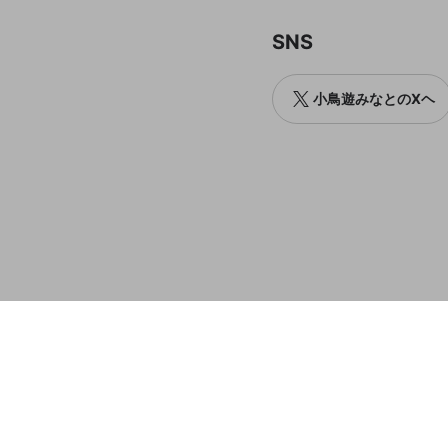
SNS
小鳥遊みなとのXヘ