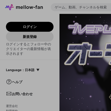
ログイン
新規登録
ログインするとフォロー中の
クリエイターの最新情報が表
示されます
Language
：
日本語
日本語
ヘルプ
English
お問い合わせ
中文(簡体)
한국어
運営会社
利用規約