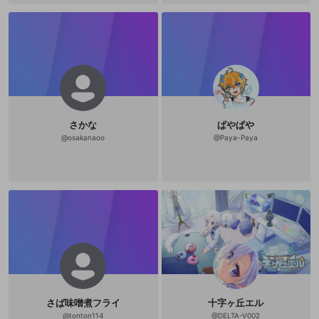
世界に捕囚される祝福に浴する" "一
切を諦めてこの世界を生きよ" 「死ぬ
な」 「早く寝ろ」 「よく食え」 「丁
寧に食え」 「歯を磨け」 「柔軟運動
をしろ」 「体温を保て」 「聞け」
「聴け」 「話せ」 「触れ合え」 「共
働しろ」 「見ろ」 「運動しろ」 「読
め」 「学べ」 「忘れろ」 「また学
べ」 「日記をつけろ」 「時々人への
敬意を思い出せ」 「関係性は、まず
対等を理論値に置いてから調整し
さかな
𝅳ぱやぱや
ろ」 「セックスか、それ以上と信ず
ることに真剣に向き合え」 「新聞を
@
osakanaoo
@
Paya-Paya
複数誌読め」 「根源的に暮らしに不
可欠な働きをする人々を尊重しろ」
「微視的視点と巨視的視点の両方を
持て」 「許すべきタイミングで自身
の素直さを許せ」 「リスクで稼ぎ、
安全を買うことに自覚的でいろ」
「万事死に覚えである。失敗しろ」
「引き返せる範囲内で最大限思い上
がれ」 「楽である時、その意味を考
えろ」 「苦しい時、その理由の棚上
げ棚下ろしができる莫迦な半端者で
あれ」 「人を救けるという選択肢を
優位に置け」 「時間とは何であるか
についての答えを固め続けろ」 「自
己開示と自己秘匿を使い熟せ」 「流
さば味噌煮フライ
十字ヶ丘エル
行りものは流れ行く」 「古典を尊
@
tonton114
@
DELTA-V002
べ」 「新しいもの、見知らぬものを