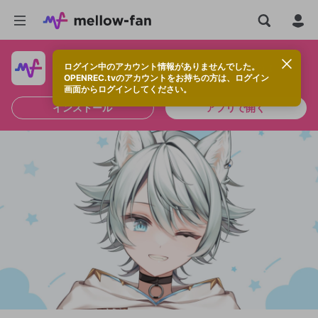
ログイン中のアカウント情報がありませんでした。
快適に視聴するなら、アプリをインストールしよう！
OPENREC.tvのアカウントをお持ちの方は、ログイン
画面からログインしてください。
インストール
アプリで開く