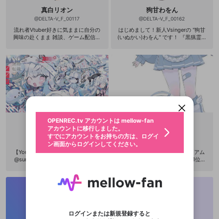
真白リオン
狗甘わをん
@
DELTA-V_F_00117
@
DELTA-V_F_00162
流れ者Vtuber好きに気ままに自分の
はじめまして！新人Vsingerの "狗甘
興味の赴くまま 雑談、ゲーム配信を
(いぬかい)わをん" です！ 『黒猟霊犬
やっていくよ 気軽に遊びに来な X(旧
Girls』🥇ありがとうございました！
Twitter) @masshiro_v
今後の配信はYouTubeとSHOWROO
Mでしていきます☺️メインはYouTube
新規登録
です！ おうた大好き！お喋り大好
き！踊るの大好き！ ゲームは得意じ
OPENREC.tv アカウントは mellow-fan
OPENREC.tvアカウントはmellow-fanア
限定コミュニティ参加方法
パーソナルデータの登録
ゃないけど好きなので特訓頑張るよ
アカウントに移行しました。
カウントに統合しました。
🔥 一緒に楽しいをたくさん共有して
すでにアカウントをお持ちの方は、ログイ
こちらからOPENREC.tvでログイン中のア
"わをんのわ" を広げていこうね🎼 🦴
動画プレイリストを選択
ン画面からログインしてください。
カウント情報を引き継ぐことができます。
配信内容🦴 スプラ3、マリオカート
生年月
固定動画に設定
8、ノベルゲームなど (参加型多数あ
不適切なユーザーとして報告しま
ファンレター
り!) 歌枠 雑談 コラボ企画(いつめん、
OPENREC.tv アカウントは mellow-fan
サブスクシェア
@
新規登録
ログイン
すか？
年
月
スプラ部、飲酒マリカ、ノベルゲー
アカウントに移行しました。
マイページに表示されている動画 (ライブ配信、配
(終)
꒰ঌ う ゆ き ໒꒱
ムなどなど) 定期的に歌ってみたも投
認証コードの入力
すでにアカウントをお持ちの方は、ログイ
生年月は登録後に変更できません。
信予定、アーカイブ、アップロード動画) をページ
稿されます！ ぜひYouTubeのチャン
選択できるプレイリストがありません。
@
sunagimo01
@
DELTA-V_F_00140
応援している配信者にファンレターを送ることがで
ン画面からログインしてください。
ご確認ください
のトップに1つ固定できます。動画タイトル横のメ
ネル登録お願いします！ ✼••┈┈••✼
ログイン
プレイリストは動画の再生画面で作成で
きます。好きなデザインを選んでメッセージを書い
【YouTube】 https://youtube.com/
ｼﾗﾅﾐｳﾕｷと申します⸜❄️⸝ プレミアム
ニューより設定することができます。
メールアドレスで新規登録
メールアドレスでログイン
••┈┈••✼••┈┈••✼••┈┈••✼ 推
問題を選択してください
この限定コミュニティは、Discordで提供されてい
性別
きます。
@summerend832 【twitch】(作業
個人Vオーディション参加予定 1位に
たり、エールアイテムでデコレーションして、配信
メールアドレスにメールを送信しました。30分以内
しマ☞🦴🎼 タグ☞#わをんのわ ファ
パスワード再設定
ます。
配信) https://www.twitch.tv/dennno
なってVTuber目指します!! イベント
者に届けましょう！
にメール記載の6桁の認証コードを入力してくださ
ンネーム☞ご主人様 ファンアートタ
入力していただいたメールアドレ
男性
女性
その他
利用規約とプライバシーポリシーが更新されま
問題を選択してください
詳しくはこちら
uin832 【ファンボックス】 https://
期間2023年11月13日(月)～2023年11
グ未定 好きなもの:ごはん、お肉、プ
※ファンレター機能は有料サービスです。
い。
または
または
ポイントが不足しています
summerend0832.fanbox.cc/posts
月26日(日) ﾌｫﾛｰ＆応援お待ちしてお
した。 サービスを利用するには変更後の内容を
Discordアカウントをお持ちでない方
スに、パスワード再設定用URLを
セッションの有効期限が切れたた
リン🍮 嫌いなもの:パクチー、きのこ
登録したメールアドレスを入力し、送信してくださ
【Twitter】 https://x.com/summere
ります!!✨ タグ🏷𓈒𓏸︎ 募集中
わいせつな表現
ブロックリストに追加しますか？
この動画の公開は終了しました
🍄 X(旧Twitter)☞ https://x.com/inu
お住まいの地域
ご確認いただき、同意していただく必要があり
認証コード
い。
nd0832 🤍 【だめ】 ・配信全般の無
記載されたメールを送信しました
め、ログアウトしました
kai_waon
Discordとは？からDiscordにアクセス
X
X
断転載や無断ミラー ・立ち絵および
ます。
mellowポイントの購入に進みますか？
他者を誹謗中傷する表現
サムネイル等活動に使用しているイ
のでご確認ください
0
6
ログインまたは新規登録すると
Discordアカウントを作成
ラストの保存や無断転載 (絵師さんに