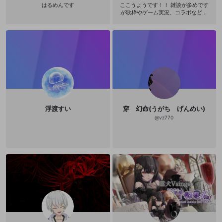
はるめんです
ここうようです！！ 雑談が多めです
が歌枠やゲーム実況、コラボなども
します！ 海の龍神で高校生をやって
います✨ 🌊参加したイベント🌊 202
4/1 プレミアム個人Ｖオーディショ
ン～玉藻御前～ 🥈 2024/2 プレ
ミアム個人Ｖオーディション～海神
渦龍girls～🥇 2024/6 キャプチャ
ーボードイベント🥇 海神渦流Girls1
位ありがとうございます✨✨
浮渡すい
穿 幻命(うがち げんめい)
@
vz770