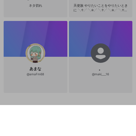
侮るな」 「本質的に未来とは必ず今
ネタ切れ
天使族 やりたいことをやりたいとき
より良いものであると設定しろ」
に ⋱♱⋰ ⋱✮⋰ ⋱♱⋰ ⋱✮⋰ ⋱♱⋰
「社会的共同体の成員としての自覚
Link 🍩Twitter 【http://twitter.com/
を持ち自分なりに役割を全うしろ」
EL_CrossV】 🍩Youtube 【https://y
「幸せにならなくてもそれは間違い
outube.com/@EL_CrossV】 ⋱♱⋰
ではない」 「諦めろ」 「死ぬな」
⋱✮⋰ ⋱♱⋰ ⋱✮⋰ ⋱♱⋰ 精一杯コ
メント読みます！ でも熱中しすぎて
読めてなかったらｺﾞﾒﾝﾈ ⋱♱⋰ ⋱✮⋰
⋱♱⋰ ⋱✮⋰ ⋱♱⋰ 🍩お母様：大海
ちこ 【 https://twitter.com/bururu
n】 🍩Live2Dモデリング:花こたま
【https://twitter.com/tamago_iria
m】 🍩配信タグ【#みるくゅ】 🍩FA
タグ【#絵るくゅ 】 🍩総合タグ【#X
あまな
。
字ヶ丘】 ⋱♱⋰ ⋱✮⋰ ⋱♱⋰ ⋱✮⋰
⋱♱⋰ 🎮Game APEXLegends/VALO
@
amaFm68
@
maki___16
RANT Minecraft/スプラトゥーン /ガ
ンダムvsシリーズ ⋱♱⋰ ⋱✮⋰ ⋱♱
⋰ ⋱✮⋰ ⋱♱⋰ 💻 Device CPU 【A
MD Ryzen 9 7950X3D】 GPU 【Rad
eon RX 9070 XT Steel Legend 16G
B】 Memory 【32GB】 Monitor 【G
A27T1M】 Keyboard 【CORSAIR K7
0 PRO TKL】 Mouse 【ROG Harpe II
Ace】 Headphone 【TAGO STADIO
T3-01 】 ⋱♱⋰ ⋱✮⋰ ⋱♱⋰ ⋱✮⋰
⋱♱⋰