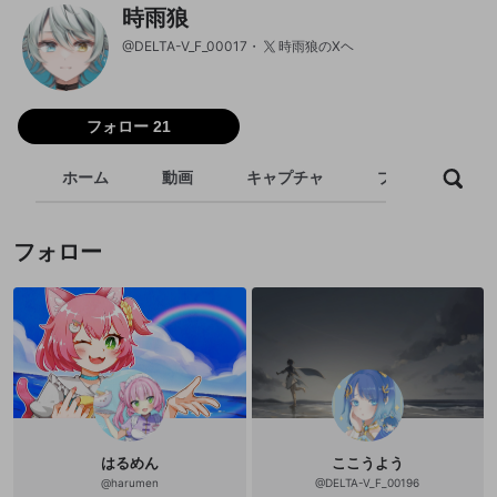
時雨狼
@
DELTA-V_F_00017
時雨狼のXヘ
フォロー 21
ホーム
動画
キャプチャ
プレイリスト
フォロー
はるめん
ここうよう
@
harumen
@
DELTA-V_F_00196