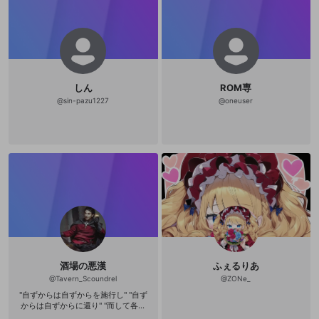
しん
ROM専
@
sin-pazu1227
@
oneuser
酒場の悪漢
ふぇるりあ
@
Tavern_Scoundrel
@
ZONe_
"自ずからは自ずからを施行し" "自ず
からは自ずからに還り" "而して各存
在は飛躍こそすれ逸脱はなく" "この