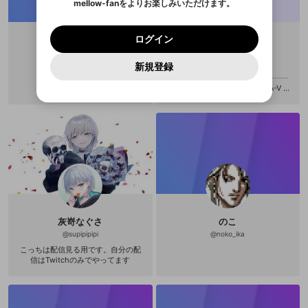
mellow-fanをよりお楽しみいただけます。
キャンセル
OK
OK
0
500
著作権の侵害
依頼する時に使用用途が限られてい
Google
Google
利用規約
プレミアム会員に入会
を確認しました。
OK
いいえ
はい
mellow-fan のメールアドレス（mellow-fan.comド
この画面からDiscordに参加する
るものがあるので切り抜き等も報告
利用規約
および
プライバシーポリシー
に同意頂いた上で
ログイン
プライバシーポリシー
を確認しました。
ください🙇) ・私のことに関する視聴
メイン及びcs.openrec.co.jpドメイン）が受信拒否設
次にお進みください。
OK
プライバシーの侵害
ご登録いただいた情報はサービスの向上を目的
ログイン
者同士での連絡※視聴者同士での自治
再設定する
動画プレイリストがありません
定に含まれていないかご確認ください。
Yahoo! JAPAN
Yahoo! JAPAN
Discordは第三者が提供するコミュニティーサービスで、
として使用いたします。
あやね🦖
羽澄 モア
等 🤍 ✨Special thanks✨ 【立ち絵】
報告された問題については、利用規約に違反しているか
動画プレイリストを選択
パスワードを忘れた方は
こちら
過激な暴力や自傷行為
mellow-fanとは関わりがありません。Discordに関してのお
橘せら様 @Shinachiku_taro 【Live
一部サービスをご利用いただくには、生年月の
@
ayanechan
@
DELTA-V_F_00091
どうかをスタッフが確認します。
この機能をむやみに使
新規登録
確認しました
問い合わせにはお答えすることができません。Discordの仕
アカウントをお持ちですか？
アカウントを作成する
2d】六素様 @zzz_OwO_ 【ネーム
登録が必要です。
⟡ ┈┈┈┈┈┈┈┈┈┈┈┈┈┈┈
用することは、利用規約違反になります。
様変更により、限定コミュニティ特典の提供が終了する可能
入力
ロゴ】燥ぐ様 @hasyhere 【サブス
なりすまし行為
Appleでサインアップ
Appleでサインイン
動画のプレイリストを一つ選択すると、そのプレイ
ご登録いただいた情報は公開されません。
┈┈┈┈┈┈┈┈┈ ⟡ ⸜ DELTA-V ×
性がありますが、その際の補償は一切行いません。外部サー
クスタンプ】ダッティワイフ様@datt
リストの動画をマイページの上部にリストで表示す
OPENREC.tv 葬送悪魔girls 1位🥇 ⸝
ビスとのID連携に関する同意事項に同意の上、参加をお願い
閉じる
ywife__bb、ふぉるてしも様@raqqq
ることができます。
出会いを誘導する行為
ファンレターを作成
たくさんの応援をありがとうござい
します。
1a、れんウルトラ様 ttys様 @ttys
送信
mellow-fanの
mellow-fanの
利用規約
利用規約
・
・
プライバシーポリシー
プライバシーポリシー
・
・
外部
外部
ました🌷 フォローしてくれてありが
_tetesu 【お部屋】わははのは様 @j
登録
外部サービスとのID連携に関する同意事項
サービスとのID連携に関する同意事項
サービスとのID連携に関する同意事項
に同意頂いた上
に同意頂いた上
とう🫶🏻𑊢♡ クリア済み .ᐟ 💮 ▼ 「W
閉じる
ねずみ講やマルチ商法
動画プレイリストを選択
アカウント作成
ijitu_ 【アイコン】羽々てん様 @Ha
e’re Tethered Together」 「青鬼」
で、次にお進みください
で、次にお進みください
nehane_ten10
「Poppy Praytime」1章、2章 「ス
誤解を招く配信設定
あとで登録
ーパーマリオ3Dワールド」 「パラソ
Discordとは？
Discordに参加する
ーシャル」
mellow-fanからのお得な情報をメールで受
ゲームの録画禁止区域の配信
け取る
改造版・海賊版ソフトの配信
灰嵜なぐさ
のこ
政治的・宗教的・人種的な内容
@
supipipipi
@
noko_ika
こっちは配信見る用です。自分の配
その他の問題
信はTwitchのみでやってます