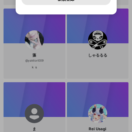
アカウントをお持ちですか？
アカウントを作成する
登録が必要です。
用することは、利用規約違反になります。
様変更により、限定コミュニティ特典の提供が終了する可能
入力
なりすまし行為
Appleでサインアップ
Appleでサインイン
動画のプレイリストを一つ選択すると、そのプレイ
ご登録いただいた情報は公開されません。
性がありますが、その際の補償は一切行いません。外部サー
リストの動画をマイページの上部にリストで表示す
ビスとのID連携に関する同意事項に同意の上、参加をお願い
閉じる
ることができます。
出会いを誘導する行為
ファンレターを作成
します。
送信
mellow-fanの
mellow-fanの
利用規約
利用規約
・
・
プライバシーポリシー
プライバシーポリシー
・
・
外部
外部
登録
外部サービスとのID連携に関する同意事項
サービスとのID連携に関する同意事項
サービスとのID連携に関する同意事項
に同意頂いた上
に同意頂いた上
閉じる
ねずみ講やマルチ商法
動画プレイリストを選択
アカウント作成
で、次にお進みください
で、次にお進みください
誤解を招く配信設定
あとで登録
Discordとは？
Discordに参加する
mellow-fanからのお得な情報をメールで受
ゲームの録画禁止区域の配信
け取る
藻
しゃるるる
改造版・海賊版ソフトの配信
@
yakitori009
ｋｓ
政治的・宗教的・人種的な内容
その他の問題
ま
Rei Usagi