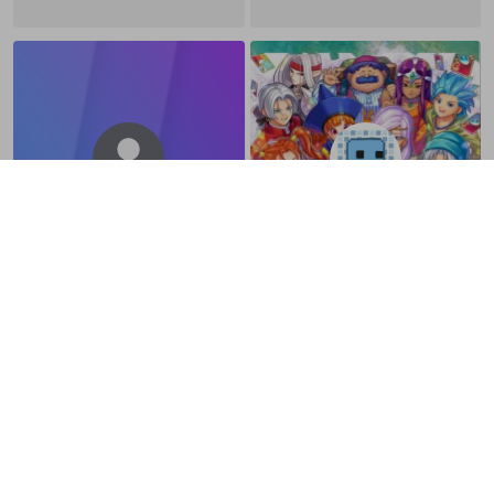
デカ丸
テキサス
@
Keix0705
@
yamcyu
テキサスorやぐちです。わおんあり
がとう！ https://youtube.com/@fat
her2texas?si=b2m009uNB7ZvqXq
L
とうふ
ねねね