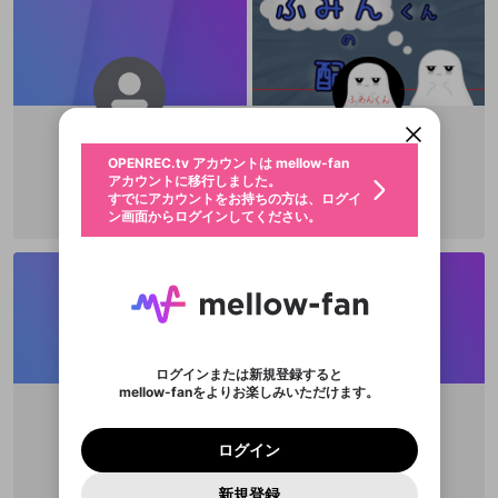
新規登録
OPENREC.tv アカウントは mellow-fan
OPENREC.tvアカウントはmellow-fanア
限定コミュニティ参加方法
パーソナルデータの登録
アカウントに移行しました。
カウントに統合しました。
すでにアカウントをお持ちの方は、ログイ
こちらからOPENREC.tvでログイン中のア
動画プレイリストを選択
ン画面からログインしてください。
カウント情報を引き継ぐことができます。
生年月
固定動画に設定
不適切なユーザーとして報告しま
もこもこもこう
ふみんくん👻
ファンレター
OPENREC.tv アカウントは mellow-fan
サブスクシェア
@
新規登録
ログイン
@
SYA-4
@
No_sleeeeep27
すか？
年
月
アカウントに移行しました。
マイページに表示されている動画 (ライブ配信、配
寝れない時に見るアイツ
認証コードの入力
すでにアカウントをお持ちの方は、ログイ
生年月は登録後に変更できません。
信予定、アーカイブ、アップロード動画) をページ
選択できるプレイリストがありません。
応援している配信者にファンレターを送ることがで
ン画面からログインしてください。
ご確認ください
のトップに1つ固定できます。動画タイトル横のメ
ログイン
プレイリストは動画の再生画面で作成で
きます。好きなデザインを選んでメッセージを書い
ニューより設定することができます。
メールアドレスで新規登録
メールアドレスでログイン
問題を選択してください
この限定コミュニティは、Discordで提供されてい
性別
きます。
たり、エールアイテムでデコレーションして、配信
メールアドレスにメールを送信しました。30分以内
パスワード再設定
ます。
者に届けましょう！
にメール記載の6桁の認証コードを入力してくださ
入力していただいたメールアドレ
男性
女性
その他
利用規約とプライバシーポリシーが更新されま
問題を選択してください
詳しくはこちら
※ファンレター機能は有料サービスです。
い。
または
または
ポイントが不足しています
した。 サービスを利用するには変更後の内容を
Discordアカウントをお持ちでない方
スに、パスワード再設定用URLを
セッションの有効期限が切れたた
登録したメールアドレスを入力し、送信してくださ
わいせつな表現
チームメンバーに追加しますか？
ブロックリストに追加しますか？
この動画の公開は終了しました
お住まいの地域
ご確認いただき、同意していただく必要があり
認証コード
い。
記載されたメールを送信しました
め、ログアウトしました
Discordとは？からDiscordにアクセス
X
X
ます。
mellowポイントの購入に進みますか？
他者を誹謗中傷する表現
のでご確認ください
0
6
ログインまたは新規登録すると
Discordアカウントを作成
mellow-fanをよりお楽しみいただけます。
キャンセル
キャンセル
OK
はい
OK
0
500
著作権の侵害
Google
Google
利用規約
プレミアム会員に入会
を確認しました。
OK
いいえ
はい
mellow-fan のメールアドレス（mellow-fan.comド
この画面からDiscordに参加する
利用規約
および
プライバシーポリシー
に同意頂いた上で
ログイン
・。・
ポンポール
プライバシーポリシー
を確認しました。
メイン及びcs.openrec.co.jpドメイン）が受信拒否設
次にお進みください。
OK
プライバシーの侵害
ご登録いただいた情報はサービスの向上を目的
ログイン
@
gamtabeta
@
ponpool
再設定する
動画プレイリストがありません
定に含まれていないかご確認ください。
Yahoo! JAPAN
Yahoo! JAPAN
Discordは第三者が提供するコミュニティーサービスで、
として使用いたします。
報告された問題については、利用規約に違反しているか
動画プレイリストを選択
パスワードを忘れた方は
こちら
過激な暴力や自傷行為
mellow-fanとは関わりがありません。Discordに関してのお
一部サービスをご利用いただくには、生年月の
どうかをスタッフが確認します。
この機能をむやみに使
新規登録
確認しました
問い合わせにはお答えすることができません。Discordの仕