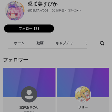
兎咲美すぴか
@
DELTA-V008
兎咲美すぴかのXヘ
フォロー 173
ホーム
動画
キャプチャ
プレイリスト
フォロワー
室井あきのり
リリー
@
hggvjk