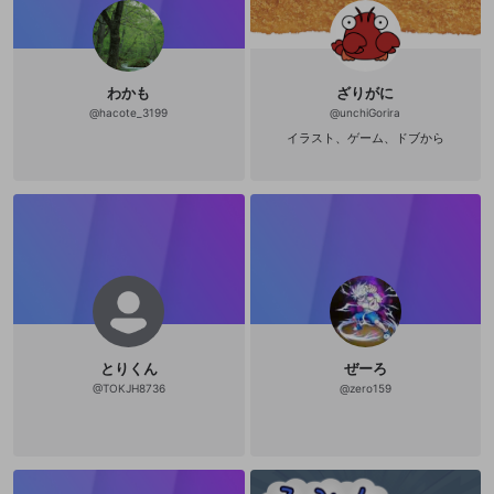
わかも
ざりがに
@
hacote_3199
@
unchiGorira
イラスト、ゲーム、ドブから
とりくん
ぜーろ
@
TOKJH8736
@
zero159