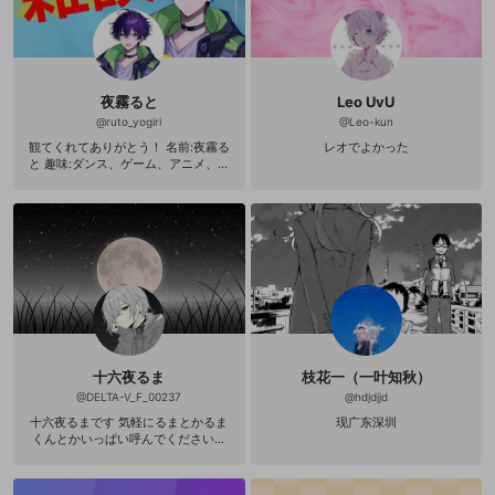
夜霧ると
Leo UvU
@
ruto_yogiri
@
Leo-kun
観てくれてありがとう！ 名前:夜霧る
レオでよかった
と 趣味:ダンス、ゲーム、アニメ、音
楽、youtube 配信:fpsやフリーゲー
ムたまに歌枠やります 配信時間帯:2
2〜26 2024年10月26日活動開始🔥
アクスタ 4位 キービジュアル 2位🥈
steam 1位🥇
十六夜るま
枝花一（一叶知秋）
@
DELTA-V_F_00237
@
hdjdjjd
十六夜るまです 気軽にるまとかるま
现广东深圳
くんとかいっぱい呼んでください！
XもOPENRECもフォローバック10
0％です！ 右も左も分からない初心
者なのでお手柔らかに…。 配信時間