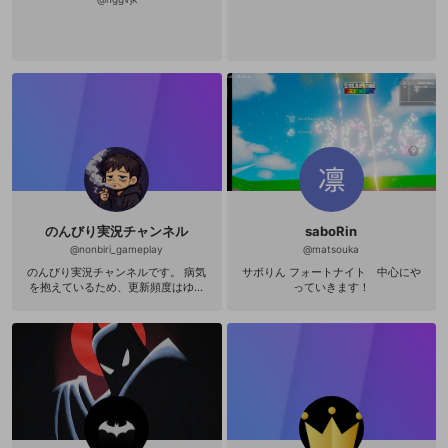
のんびり実況チャンネル
saboRin
@
nonbiri_gameplay
@
matsouka
のんびり実況チャンネルです。 病気
サボりん フォートナイト 中心にや
を抱えているため、更新頻度はゆっ
っていきます！
たりめになります。 のんびり実況が
中心ですが、 実況については、より
良くなると思った点を率直にお伝え
することがあります。 ゲームは正直
あまり上手くありません。 スーパー
プレイや効率重視ではなく、 失敗し
ながらのんびり進める実況が中心で
す。 声は低めで落ち着いていると言
われますが、 声だけ聞くと10代に間
違えられることもあります。 （中身