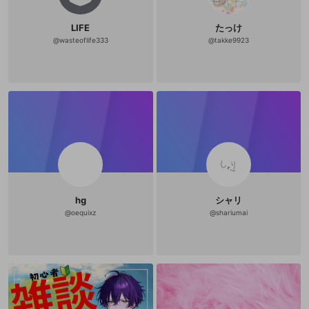
て駅 ・In Sink: A Co-Op Escape Pro
logue（with かにくさんさん） いつ
LIFE
たっけ
かやりたいゲーム ♩¨̮ ・モンハンワ
イルズ（楽しみで昼しか眠れない）
@
wasteoflife333
@
takke9923
・Undertale ・犬パズル ・スーパー
マリオRPG ・Cult of the Lamb 一緒
に遊んでくれる方 / コラボ配信 募集
中 ( > ·̫ <⸝⸝ᐢ ) ・マリオパーティ スー
パースターズ ・オーバークック（Sw
itch版） ・違う冬のぼくら 𝓢𝓹𝓮𝓬𝓲𝓪𝓵 𝑻
𝒉𝒂𝒏𝒌𝒔 𓂃♡｡ﾟ ・配信に遊びに来てく
ださる方 ・コメントでたくさんお話
してくださる方 ・キャプチャ職人の
方 ・エールをくださる方 ・フォロワ
ーの方 ・イラストを描いてくださる
方 ・日頃から仲良くしてくださる方
・立ち絵デザイン：夢野ゆの様（X：
@yumenoyuno） ・Live2Dモデリン
グ：イチク様（X：@ithiku_u） ・配
hg
シャリ
信画面イラスト：かにくさん様（X：
@
oequixz
@
shariumai
@ohayo_canique） ・ガチ恋佐藤の
みんな いつもありがとう🫶🏾⸝⸝꙳