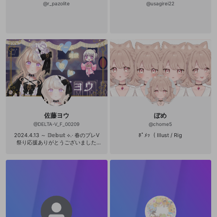
@
r_pazolite
@
usagirei22
佐藤ヨウ
ぽめ
@
DELTA-V_F_00209
@
chome5
2024.4.13 ～ 𝔻𝕖𝕓𝕦𝕥 ⟡.· 春のプレV
ﾎﾟﾒｯ｛ Illust / Rig
祭り応援ありがとうございました
🌸⸝⸝꙳ すきなもの ♡⃛ 雑談 / ゲーム /
歌 / お酒とご飯 現在プレイ中 / たま
～にやるゲーム ⋆͛🎮⋆͛ ・ポケモン不
思議のダンジョン 赤の救助隊 ・Refi
nd Self: 性格診断ゲーム ・Splatoon
3 ・アソビ大全 ・Minecraft クリア
済ゲーム ♔.ﾟ ・スーパーマリオブラ
ザーズ ・伝説のスタフィー ・ルイー
ジマンション3 ・猫パズル ・四字戯
画 ～よじ君の漢字クイズ～ ・さいは