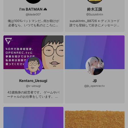
はいい歳です） 実は過去にVtuberと
して活動していた経験があります
I'm BATMAN 🦇
鈴木王国
が、 メンタルを崩して一度お休みし
ました。 無理のない形で、またゲー
@
blade007
@
Suzukitntn
ム実況を続けていけたらと思ってい
俺は100%バットマンだ...何か助けが
suzukitntn._88726 ←ディスコード
ます。 配信は行わず、動画投稿がメ
必要なら、いつでも私のところに来
誰でも登録して好きにメッセージよ
インです。 現在働いていないため、
てください。私が解決します... 君は
ろ
最新作や話題作はあまり買えません
ロビンになって、私と一緒に犯罪を
が、 手持ちのゲームを大切に遊んで
捕まえて正義を下すのを手伝ってく
いきます。 ゆったりした実況が好き
れ
な方、 作業用や寝落ち用にどうぞ。
新しいものや仕組みに触れるのが好
きで、 制作や活動にも柔軟に取り入
れています。 こだわりすぎず、肩の
力を抜いたスタイルで活動中です。
Kentaro_Uesugi
Jβ
@
v-uesugi
@
jb_openrectv
42歳独身の経営者です。 ゲームやバ
ーチャルのお仕事をしています。 DE
LTA-V / V.I OPENREC.tvの最大オー
ガナイザーとほぼ独占的イベンター
をやっています。 私自身は貧困。家
賃97000円。