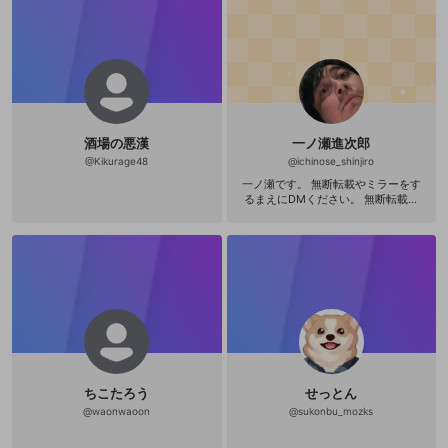
は適当 主にホラゲー等 ゲリラでも行
います！ アニメ、ゲームが大好きな
のでいっぱいお話しましょう！ 歌
は…まぁ、そのなんだ、苦手…なんだ
ただ歌うのは大好きだぞ！ 🌙見てく
れる方へのお願い💤 ・配信主 他のリ
スナーさんが嫌な気持ちになるよう
なコメント 雰囲気を壊すようなコメ
ントはお控えください ・PCゲームの
酒場の悪漢
一ノ瀬進次郎
場合操作になれていないので暖かい
目で見てください ・たまに音痴です
@
Kikurage48
@
ichinose_shinjiro
が歌い出します 見守ってください…
一ノ瀬です。 無断転載やミラーをす
・ファンマーク 🌕💤
るまえにDMください。 無断転載等
を万が一、発見した場合は対応の検
討を加速いたします。
ちこたろう
せっとん
@
waonwaoon
@
sukonbu_mozks