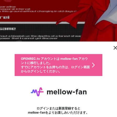
新規登録
OPENREC.tv アカウントは mellow-fan アカウ
OPENREC.tvアカウントはmellow-fanアカウン
パーソナルデータの登録
限定コミュニティ参加方法
ントに移行しました。
トに統合しました。
すでにアカウントをお持ちの方は、ログイン画面
こちらからOPENREC.tvでログイン中のアカウ
からログインしてください。
ント情報を引き継ぐことができます。
動画プレイリストを選択
生年月
固定動画に設定
不適切なユーザーとして報告します
ファンレター
サブスクシェア
OPENREC.tv アカウントは mellow-fan アカウ
@
新規登録
ログイン
か？
年
月
ントに移行しました。
マイページに表示されている動画 (ライブ配信、配信予定、ア
すでにアカウントをお持ちの方は、ログイン画面
ーカイブ、アップロード動画) をページのトップに1つ固定で
CriMsoN
応援している配信者にファンレターを送ることができま
生年月は登録後に変更できません。
認証コードの入力
できるプレイリストがありません。プレイリストは動画の再生画面で作
からログインしてください。
きます。動画タイトル横のメニューより設定することができま
す。好きなデザインを選んでメッセージを書いたり、エ
ログイン
す。
@
CriMsoN
ご確認ください
す。
メールアドレスで新規登録
メールアドレスでログイン
問題を選択してください
ールアイテムでデコレーションして、配信者に届けまし
性別
ょう！
https://twitter.com/CriMsoN_SC2
メールアドレスにメールを送信しました。30分以内にメ
パスワード再設定
詳しくはこちら
この限定コミュニティは、Discordで提供されています。
入力していただいたメールアドレス
男性
女性
その他
問題を選択してください
※ファンレター機能は有料サービスです。
ール記載の6桁の認証コードを入力してください。
利用規約とプライバシーポリシーが更新されました。
または
または
ポイントが不足しています
フォロー 324
に、パスワード再設定用URLを記載
セッションの有効期限が切れたた
ファンレター
Discordアカウントをお持ちでない方
サービスを利用するには変更後の内容をご確認いただ
わいせつな表現
認証コード
検索履歴をすべて削除しますか？
ブロックリストに追加しますか？
この動画の公開は終了しました
登録したメールアドレスを入力し、送信してください。
お住まいの地域
されたメールを送信しましたのでご
め、ログアウトしました
き、同意していただく必要があります。
X
X
Discordとは？からDiscordにアクセス
mellowポイントの購入に進みますか？
他者を誹謗中傷する表現
0
6
確認ください
ログインまたは新規登録すると
Discordアカウントを作成
キャンセル
mellow-fanをよりお楽しみいただけます。
いいえ
OK
はい
OK
利用規約
を確認しました。
0
500
著作権の侵害
Google
Google
キャプチャ
プレイリスト
フォロー
フォロワー
プレミアム会員に入会
mellow-fan のメールアドレス（mellow-fan.comドメイン
OK