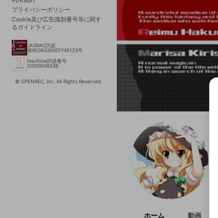
プライバシーポリシー
Cookie及び広告識別番号等に関す
るガイドライン
JASRAC許諾
第9036330001Y45123号
NexTone許諾番号
ID000008336
© OPENREC, inc. All Rights Reserved.
選択
きま
ホーム
動画