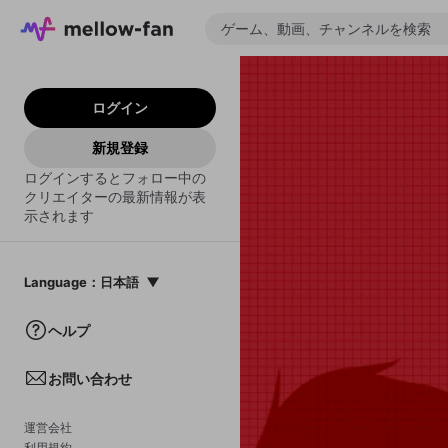
ログイン
新規登録
ログインするとフォロー中の
クリエイターの最新情報が表
示されます
Language
：
日本語
日本語
ヘルプ
English
お問い合わせ
中文(簡体)
한국어
運営会社
利用規約