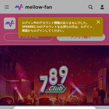
ログイン中のアカウント情報がありませんでした。
快適に視聴するなら、アプリをインストールしよう！
OPENREC.tvのアカウントをお持ちの方は、ログイン
画面からログインしてください。
インストール
アプリで開く
新規登録
OPENREC.tv アカウントは mellow-fan
OPENREC.tvアカウントはmellow-fanア
限定コミュニティ参加方法
パーソナルデータの登録
アカウントに移行しました。
カウントに統合しました。
すでにアカウントをお持ちの方は、ログイ
こちらからOPENREC.tvでログイン中のア
ン画面からログインしてください。
カウント情報を引き継ぐことができます。