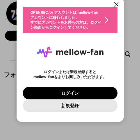
動画プレイリストを選択
生年月
789Club Tải
固定動画に設定
不適切なユーザーとして報告しま
ファンレター
OPENREC.tv アカウントは mellow-fan
サブスクシェア
@
Club789
@
新規登録
ログイン
すか？
年
月
アカウントに移行しました。
マイページに表示されている動画 (ライブ配信、配
認証コードの入力
すでにアカウントをお持ちの方は、ログイ
生年月は登録後に変更できません。
信予定、アーカイブ、アップロード動画) をページ
選択できるプレイリストがありません。
応援している配信者にファンレターを送ることがで
ン画面からログインしてください。
ご確認ください
のトップに1つ固定できます。動画タイトル横のメ
ログイン
プレイリストは動画の再生画面で作成で
きます。好きなデザインを選んでメッセージを書い
ニューより設定することができます。
メールアドレスで新規登録
メールアドレスでログイン
問題を選択してください
フォロー
この限定コミュニティは、Discordで提供されてい
性別
きます。
たり、エールアイテムでデコレーションして、配信
メールアドレスにメールを送信しました。30分以内
パスワード再設定
ます。
者に届けましょう！
にメール記載の6桁の認証コードを入力してくださ
入力していただいたメールアドレ
男性
女性
その他
利用規約とプライバシーポリシーが更新されま
問題を選択してください
詳しくはこちら
※ファンレター機能は有料サービスです。
い。
または
または
ポイントが不足しています
した。 サービスを利用するには変更後の内容を
Discordアカウントをお持ちでない方
スに、パスワード再設定用URLを
セッションの有効期限が切れたた
ホーム
動画
キャプチャ
プレイリスト
登録したメールアドレスを入力し、送信してくださ
わいせつな表現
チームメンバーに追加しますか？
ブロックリストに追加しますか？
この動画の公開は終了しました
お住まいの地域
ご確認いただき、同意していただく必要があり
認証コード
い。
記載されたメールを送信しました
め、ログアウトしました
Discordとは？からDiscordにアクセス
X
X
ます。
mellowポイントの購入に進みますか？
他者を誹謗中傷する表現
のでご確認ください
0
6
ログインまたは新規登録すると
フォロワー
Discordアカウントを作成
mellow-fanをよりお楽しみいただけます。
キャンセル
キャンセル
OK
はい
OK
0
500
著作権の侵害
Google
Google
利用規約
プレミアム会員に入会
を確認しました。
OK
いいえ
はい
mellow-fan のメールアドレス（mellow-fan.comド
この画面からDiscordに参加する
利用規約
および
プライバシーポリシー
に同意頂いた上で
ログイン
プライバシーポリシー
を確認しました。
メイン及びcs.openrec.co.jpドメイン）が受信拒否設
次にお進みください。
OK
プライバシーの侵害
ご登録いただいた情報はサービスの向上を目的
ログイン
再設定する
動画プレイリストがありません
定に含まれていないかご確認ください。
Yahoo! JAPAN
Yahoo! JAPAN
Discordは第三者が提供するコミュニティーサービスで、
として使用いたします。
報告された問題については、利用規約に違反しているか
動画プレイリストを選択
パスワードを忘れた方は
こちら
過激な暴力や自傷行為
mellow-fanとは関わりがありません。Discordに関してのお
一部サービスをご利用いただくには、生年月の
どうかをスタッフが確認します。
この機能をむやみに使
新規登録
確認しました
問い合わせにはお答えすることができません。Discordの仕
アカウントをお持ちですか？
アカウントを作成する
登録が必要です。
用することは、利用規約違反になります。
様変更により、限定コミュニティ特典の提供が終了する可能
入力
なりすまし行為
Appleでサインアップ
Appleでサインイン
動画のプレイリストを一つ選択すると、そのプレイ
ご登録いただいた情報は公開されません。
性がありますが、その際の補償は一切行いません。外部サー
フォロワーがまだいません
リストの動画をマイページの上部にリストで表示す
ビスとのID連携に関する同意事項に同意の上、参加をお願い
閉じる
ることができます。
出会いを誘導する行為
ファンレターを作成
します。
送信
mellow-fanの
mellow-fanの
利用規約
利用規約
・
・
プライバシーポリシー
プライバシーポリシー
・
・
外部
外部
登録
外部サービスとのID連携に関する同意事項
サービスとのID連携に関する同意事項
サービスとのID連携に関する同意事項
に同意頂いた上
に同意頂いた上
閉じる
ねずみ講やマルチ商法
動画プレイリストを選択
アカウント作成
で、次にお進みください
で、次にお進みください