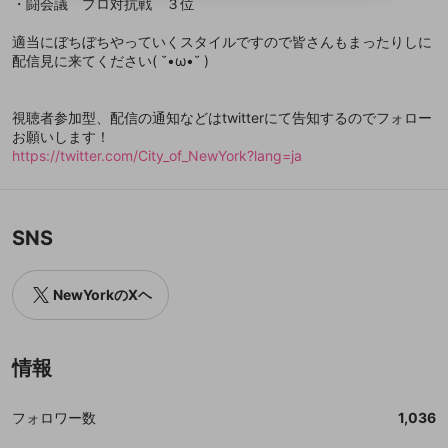
・闘会議 プロ対抗戦 ３位
送信
mellow-fanの
mellow-fanの
利用規約
利用規約
・
・
プライバシーポリシー
プライバシーポリシー
・
・
外部
外部
登録
外部サービスとのID連携に関する同意事項
サービスとのID連携に関する同意事項
サービスとのID連携に関する同意事項
に同意頂いた上
に同意頂いた上
閉じる
ねずみ講やマルチ商法
動画プレイリストを選択
アカウント作成
適当にぼちぼちやっていくスタイルですので皆さんもまったりしに
で、次にお進みください
で、次にお進みください
配信見に来てください( ˘•ω•˘ )
誤解を招く配信設定
あとで登録
Discordとは？
Discordに参加する
mellow-fanからのお得な情報をメールで受
ゲームの録画禁止区域の配信
け取る
視聴者参加型、配信の通知などはtwitterにて告知するのでフォロー
お願いします！
改造版・海賊版ソフトの配信
https://twitter.com/City_of_NewYork?lang=ja
政治的・宗教的・人種的な内容
その他の問題
SNS
NewYorkのXヘ
情報
フォロワー数
1,036