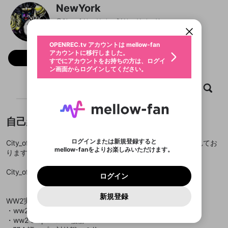
限定コミュニティ参加方法
パーソナルデータの登録
NewYork
アカウントに移行しました。
カウントに統合しました。
すでにアカウントをお持ちの方は、ログイ
こちらからOPENREC.tvでログイン中のア
@
City_of_NewYork
NewYorkのXヘ
動画プレイリストを選択
ン画面からログインしてください。
カウント情報を引き継ぐことができます。
生年月
固定動画に設定
不適切なユーザーとして報告しま
ファンレター
OPENREC.tv アカウントは mellow-fan
サブスクシェア
@
新規登録
ログイン
すか？
年
月
アカウントに移行しました。
マイページに表示されている動画 (ライブ配信、配
フォロー 1,036
認証コードの入力
すでにアカウントをお持ちの方は、ログイ
生年月は登録後に変更できません。
信予定、アーカイブ、アップロード動画) をページ
選択できるプレイリストがありません。
応援している配信者にファンレターを送ることがで
ン画面からログインしてください。
ご確認ください
のトップに1つ固定できます。動画タイトル横のメ
ログイン
プレイリストは動画の再生画面で作成で
きます。好きなデザインを選んでメッセージを書い
ニューより設定することができます。
メールアドレスで新規登録
メールアドレスでログイン
問題を選択してください
この限定コミュニティは、Discordで提供されてい
性別
きます。
たり、エールアイテムでデコレーションして、配信
メールアドレスにメールを送信しました。30分以内
ホーム
動画
キャプチャ
プレイリスト
パスワード再設定
ます。
者に届けましょう！
にメール記載の6桁の認証コードを入力してくださ
入力していただいたメールアドレ
男性
女性
その他
利用規約とプライバシーポリシーが更新されま
問題を選択してください
詳しくはこちら
※ファンレター機能は有料サービスです。
い。
または
または
ポイントが不足しています
した。 サービスを利用するには変更後の内容を
Discordアカウントをお持ちでない方
スに、パスワード再設定用URLを
セッションの有効期限が切れたた
登録したメールアドレスを入力し、送信してくださ
わいせつな表現
ブロックリストに追加しますか？
この動画の公開は終了しました
お住まいの地域
自己紹介
ご確認いただき、同意していただく必要があり
認証コード
い。
記載されたメールを送信しました
め、ログアウトしました
Discordとは？からDiscordにアクセス
X
X
ます。
mellowポイントの購入に進みますか？
他者を誹謗中傷する表現
のでご確認ください
0
6
ログインまたは新規登録すると
City_of_NewYork ニューヨーク→ニュウヨク→入浴と呼ばれてお
Discordアカウントを作成
mellow-fanをよりお楽しみいただけます。
キャンセル
OK
OK
0
500
ります。
著作権の侵害
Google
Google
利用規約
プレミアム会員に入会
を確認しました。
OK
いいえ
はい
mellow-fan のメールアドレス（mellow-fan.comド
この画面からDiscordに参加する
利用規約
および
プライバシーポリシー
に同意頂いた上で
ログイン
プライバシーポリシー
を確認しました。
メイン及びcs.openrec.co.jpドメイン）が受信拒否設
次にお進みください。
OK
プライバシーの侵害
City_of_NewYorkです。
ご登録いただいた情報はサービスの向上を目的
ログイン
再設定する
動画プレイリストがありません
定に含まれていないかご確認ください。
Yahoo! JAPAN
Yahoo! JAPAN
Discordは第三者が提供するコミュニティーサービスで、
として使用いたします。
報告された問題については、利用規約に違反しているか
動画プレイリストを選択
パスワードを忘れた方は
こちら
過激な暴力や自傷行為
mellow-fanとは関わりがありません。Discordに関してのお
一部サービスをご利用いただくには、生年月の
どうかをスタッフが確認します。
この機能をむやみに使
新規登録
確認しました
問い合わせにはお答えすることができません。Discordの仕
アカウントをお持ちですか？
アカウントを作成する
WW2実績
登録が必要です。
用することは、利用規約違反になります。
様変更により、限定コミュニティ特典の提供が終了する可能
入力
なりすまし行為
Appleでサインアップ
Appleでサインイン
動画のプレイリストを一つ選択すると、そのプレイ
・ww2 e-sports Another tournament 優勝
ご登録いただいた情報は公開されません。
性がありますが、その際の補償は一切行いません。外部サー
リストの動画をマイページの上部にリストで表示す
・ww2 e-sports #1 優勝
ビスとのID連携に関する同意事項に同意の上、参加をお願い
閉じる
ることができます。
出会いを誘導する行為
ファンレターを作成
します。