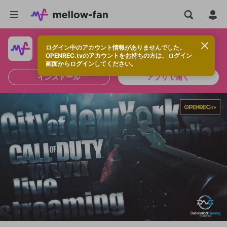
ログイン中のアカウント情報がありませんでした。
快適に視聴するなら、アプリをインストールしよう！
OPENREC.tvのアカウントをお持ちの方は、ログイン
画面からログインしてください。
インストール
アプリで開く
新規登録
OPENREC.tv アカウントは mellow-fan
OPENREC.tvアカウントはmellow-fanア