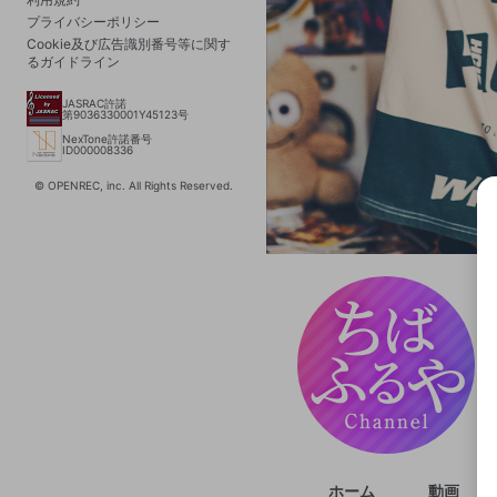
プライバシーポリシー
Cookie及び広告識別番号等に関す
るガイドライン
JASRAC許諾
第9036330001Y45123号
NexTone許諾番号
ID000008336
© OPENREC, inc. All Rights Reserved.
選択
きま
ホーム
動画