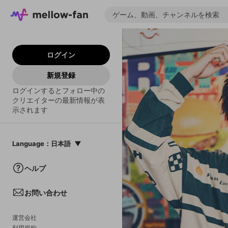
ログイン
新規登録
ログインするとフォロー中の
クリエイターの最新情報が表
示されます
Language
：
日本語
日本語
ヘルプ
English
お問い合わせ
中文(簡体)
한국어
運営会社
利用規約