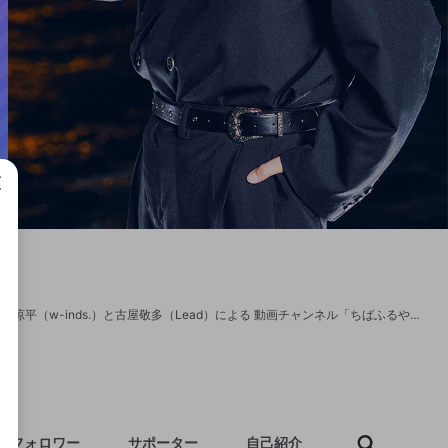
成で
※チャンネルの更新は終了しました。引き続きアーカイブをお楽しみください。 千葉涼平（w-inds.）と古屋敬多（Lead）による 動画チャンネル「ちばふるや」！ 2人が大好きなダンスはもちろんの事、それ以外にも オフィシャルだけどアンオフィシャル（？！）なプライベート感満載の動画コンテンツを発信していきます。 是非、一緒に楽しいチャンネルを作っていきましょう！ ▼会員特典 ・限定生配信/動画の視聴 ・限定コミュニティ(Discord)に参加可能 ▼サブスク登録はこちらから https://www.openrec.tv/subscription/user/CHIBA_FURUYA ▼限定SNS（Discord）参加方法はこちら https://openrecnext.amebaownd.com/posts/11101764 ---- ＜from 千葉涼平＞https://twitter.com/wb_ryo 昔から親交のある敬多と一緒に配信チャンネルを作る事になりました！ 10代の頃からよく一緒にダンスの練習をしたり一緒にダンス舞台の作品に出演したりとグループ外でも交流がありましたがこのチャンネルでは半分プライベート半分仕事と言ったような普段の僕達の日常の姿に近い空気感を皆様にお届けできればなと思っています。 皆様是非宜しくお願い致します！ ＜from 古屋敬多＞https://twitter.com/Keita_Lead この度、念願だった事務所の先輩の千葉さんとチャンネルを作る事になりました！ 良きダンス仲間でもあり尊敬するお兄ちゃんと気ままにやっていきます！ 温かく見守ってもらいながら視聴者のみんなと一緒に作っていく楽しいコンテンツになれば良いなと思っています！ どうぞ「ちばふるや」をよろしくお願いします！
フォロワー
サポーター
自己紹介