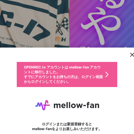
新規登録
OPENREC.tv アカウントは mellow-fan アカウ
OPENREC.tvアカウントはmellow-fanアカウン
パーソナルデータの登録
限定コミュニティ参加方法
ントに移行しました。
トに統合しました。
すでにアカウントをお持ちの方は、ログイン画面
こちらからOPENREC.tvでログイン中のアカウ
からログインしてください。
ント情報を引き継ぐことができます。
動画プレイリストを選択
生年月
固定動画に設定
不適切なユーザーとして報告します
ファンレター
サブスクシェア
OPENREC.tv アカウントは mellow-fan アカウ
@
新規登録
ログイン
か？
年
月
ントに移行しました。
マイページに表示されている動画 (ライブ配信、配信予定、ア
すでにアカウントをお持ちの方は、ログイン画面
ーカイブ、アップロード動画) をページのトップに1つ固定で
ちばふるや
応援している配信者にファンレターを送ることができま
生年月は登録後に変更できません。
認証コードの入力
できるプレイリストがありません。プレイリストは動画の再生画面で作
からログインしてください。
きます。動画タイトル横のメニューより設定することができま
す。好きなデザインを選んでメッセージを書いたり、エ
ログイン
す。
@
CHIBA_FURUYA
ちばふるやのXヘ
ご確認ください
す。
メールアドレスで新規登録
メールアドレスでログイン
問題を選択してください
ールアイテムでデコレーションして、配信者に届けまし
性別
ょう！
メールアドレスにメールを送信しました。30分以内にメ
パスワード再設定
詳しくはこちら
この限定コミュニティは、Discordで提供されています。
入力していただいたメールアドレス
男性
女性
その他
問題を選択してください
※ファンレター機能は有料サービスです。
ール記載の6桁の認証コードを入力してください。
利用規約とプライバシーポリシーが更新されました。
または
または
ポイントが不足しています
フォロー 1,277
に、パスワード再設定用URLを記載
セッションの有効期限が切れたた
サブスク情報
ファンレター
Discordアカウントをお持ちでない方
サービスを利用するには変更後の内容をご確認いただ
わいせつな表現
認証コード
検索履歴をすべて削除しますか？
ブロックリストに追加しますか？
この動画の公開は終了しました
登録したメールアドレスを入力し、送信してください。
お住まいの地域
されたメールを送信しましたのでご
め、ログアウトしました
き、同意していただく必要があります。
X
X
Discordとは？からDiscordにアクセス
mellowポイントの購入に進みますか？
他者を誹謗中傷する表現
0
6
確認ください
ログインまたは新規登録すると
Discordアカウントを作成
キャンセル
mellow-fanをよりお楽しみいただけます。
いいえ
OK
はい
OK
利用規約
を確認しました。
0
500
著作権の侵害
Google
Google
キャプチャ
プレイリスト
ボード
フォロー
プレミアム会員に入会
mellow-fan のメールアドレス（mellow-fan.comドメイン
OK