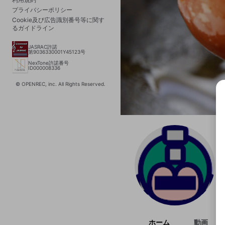
プライバシーポリシー
Cookie及び広告識別番号等に関す
るガイドライン
JASRAC許諾
第9036330001Y45123号
NexTone許諾番号
ID000008336
© OPENREC, inc. All Rights Reserved.
選択
きま
ホーム
動画