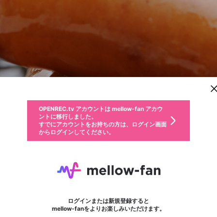
新規登録
OPENREC.tv アカウントは mellow-fan アカウ
OPENREC.tvアカウントはmellow-fanアカウン
パーソナルデータの登録
限定コミュニティ参加方法
ントに移行しました。
トに統合しました。
すでにアカウントをお持ちの方は、ログイン画面
こちらからOPENREC.tvでログイン中のアカウ
からログインしてください。
ント情報を引き継ぐことができます。
動画プレイリストを選択
生年月
固定動画に設定
不適切なユーザーとして報告します
ファンレター
サブスクシェア
OPENREC.tv アカウントは mellow-fan アカウ
@
新規登録
ログイン
か？
年
月
ントに移行しました。
マイページに表示されている動画 (ライブ配信、配信予定、ア
すでにアカウントをお持ちの方は、ログイン画面
ーカイブ、アップロード動画) をページのトップに1つ固定で
別荘哲也テレビジョン
応援している配信者にファンレターを送ることができま
生年月は登録後に変更できません。
認証コードの入力
できるプレイリストがありません。プレイリストは動画の再生画面で作
からログインしてください。
きます。動画タイトル横のメニューより設定することができま
す。好きなデザインを選んでメッセージを書いたり、エ
ログイン
す。
@
BessoTV
別荘哲也テレビジョンのXヘ
ご確認ください
す。
メールアドレスで新規登録
メールアドレスでログイン
問題を選択してください
ールアイテムでデコレーションして、配信者に届けまし
性別
ょう！
こんにちは、別荘哲也です 集合住宅なのでささやき声で活動しているぞ
メールアドレスにメールを送信しました。30分以内にメ
パスワード再設定
詳しくはこちら
この限定コミュニティは、Discordで提供されています。
入力していただいたメールアドレス
男性
女性
その他
問題を選択してください
※ファンレター機能は有料サービスです。
ール記載の6桁の認証コードを入力してください。
利用規約とプライバシーポリシーが更新されました。
または
または
ポイントが不足しています
フォロー 9
に、パスワード再設定用URLを記載
セッションの有効期限が切れたた
ファンレター
Discordアカウントをお持ちでない方
サービスを利用するには変更後の内容をご確認いただ
わいせつな表現
認証コード
検索履歴をすべて削除しますか？
ブロックリストに追加しますか？
この動画の公開は終了しました
登録したメールアドレスを入力し、送信してください。
お住まいの地域
されたメールを送信しましたのでご
め、ログアウトしました
き、同意していただく必要があります。
X
X
Discordとは？からDiscordにアクセス
mellowポイントの購入に進みますか？
他者を誹謗中傷する表現
0
6
確認ください
ログインまたは新規登録すると
Discordアカウントを作成
キャンセル
mellow-fanをよりお楽しみいただけます。
いいえ
OK
はい
OK
利用規約
を確認しました。
0
500
著作権の侵害
Google
Google
キャプチャ
プレイリスト
フォロー
フォロワー
プレミアム会員に入会
mellow-fan のメールアドレス（mellow-fan.comドメイン
OK