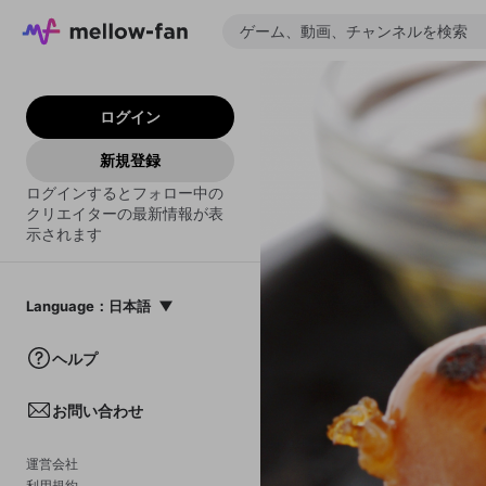
ログイン
新規登録
ログインするとフォロー中の
クリエイターの最新情報が表
示されます
Language
：
日本語
日本語
ヘルプ
English
お問い合わせ
中文(簡体)
한국어
運営会社
利用規約