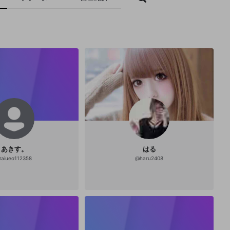
あきす。
はる
@
aiueo112358
@
haru2408