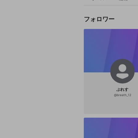
フォロワー
ぶれす
@
breath_12