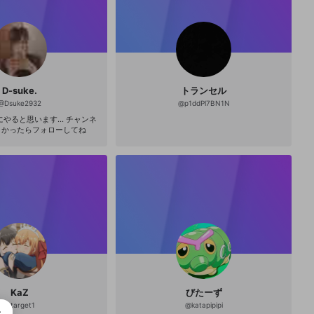
D-suke.
トランセル
@
Dsuke2932
@
p1ddPl7BN1N
にやると思います… チャンネ
erよかったらフォローしてね
KaZ
びたーず
@
target1
@
katapipipi