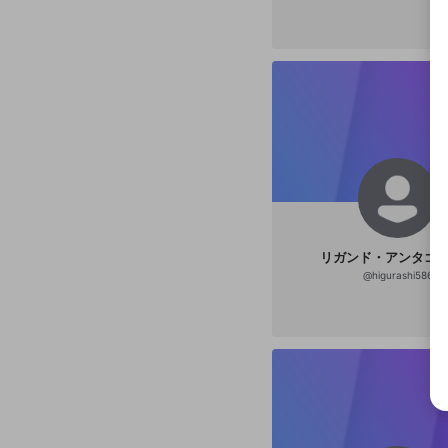
選択
きま
リガンド・アンタゴ
@
higurashi586