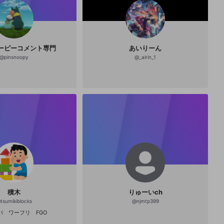
ーピーコメント専門
あいりーん
@
pinsnoopy
@
_airin_1
積木
りゅーいch
@
tsumikiblocks
@
njmtp399
バ ワーフリ FGO