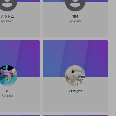
クラトム
184
@
kulatom
@
fiafiafia
u
kz night
@
915355