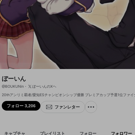
ぼーいん
@
BOUKUNin
ぼーいんのXヘ
20thアンリミ覇者/愛知ESチャンピオンシップ優勝 プレミアカップ予選1位ファイナ
フォロー 3,206
ファンレター
キャプチャ
プレイリスト
フォロー
フォロワー