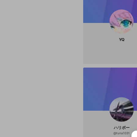
YQ
ハリボー
@
tuna1031