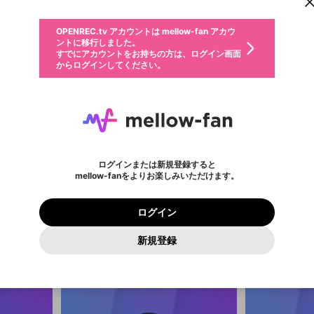
からログインしてください。
ント情報を引き継ぐことができます。
動画プレイリストを選択
生年月
固定動画に設定
不適切なユーザーとして報告します
ファンレター
サブスクシェア
OPENREC.tv アカウントは mellow-fan アカウ
@
新規登録
ログイン
か？
年
月
ントに移行しました。
マイページに表示されている動画 (ライブ配信、配信予定、ア
すでにアカウントをお持ちの方は、ログイン画面
ーカイブ、アップロード動画) をページのトップに1つ固定で
応援している配信者にファンレターを送ることができま
生年月は登録後に変更できません。
認証コードの入力
できるプレイリストがありません。プレイリストは動画の再生画面で作
からログインしてください。
きます。動画タイトル横のメニューより設定することができま
す。好きなデザインを選んでメッセージを書いたり、エ
ログイン
す。
ご確認ください
す。
メールアドレスで新規登録
メールアドレスでログイン
問題を選択してください
ールアイテムでデコレーションして、配信者に届けまし
性別
ょう！
メールアドレスにメールを送信しました。30分以内にメ
パスワード再設定
詳しくはこちら
この限定コミュニティは、Discordで提供されています。
入力していただいたメールアドレス
男性
女性
その他
問題を選択してください
※ファンレター機能は有料サービスです。
ール記載の6桁の認証コードを入力してください。
利用規約とプライバシーポリシーが更新されました。
または
または
ポイントが不足しています
に、パスワード再設定用URLを記載
セッションの有効期限が切れたた
Discordアカウントをお持ちでない方
サービスを利用するには変更後の内容をご確認いただ
わいせつな表現
認証コード
検索履歴をすべて削除しますか？
チームメンバーに追加しますか？
ブロックリストに追加しますか？
この動画の公開は終了しました
登録したメールアドレスを入力し、送信してください。
お住まいの地域
されたメールを送信しましたのでご
め、ログアウトしました
き、同意していただく必要があります。
X
X
Discordとは？からDiscordにアクセス
mellowポイントの購入に進みますか？
他者を誹謗中傷する表現
0
6
確認ください
ログインまたは新規登録すると
Discordアカウントを作成
キャンセル
キャンセル
mellow-fanをよりお楽しみいただけます。
いいえ
OK
はい
はい
OK
利用規約
を確認しました。
0
500
ニスト
kaito
著作権の侵害
Google
Google
プレミアム会員に入会
mellow-fan のメールアドレス（mellow-fan.comドメイン
OK
いいえ
はい
@
emhkrd
利用規約
および
プライバシーポリシー
に同意頂いた上で次にお
この画面からDiscordに参加する
プライバシーポリシー
を確認しました。
及びcs.openrec.co.jpドメイン）が受信拒否設定に含まれて
ログイン
進みください。
OK
プライバシーの侵害
ご登録いただいた情報はサービスの向上を目的として
動画プレイリストがありません
再設定する
いないかご確認ください。
ログイン
Yahoo! JAPAN
Yahoo! JAPAN
使用いたします。
Discordは第三者が提供するコミュニティーサービスで、mellow-
報告された問題については、利用規約に違反しているかどうか
パスワードを忘れた方は
こちら
過激な暴力や自傷行為
確認しました
fanとは関わりがありません。Discordに関してのお問い合わせには
一部サービスをご利用いただくには、生年月の登録が
をスタッフが確認します。
この機能をむやみに使用すること
新規登録
動画プレイリストを選択
お答えすることができません。Discordの仕様変更により、限定コ
アカウントをお持ちですか？
アカウントを作成する
入力
必要です。
は、利用規約違反になります。
Appleでサインアップ
Appleでサインイン
ミュニティ特典の提供が終了する可能性がありますが、その際の補
なりすまし行為
ご登録いただいた情報は公開されません。
償は一切行いません。外部サービスとのID連携に関する同意事項に
動画のプレイリストを一つ選択すると、そのプレイリストの動
同意の上、参加をお願いします。
出会いを誘導する行為
閉じる
画をマイページの上部にリストで表示することができます。
ファンレターを作成
送信
mellow-fanの
mellow-fanの
利用規約
利用規約
・
・
プライバシーポリシー
プライバシーポリシー
・
・
外部サービ
外部サービ
外部サービスとのID連携に関する同意事項
登録
スとのID連携に関する同意事項
スとのID連携に関する同意事項
に同意頂いた上で、次にお進み
に同意頂いた上で、次にお進み
閉じる
ねずみ講やマルチ商法
アカウント作成
動画プレイリストを選択