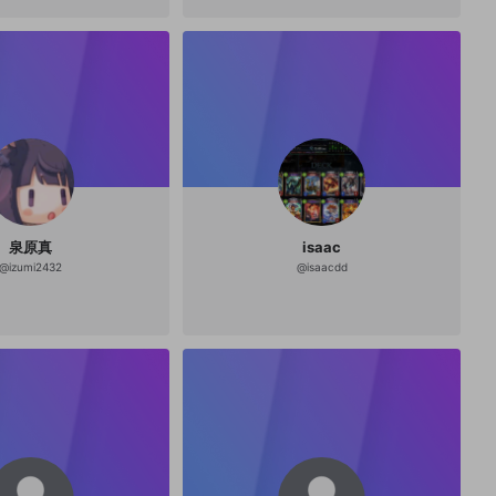
泉原真
isaac
@
izumi2432
@
isaacdd