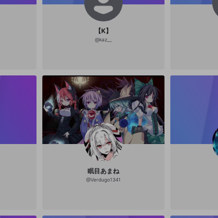
【K】
@
kaz__
眠目あまね
@
Verdugo1341