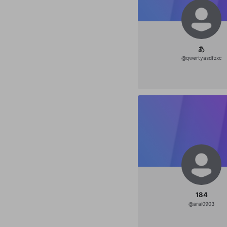
あ
@
qwertyasdfzxc
184
@
arai0903