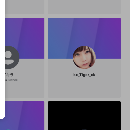
成で
アキラ
kx_Tiger_xk
@
akira-uweeei