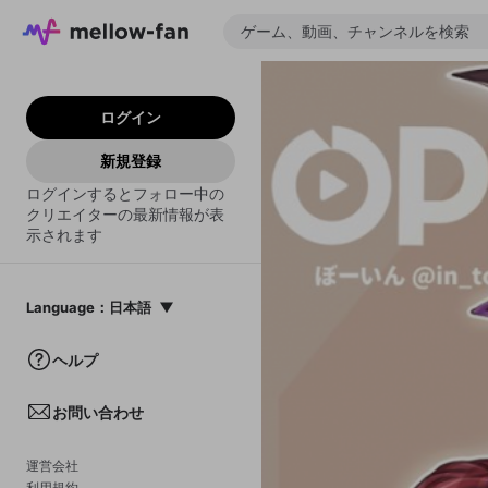
ログイン
新規登録
ログインするとフォロー中の
クリエイターの最新情報が表
示されます
Language
：
日本語
日本語
ヘルプ
English
お問い合わせ
中文(簡体)
한국어
運営会社
利用規約