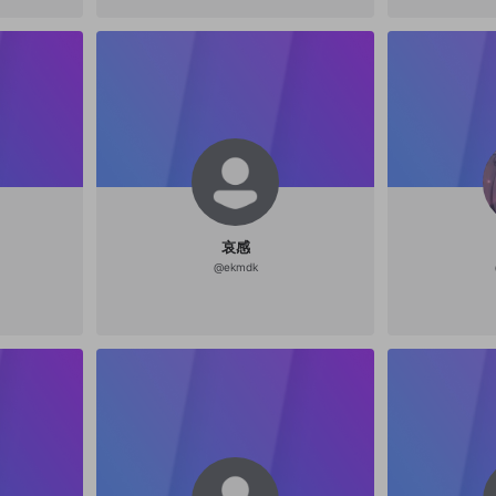
哀感
@
ekmdk