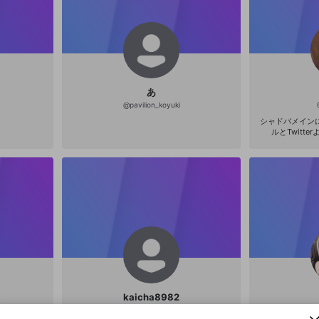
あ
@
pavilion_koyuki
シャドバメイン
ルとTwitt
新規登録
OPENREC.tv アカウントは mellow-fan アカウ
OPENREC.tvアカウントはmellow-fanアカウン
パーソナルデータの登録
kaicha8982
限定コミュニティ参加方法
ントに移行しました。
トに統合しました。
すでにアカウントをお持ちの方は、ログイン画面
こちらからOPENREC.tvでログイン中のアカウ
@
kaicha8982