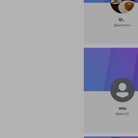
ゆ。
@
pafemaru
miu
@
dery02