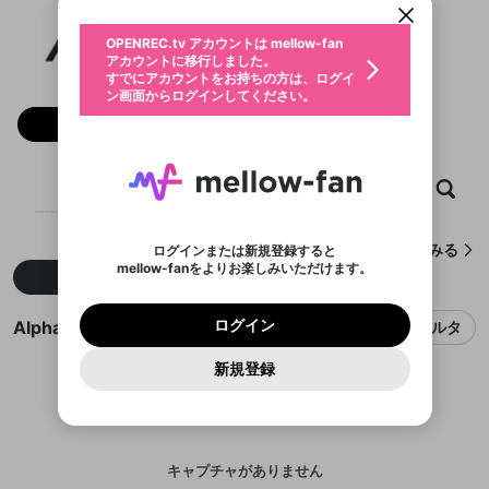
動画プレイリストを選択
生年月
AlphaAzur
固定動画に設定
不適切なユーザーとして報告しま
ファンレター
OPENREC.tv アカウントは mellow-fan
サブスクシェア
@
Alphaaaaaa
AlphaAzurのXヘ
@
新規登録
ログイン
すか？
年
月
アカウントに移行しました。
マイページに表示されている動画 (ライブ配信、配
認証コードの入力
すでにアカウントをお持ちの方は、ログイ
生年月は登録後に変更できません。
信予定、アーカイブ、アップロード動画) をページ
選択できるプレイリストがありません。
応援している配信者にファンレターを送ることがで
ン画面からログインしてください。
ご確認ください
のトップに1つ固定できます。動画タイトル横のメ
ログイン
プレイリストは動画の再生画面で作成で
きます。好きなデザインを選んでメッセージを書い
ニューより設定することができます。
メールアドレスで新規登録
メールアドレスでログイン
問題を選択してください
フォロー 3,328
この限定コミュニティは、Discordで提供されてい
性別
きます。
たり、エールアイテムでデコレーションして、配信
メールアドレスにメールを送信しました。30分以内
パスワード再設定
ます。
者に届けましょう！
にメール記載の6桁の認証コードを入力してくださ
入力していただいたメールアドレ
男性
女性
その他
利用規約とプライバシーポリシーが更新されま
問題を選択してください
詳しくはこちら
※ファンレター機能は有料サービスです。
い。
または
または
ポイントが不足しています
した。 サービスを利用するには変更後の内容を
Discordアカウントをお持ちでない方
スに、パスワード再設定用URLを
セッションの有効期限が切れたた
ホーム
動画
キャプチャ
プレイリスト
登録したメールアドレスを入力し、送信してくださ
わいせつな表現
ブロックリストに追加しますか？
この動画の公開は終了しました
お住まいの地域
ご確認いただき、同意していただく必要があり
認証コード
い。
記載されたメールを送信しました
め、ログアウトしました
Discordとは？からDiscordにアクセス
X
X
ます。
mellowポイントの購入に進みますか？
他者を誹謗中傷する表現
のでご確認ください
0
6
AlphaAzurが作成したキャプチャをみる
ログインまたは新規登録すると
Discordアカウントを作成
mellow-fanをよりお楽しみいただけます。
キャンセル
OK
OK
0
500
著作権の侵害
新着
人気
Google
Google
利用規約
プレミアム会員に入会
を確認しました。
OK
いいえ
はい
mellow-fan のメールアドレス（mellow-fan.comド
この画面からDiscordに参加する
利用規約
および
プライバシーポリシー
に同意頂いた上で
ログイン
プライバシーポリシー
を確認しました。
メイン及びcs.openrec.co.jpドメイン）が受信拒否設
次にお進みください。
OK
プライバシーの侵害
ご登録いただいた情報はサービスの向上を目的
AlphaAzurのキャプチャ
ログイン
フィルタ
再設定する
動画プレイリストがありません
定に含まれていないかご確認ください。
Yahoo! JAPAN
Yahoo! JAPAN
Discordは第三者が提供するコミュニティーサービスで、
として使用いたします。
報告された問題については、利用規約に違反しているか
動画プレイリストを選択
パスワードを忘れた方は
こちら
過激な暴力や自傷行為
mellow-fanとは関わりがありません。Discordに関してのお
一部サービスをご利用いただくには、生年月の
どうかをスタッフが確認します。
この機能をむやみに使
新規登録
確認しました
問い合わせにはお答えすることができません。Discordの仕
アカウントをお持ちですか？
アカウントを作成する
登録が必要です。
用することは、利用規約違反になります。
様変更により、限定コミュニティ特典の提供が終了する可能
入力
なりすまし行為
Appleでサインアップ
Appleでサインイン
動画のプレイリストを一つ選択すると、そのプレイ
ご登録いただいた情報は公開されません。
性がありますが、その際の補償は一切行いません。外部サー
リストの動画をマイページの上部にリストで表示す
ビスとのID連携に関する同意事項に同意の上、参加をお願い
閉じる
ることができます。
出会いを誘導する行為
ファンレターを作成
します。
送信
mellow-fanの
mellow-fanの
利用規約
利用規約
・
・
プライバシーポリシー
プライバシーポリシー
・
・
外部
外部
登録
外部サービスとのID連携に関する同意事項
サービスとのID連携に関する同意事項
サービスとのID連携に関する同意事項
に同意頂いた上
に同意頂いた上
キャプチャがありません
閉じる
ねずみ講やマルチ商法
動画プレイリストを選択
アカウント作成
で、次にお進みください
で、次にお進みください