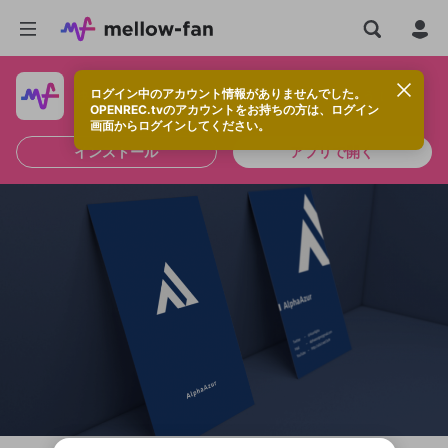
ログイン中のアカウント情報がありませんでした。
快適に視聴するなら、アプリをインストールしよう！
OPENREC.tvのアカウントをお持ちの方は、ログイン
画面からログインしてください。
インストール
アプリで開く
新規登録
OPENREC.tv アカウントは mellow-fan
OPENREC.tvアカウントはmellow-fanア
限定コミュニティ参加方法
パーソナルデータの登録
アカウントに移行しました。
カウントに統合しました。
すでにアカウントをお持ちの方は、ログイ
こちらからOPENREC.tvでログイン中のア
ン画面からログインしてください。
カウント情報を引き継ぐことができます。