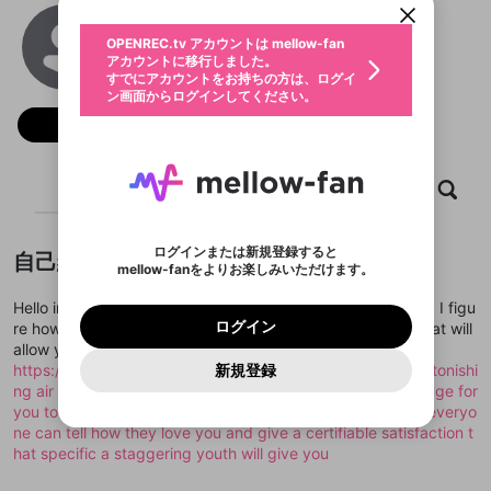
動画プレイリストを選択
生年月
AlessandroDarens
固定動画に設定
不適切なユーザーとして報告しま
ファンレター
OPENREC.tv アカウントは mellow-fan
サブスクシェア
@
AlessandroDarens
@
新規登録
ログイン
すか？
年
月
アカウントに移行しました。
マイページに表示されている動画 (ライブ配信、配
認証コードの入力
すでにアカウントをお持ちの方は、ログイ
生年月は登録後に変更できません。
信予定、アーカイブ、アップロード動画) をページ
選択できるプレイリストがありません。
応援している配信者にファンレターを送ることがで
ン画面からログインしてください。
ご確認ください
のトップに1つ固定できます。動画タイトル横のメ
ログイン
プレイリストは動画の再生画面で作成で
きます。好きなデザインを選んでメッセージを書い
ニューより設定することができます。
メールアドレスで新規登録
メールアドレスでログイン
問題を選択してください
フォロー
この限定コミュニティは、Discordで提供されてい
性別
きます。
たり、エールアイテムでデコレーションして、配信
メールアドレスにメールを送信しました。30分以内
パスワード再設定
ます。
者に届けましょう！
にメール記載の6桁の認証コードを入力してくださ
入力していただいたメールアドレ
男性
女性
その他
利用規約とプライバシーポリシーが更新されま
問題を選択してください
詳しくはこちら
※ファンレター機能は有料サービスです。
い。
または
または
ポイントが不足しています
した。 サービスを利用するには変更後の内容を
Discordアカウントをお持ちでない方
スに、パスワード再設定用URLを
セッションの有効期限が切れたた
ホーム
動画
キャプチャ
プレイリスト
登録したメールアドレスを入力し、送信してくださ
わいせつな表現
ブロックリストに追加しますか？
この動画の公開は終了しました
お住まいの地域
ご確認いただき、同意していただく必要があり
認証コード
い。
記載されたメールを送信しました
め、ログアウトしました
Discordとは？からDiscordにアクセス
X
X
ます。
mellowポイントの購入に進みますか？
他者を誹謗中傷する表現
のでご確認ください
0
6
ログインまたは新規登録すると
自己紹介
Discordアカウントを作成
mellow-fanをよりお楽しみいただけます。
キャンセル
OK
OK
0
500
著作権の侵害
Google
Google
利用規約
プレミアム会員に入会
を確認しました。
OK
いいえ
はい
mellow-fan のメールアドレス（mellow-fan.comド
この画面からDiscordに参加する
利用規約
および
プライバシーポリシー
に同意頂いた上で
ログイン
Hello incomprehensibly worried about all of you watchmen, I figu
プライバシーポリシー
を確認しました。
メイン及びcs.openrec.co.jpドメイン）が受信拒否設
次にお進みください。
OK
プライバシーの侵害
ご登録いただいた情報はサービスの向上を目的
ログイン
re how you can get yourself another superb relationship that will
再設定する
動画プレイリストがありません
定に含まれていないかご確認ください。
Yahoo! JAPAN
Yahoo! JAPAN
Discordは第三者が提供するコミュニティーサービスで、
として使用いたします。
報告された問題については、利用規約に違反しているか
allow you to
動画プレイリストを選択
パスワードを忘れた方は
こちら
過激な暴力や自傷行為
mellow-fanとは関わりがありません。Discordに関してのお
一部サービスをご利用いただくには、生年月の
どうかをスタッフが確認します。
この機能をむやみに使
https://adultchatdatingsites.com/ have an astoundingly astonishi
新規登録
確認しました
問い合わせにはお答えすることができません。Discordの仕
アカウントをお持ちですか？
アカウントを作成する
登録が必要です。
用することは、利用規約違反になります。
ng air as far back as you can design. I feel that it will be huge for
様変更により、限定コミュニティ特典の提供が終了する可能
入力
なりすまし行為
Appleでサインアップ
Appleでサインイン
動画のプレイリストを一つ選択すると、そのプレイ
ご登録いただいた情報は公開されません。
性がありますが、その際の補償は一切行いません。外部サー
you to find a young adult basically on a dating site where everyo
リストの動画をマイページの上部にリストで表示す
ビスとのID連携に関する同意事項に同意の上、参加をお願い
閉じる
ne can tell how they love you and give a certifiable satisfaction t
ることができます。
出会いを誘導する行為
ファンレターを作成
します。
送信
hat specific a staggering youth will give you
mellow-fanの
mellow-fanの
利用規約
利用規約
・
・
プライバシーポリシー
プライバシーポリシー
・
・
外部
外部
登録
外部サービスとのID連携に関する同意事項
サービスとのID連携に関する同意事項
サービスとのID連携に関する同意事項
に同意頂いた上
に同意頂いた上
閉じる
ねずみ講やマルチ商法
動画プレイリストを選択
アカウント作成
で、次にお進みください
で、次にお進みください