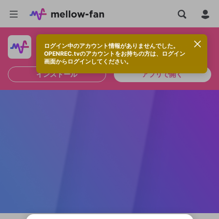
ログイン中のアカウント情報がありませんでした。
快適に視聴するなら、アプリをインストールしよう！
OPENREC.tvのアカウントをお持ちの方は、ログイン
画面からログインしてください。
インストール
アプリで開く
新規登録
OPENREC.tv アカウントは mellow-fan
OPENREC.tvアカウントはmellow-fanア
限定コミュニティ参加方法
パーソナルデータの登録
アカウントに移行しました。
カウントに統合しました。
すでにアカウントをお持ちの方は、ログイ
こちらからOPENREC.tvでログイン中のア
ン画面からログインしてください。
カウント情報を引き継ぐことができます。