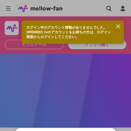
ログイン中のアカウント情報がありませんでした。
快適に視聴するなら、アプリをインストールしよう！
OPENREC.tvのアカウントをお持ちの方は、ログイン
画面からログインしてください。
インストール
アプリで開く
新規登録
OPENREC.tv アカウントは mellow-fan
OPENREC.tvアカウントはmellow-fanア
限定コミュニティ参加方法
パーソナルデータの登録
アカウントに移行しました。
カウントに統合しました。
すでにアカウントをお持ちの方は、ログイ
こちらからOPENREC.tvでログイン中のア
ン画面からログインしてください。
カウント情報を引き継ぐことができます。