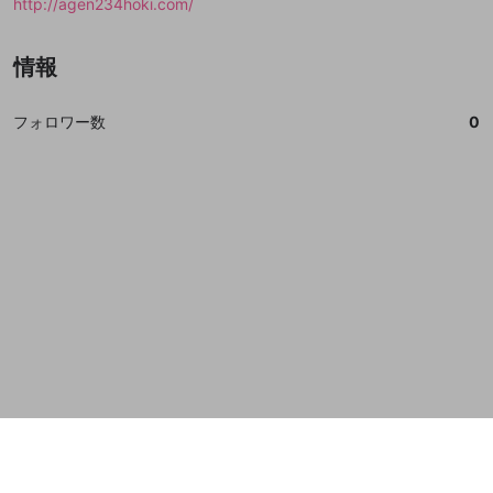
http://agen234hoki.com/
誤解を招く配信設定
あとで登録
Discordとは？
Discordに参加する
mellow-fanからのお得な情報をメールで受
ゲームの録画禁止区域の配信
情報
け取る
改造版・海賊版ソフトの配信
フォロワー数
0
政治的・宗教的・人種的な内容
その他の問題