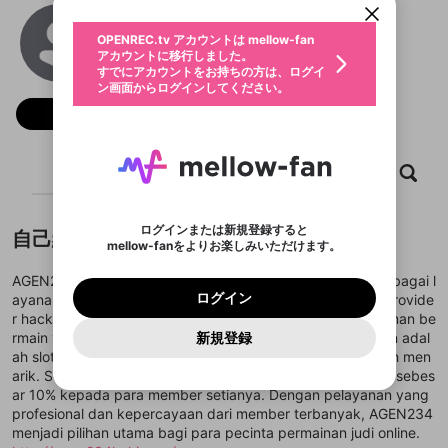
動画プレイリストを選択
生年月
Agen234
固定動画に設定
不適切なユーザーとして報告しま
ファンレター
OPENREC.tv アカウントは mellow-fan
サブスクシェア
@
Agen234
@
新規登録
ログイン
すか？
年
月
アカウントに移行しました。
マイページに表示されている動画 (ライブ配信、配
認証コードの入力
すでにアカウントをお持ちの方は、ログイ
生年月は登録後に変更できません。
信予定、アーカイブ、アップロード動画) をページ
選択できるプレイリストがありません。
応援している配信者にファンレターを送ることがで
ン画面からログインしてください。
ご確認ください
のトップに1つ固定できます。動画タイトル横のメ
ログイン
プレイリストは動画の再生画面で作成で
きます。好きなデザインを選んでメッセージを書い
ニューより設定することができます。
メールアドレスで新規登録
メールアドレスでログイン
問題を選択してください
フォロー
この限定コミュニティは、Discordで提供されてい
性別
きます。
たり、エールアイテムでデコレーションして、配信
メールアドレスにメールを送信しました。30分以内
パスワード再設定
ます。
者に届けましょう！
にメール記載の6桁の認証コードを入力してくださ
入力していただいたメールアドレ
男性
女性
その他
利用規約とプライバシーポリシーが更新されま
問題を選択してください
詳しくはこちら
※ファンレター機能は有料サービスです。
い。
または
または
ポイントが不足しています
した。 サービスを利用するには変更後の内容を
Discordアカウントをお持ちでない方
スに、パスワード再設定用URLを
セッションの有効期限が切れたた
ホーム
動画
キャプチャ
プレイリスト
登録したメールアドレスを入力し、送信してくださ
わいせつな表現
ブロックリストに追加しますか？
この動画の公開は終了しました
お住まいの地域
ご確認いただき、同意していただく必要があり
認証コード
い。
記載されたメールを送信しました
め、ログアウトしました
Discordとは？からDiscordにアクセス
X
X
ます。
mellowポイントの購入に進みますか？
他者を誹謗中傷する表現
のでご確認ください
0
6
ログインまたは新規登録すると
自己紹介
Discordアカウントを作成
mellow-fanをよりお楽しみいただけます。
キャンセル
OK
OK
0
500
著作権の侵害
Google
Google
利用規約
プレミアム会員に入会
を確認しました。
OK
いいえ
はい
mellow-fan のメールアドレス（mellow-fan.comド
この画面からDiscordに参加する
利用規約
および
プライバシーポリシー
に同意頂いた上で
ログイン
AGEN234 adalah agen terpercaya yang menyediakan berbagai l
プライバシーポリシー
を確認しました。
メイン及びcs.openrec.co.jpドメイン）が受信拒否設
次にお進みください。
OK
プライバシーの侵害
ご登録いただいた情報はサービスの向上を目的
ログイン
ayanan terbaik bagi para pemain. Dengan menyediakan provide
再設定する
動画プレイリストがありません
定に含まれていないかご確認ください。
Yahoo! JAPAN
Yahoo! JAPAN
Discordは第三者が提供するコミュニティーサービスで、
として使用いたします。
報告された問題については、利用規約に違反しているか
r hacksaw yang terkenal, AGEN234 memberikan pengalaman be
動画プレイリストを選択
パスワードを忘れた方は
こちら
過激な暴力や自傷行為
mellow-fanとは関わりがありません。Discordに関してのお
一部サービスをご利用いただくには、生年月の
どうかをスタッフが確認します。
この機能をむやみに使
rmain yang tak terlupakan. Salah satu permainan unggulan adal
新規登録
確認しました
問い合わせにはお答えすることができません。Discordの仕
アカウントをお持ちですか？
アカウントを作成する
登録が必要です。
用することは、利用規約違反になります。
ah slot xmas drop, yang menawarkan keseruan dan hadiah men
様変更により、限定コミュニティ特典の提供が終了する可能
入力
なりすまし行為
Appleでサインアップ
Appleでサインイン
動画のプレイリストを一つ選択すると、そのプレイ
ご登録いただいた情報は公開されません。
性がありますが、その際の補償は一切行いません。外部サー
arik. Selain itu, AGEN234 juga memberikan bonus E-wallet sebes
リストの動画をマイページの上部にリストで表示す
ビスとのID連携に関する同意事項に同意の上、参加をお願い
閉じる
ar 10% kepada para member setianya. Dengan pelayanan yang
ることができます。
出会いを誘導する行為
ファンレターを作成
します。
送信
profesional dan kepercayaan dari member terbanyak, AGEN234
mellow-fanの
mellow-fanの
利用規約
利用規約
・
・
プライバシーポリシー
プライバシーポリシー
・
・
外部
外部
登録
外部サービスとのID連携に関する同意事項
サービスとのID連携に関する同意事項
サービスとのID連携に関する同意事項
に同意頂いた上
に同意頂いた上
menjadi pilihan utama bagi para pecinta permainan judi online.
閉じる
ねずみ講やマルチ商法
動画プレイリストを選択
アカウント作成
で、次にお進みください
で、次にお進みください