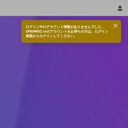
ログイン中のアカウント情報がありませんでした。
OPENREC.tvのアカウントをお持ちの方は、ログイン
画面からログインしてください。