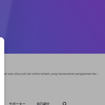
成で
AsiaSloto Judi Slot Promosi Bonus Syarat Mudah di Indonesia AsiaSloto adalah salah satu situs judi slot online terbaik yang menawarkan pengalaman bermain yang responsif dan menghibur. Selain itu, AsiaSloto juga menawarkan akses bocoran live RTP slot online real-time. Fitur ini memungkinkan pemain untuk melihat informasi mengenai Return to Player (RTP) secara langsung, sehingga mereka dapat membuat keputusan bermain yang lebih cerdas. Untuk mendapatkan link alternatif AsiaSloto, pemain dapat dengan mudah mencarinya melalui search engine Google. AsiaSloto juga menawarkan berbagai bonus menarik, seperti BONUS DEPOSIT FREEBET hingga 100K, Promo Extra Bonus 200%, BONUS NEW MEMBER ALL SLOT 20%, dan banyak lagi. Bonus tambahan seperti Komisi Referral hingga 0,3% dan Bonus Progressive Jackpot yang mencapai puluhan milyar Rupiah juga menjadi daya tarik tersendiri bagi para pemain. http://asiasloto.vip/
サポーター
自己紹介