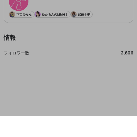
誤解を招く配信設定
あとで登録
Discordとは？
Discordに参加する
mellow-fanからのお得な情報をメールで受
下口ひなな
ゆかるんのMMH！
武藤十夢
ゲームの録画禁止区域の配信
け取る
改造版・海賊版ソフトの配信
情報
政治的・宗教的・人種的な内容
その他の問題
フォロワー数
2,606