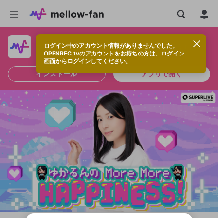
ログイン中のアカウント情報がありませんでした。
快適に視聴するなら、アプリをインストールしよう！
OPENREC.tvのアカウントをお持ちの方は、ログイン
画面からログインしてください。
インストール
アプリで開く
新規登録
OPENREC.tv アカウントは mellow-fan
OPENREC.tvアカウントはmellow-fanア
限定コミュニティ参加方法
パーソナルデータの登録
アカウントに移行しました。
カウントに統合しました。
すでにアカウントをお持ちの方は、ログイ
こちらからOPENREC.tvでログイン中のア
ン画面からログインしてください。
カウント情報を引き継ぐことができます。