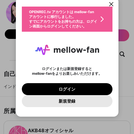
動画プレイリストを選択
生年月
ゆかるんのMMH！
固定動画に設定
不適切なユーザーとして報告しま
ファンレター
OPENREC.tv アカウントは mellow-fan
サブスクシェア
@
AKB48_yukari_0828
@
新規登録
ログイン
すか？
年
月
アカウントに移行しました。
マイページに表示されている動画 (ライブ配信、配
認証コードの入力
すでにアカウントをお持ちの方は、ログイ
AKB48オフィシャル
生年月は登録後に変更できません。
信予定、アーカイブ、アップロード動画) をページ
選択できるプレイリストがありません。
応援している配信者にファンレターを送ることがで
ン画面からログインしてください。
ご確認ください
のトップに1つ固定できます。動画タイトル横のメ
ログイン
プレイリストは動画の再生画面で作成で
きます。好きなデザインを選んでメッセージを書い
ニューより設定することができます。
メールアドレスで新規登録
メールアドレスでログイン
問題を選択してください
フォロー 2,606
この限定コミュニティは、Discordで提供されてい
性別
サブスク情報
きます。
たり、エールアイテムでデコレーションして、配信
メールアドレスにメールを送信しました。30分以内
パスワード再設定
ます。
者に届けましょう！
にメール記載の6桁の認証コードを入力してくださ
入力していただいたメールアドレ
男性
女性
その他
利用規約とプライバシーポリシーが更新されま
問題を選択してください
詳しくはこちら
※ファンレター機能は有料サービスです。
い。
または
または
ポイントが不足しています
した。 サービスを利用するには変更後の内容を
Discordアカウントをお持ちでない方
スに、パスワード再設定用URLを
セッションの有効期限が切れたた
登録したメールアドレスを入力し、送信してくださ
ホーム
動画
キャプチャ
プレイリスト
わいせつな表現
ブロックリストに追加しますか？
この動画の公開は終了しました
お住まいの地域
ご確認いただき、同意していただく必要があり
認証コード
い。
記載されたメールを送信しました
め、ログアウトしました
Discordとは？からDiscordにアクセス
X
X
ます。
mellowポイントの購入に進みますか？
他者を誹謗中傷する表現
のでご確認ください
0
6
ログインまたは新規登録すると
Discordアカウントを作成
自己紹介
mellow-fanをよりお楽しみいただけます。
キャンセル
OK
OK
0
500
著作権の侵害
Google
Google
利用規約
プレミアム会員に入会
を確認しました。
OK
いいえ
はい
mellow-fan のメールアドレス（mellow-fan.comド
この画面からDiscordに参加する
利用規約
および
プライバシーポリシー
に同意頂いた上で
ログイン
プライバシーポリシー
を確認しました。
メイン及びcs.openrec.co.jpドメイン）が受信拒否設
インドア派のソルジャー
次にお進みください。
OK
プライバシーの侵害
ご登録いただいた情報はサービスの向上を目的
ログイン
再設定する
動画プレイリストがありません
定に含まれていないかご確認ください。
Yahoo! JAPAN
Yahoo! JAPAN
Discordは第三者が提供するコミュニティーサービスで、
として使用いたします。
報告された問題については、利用規約に違反しているか
動画プレイリストを選択
パスワードを忘れた方は
こちら
過激な暴力や自傷行為
mellow-fanとは関わりがありません。Discordに関してのお
一部サービスをご利用いただくには、生年月の
どうかをスタッフが確認します。
この機能をむやみに使
新規登録
確認しました
問い合わせにはお答えすることができません。Discordの仕
アカウントをお持ちですか？
アカウントを作成する
登録が必要です。
用することは、利用規約違反になります。
様変更により、限定コミュニティ特典の提供が終了する可能
入力
なりすまし行為
Appleでサインアップ
Appleでサインイン
動画のプレイリストを一つ選択すると、そのプレイ
所属チーム
ご登録いただいた情報は公開されません。
性がありますが、その際の補償は一切行いません。外部サー
リストの動画をマイページの上部にリストで表示す
ビスとのID連携に関する同意事項に同意の上、参加をお願い
閉じる
ることができます。
出会いを誘導する行為
ファンレターを作成
します。
送信
mellow-fanの
mellow-fanの
利用規約
利用規約
・
・
プライバシーポリシー
プライバシーポリシー
・
・
外部
外部
登録
外部サービスとのID連携に関する同意事項
サービスとのID連携に関する同意事項
サービスとのID連携に関する同意事項
に同意頂いた上
に同意頂いた上
閉じる
ねずみ講やマルチ商法
動画プレイリストを選択
AKB48オフィシャル
アカウント作成
で、次にお進みください
で、次にお進みください