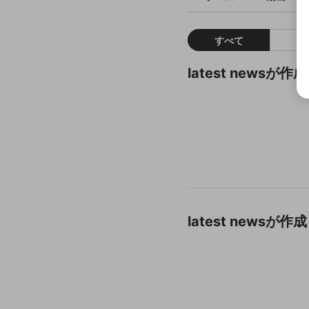
すべて
latest news
latest new