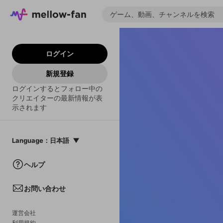
ログイン
新規登録
ログインするとフォロー中の
クリエイターの最新情報が表
示されます
Language
：
日本語
日本語
ヘルプ
English
お問い合わせ
中文(簡体)
한국어
運営会社
利用規約