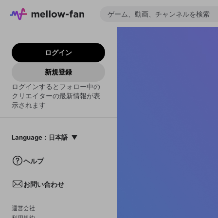
ログイン
新規登録
ログインするとフォロー中の
クリエイターの最新情報が表
示されます
Language
：
日本語
日本語
ヘルプ
English
お問い合わせ
中文(簡体)
한국어
運営会社
利用規約