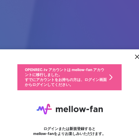
新規登録
OPENREC.tv アカウントは mellow-fan アカウ
OPENREC.tvアカウントはmellow-fanアカウン
パーソナルデータの登録
限定コミュニティ参加方法
ントに移行しました。
トに統合しました。
すでにアカウントをお持ちの方は、ログイン画面
こちらからOPENREC.tvでログイン中のアカウ
からログインしてください。
ント情報を引き継ぐことができます。
動画プレイリストを選択
生年月
固定動画に設定
不適切なユーザーとして報告します
ファンレター
サブスクシェア
OPENREC.tv アカウントは mellow-fan アカウ
@
新規登録
ログイン
か？
年
月
ントに移行しました。
マイページに表示されている動画 (ライブ配信、配信予定、ア
すでにアカウントをお持ちの方は、ログイン画面
ーカイブ、アップロード動画) をページのトップに1つ固定で
ovo99 sports
応援している配信者にファンレターを送ることができま
生年月は登録後に変更できません。
認証コードの入力
できるプレイリストがありません。プレイリストは動画の再生画面で作
からログインしてください。
きます。動画タイトル横のメニューより設定することができま
す。好きなデザインを選んでメッセージを書いたり、エ
ログイン
す。
ご確認ください
す。
メールアドレスで新規登録
メールアドレスでログイン
問題を選択してください
ールアイテムでデコレーションして、配信者に届けまし
性別
ょう！
メールアドレスにメールを送信しました。30分以内にメ
パスワード再設定
詳しくはこちら
この限定コミュニティは、Discordで提供されています。
入力していただいたメールアドレス
男性
女性
その他
問題を選択してください
※ファンレター機能は有料サービスです。
ール記載の6桁の認証コードを入力してください。
フォロー
利用規約とプライバシーポリシーが更新されました。
または
または
ポイントが不足しています
に、パスワード再設定用URLを記載
セッションの有効期限が切れたた
Discordアカウントをお持ちでない方
サービスを利用するには変更後の内容をご確認いただ
わいせつな表現
認証コード
検索履歴をすべて削除しますか？
ブロックリストに追加しますか？
この動画の公開は終了しました
登録したメールアドレスを入力し、送信してください。
お住まいの地域
されたメールを送信しましたのでご
め、ログアウトしました
き、同意していただく必要があります。
X
X
Discordとは？からDiscordにアクセス
mellowポイントの購入に進みますか？
他者を誹謗中傷する表現
0
6
確認ください
ログインまたは新規登録すると
Discordアカウントを作成
キャンセル
mellow-fanをよりお楽しみいただけます。
いいえ
OK
はい
OK
利用規約
を確認しました。
0
500
著作権の侵害
Google
Google
キャプチャ
プレイリスト
フォロー
フォロワー
プレミアム会員に入会
mellow-fan のメールアドレス（mellow-fan.comドメイン
OK