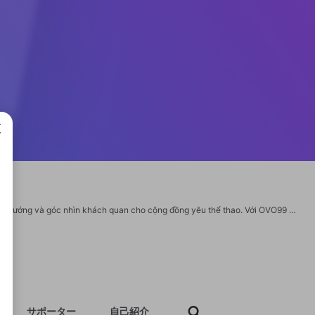
成で
OVO99 SPORTS là nền tảng tin tức và phân tích thể thao, nơi tổng hợp dữ liệu, xu hướng và góc nhìn khách quan cho cộng đồng yêu thể thao. Với OVO99 SPORTS, bạn theo dõi diễn biến, chỉ số và thông tin quan trọng một cách rõ ràng. Website chính thức: https://ovo99sports.com/ Email: contact@ovo99sports.com Hotline: 0974568291 Địa chỉ: 18/3 Nguyễn Chí Thanh, Phường Thạch Thang, Quận Hải Châu, Thành phố Đà Nẵng, Việt Nam #ovo99sports #ovo99 #sportnews #thethaotructuyen #ovo99_chinhthuc https://www.youtube.com/@ovo99sportscom https://www.pinterest.com/ovo99sportscom/ https://www.twitch.tv/ovo99sportscom/about https://heylink.me/ovo99sportscom/ https://gravatar.com/ovo99sportscom https://bit.ly/3MmEh6H https://substance3d.adobe.com/community-assets/profile/org.adobe.user:A601232D698B30900A495FB8@AdobeID https://b.hatena.ne.jp/ovo99sportscom/bookmark https://issuu.com/ovo99sportscom https://easymeals.qodeinteractive.com/forums/users/ovo99sportscom/ https://tawk.to/ovo99sportsc
サポーター
自己紹介