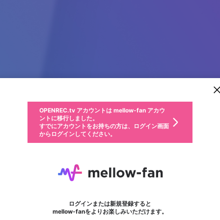
新規登録
OPENREC.tv アカウントは mellow-fan アカウ
OPENREC.tvアカウントはmellow-fanアカウン
パーソナルデータの登録
限定コミュニティ参加方法
ントに移行しました。
トに統合しました。
すでにアカウントをお持ちの方は、ログイン画面
こちらからOPENREC.tvでログイン中のアカウ
からログインしてください。
ント情報を引き継ぐことができます。
動画プレイリストを選択
生年月
固定動画に設定
不適切なユーザーとして報告します
ファンレター
サブスクシェア
OPENREC.tv アカウントは mellow-fan アカウ
@
新規登録
ログイン
か？
年
月
ントに移行しました。
マイページに表示されている動画 (ライブ配信、配信予定、ア
すでにアカウントをお持ちの方は、ログイン画面
ーカイブ、アップロード動画) をページのトップに1つ固定で
Oking TRANG WEB CHÍN
応援している配信者にファンレターを送ることができま
生年月は登録後に変更できません。
認証コードの入力
できるプレイリストがありません。プレイリストは動画の再生画面で作
からログインしてください。
きます。動画タイトル横のメニューより設定することができま
す。好きなデザインを選んでメッセージを書いたり、エ
ログイン
す。
ご確認ください
す。
メールアドレスで新規登録
メールアドレスでログイン
問題を選択してください
ールアイテムでデコレーションして、配信者に届けまし
性別
ょう！
メールアドレスにメールを送信しました。30分以内にメ
パスワード再設定
詳しくはこちら
この限定コミュニティは、Discordで提供されています。
入力していただいたメールアドレス
男性
女性
その他
問題を選択してください
※ファンレター機能は有料サービスです。
ール記載の6桁の認証コードを入力してください。
フォロー
利用規約とプライバシーポリシーが更新されました。
または
または
ポイントが不足しています
に、パスワード再設定用URLを記載
セッションの有効期限が切れたた
Discordアカウントをお持ちでない方
サービスを利用するには変更後の内容をご確認いただ
わいせつな表現
認証コード
検索履歴をすべて削除しますか？
ブロックリストに追加しますか？
この動画の公開は終了しました
登録したメールアドレスを入力し、送信してください。
お住まいの地域
されたメールを送信しましたのでご
め、ログアウトしました
き、同意していただく必要があります。
X
X
Discordとは？からDiscordにアクセス
mellowポイントの購入に進みますか？
他者を誹謗中傷する表現
0
6
確認ください
ログインまたは新規登録すると
Discordアカウントを作成
キャンセル
mellow-fanをよりお楽しみいただけます。
いいえ
OK
はい
OK
利用規約
を確認しました。
0
500
著作権の侵害
Google
Google
キャプチャ
プレイリスト
フォロー
フォロワー
プレミアム会員に入会
mellow-fan のメールアドレス（mellow-fan.comドメイン
OK