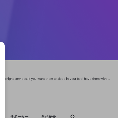
成で
Our independent escorts in Islamabad are hot, attractive, and passionate about overnight services. If you want them to sleep in your bed, have them with grace. They are worth your time. We assure you that they will give you better performance than what you are getting now. Clients rate Islamabad escorts service as the best. Girls are also very pleasant https://islamabadtiktokstars.com/
サポーター
自己紹介