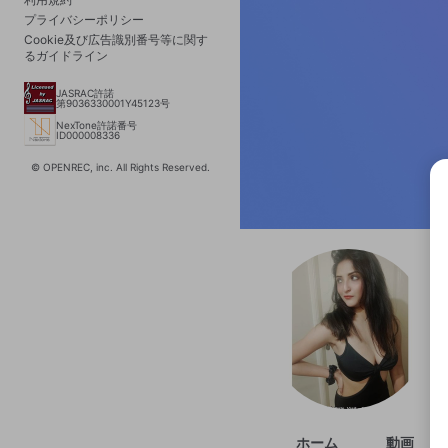
プライバシーポリシー
Cookie及び広告識別番号等に関す
るガイドライン
JASRAC許諾
第9036330001Y45123号
NexTone許諾番号
ID000008336
© OPENREC, inc. All Rights Reserved.
選択
きま
ホーム
動画