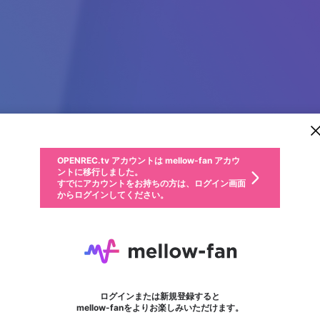
新規登録
OPENREC.tv アカウントは mellow-fan アカウ
OPENREC.tvアカウントはmellow-fanアカウン
パーソナルデータの登録
限定コミュニティ参加方法
ントに移行しました。
トに統合しました。
すでにアカウントをお持ちの方は、ログイン画面
こちらからOPENREC.tvでログイン中のアカウ
からログインしてください。
ント情報を引き継ぐことができます。
動画プレイリストを選択
生年月
固定動画に設定
不適切なユーザーとして報告します
ファンレター
サブスクシェア
OPENREC.tv アカウントは mellow-fan アカウ
@
新規登録
ログイン
か？
年
月
ントに移行しました。
マイページに表示されている動画 (ライブ配信、配信予定、ア
すでにアカウントをお持ちの方は、ログイン画面
ーカイブ、アップロード動画) をページのトップに1つ固定で
IslamabadTikTokStars
応援している配信者にファンレターを送ることができま
生年月は登録後に変更できません。
認証コードの入力
できるプレイリストがありません。プレイリストは動画の再生画面で作
からログインしてください。
きます。動画タイトル横のメニューより設定することができま
す。好きなデザインを選んでメッセージを書いたり、エ
ログイン
す。
ご確認ください
す。
メールアドレスで新規登録
メールアドレスでログイン
問題を選択してください
ールアイテムでデコレーションして、配信者に届けまし
性別
ょう！
メールアドレスにメールを送信しました。30分以内にメ
パスワード再設定
詳しくはこちら
この限定コミュニティは、Discordで提供されています。
入力していただいたメールアドレス
男性
女性
その他
問題を選択してください
※ファンレター機能は有料サービスです。
ール記載の6桁の認証コードを入力してください。
フォロー
利用規約とプライバシーポリシーが更新されました。
または
または
ポイントが不足しています
に、パスワード再設定用URLを記載
セッションの有効期限が切れたた
Discordアカウントをお持ちでない方
サービスを利用するには変更後の内容をご確認いただ
わいせつな表現
認証コード
検索履歴をすべて削除しますか？
チームメンバーに追加しますか？
ブロックリストに追加しますか？
この動画の公開は終了しました
登録したメールアドレスを入力し、送信してください。
お住まいの地域
されたメールを送信しましたのでご
め、ログアウトしました
き、同意していただく必要があります。
X
X
Discordとは？からDiscordにアクセス
mellowポイントの購入に進みますか？
他者を誹謗中傷する表現
0
6
確認ください
ログインまたは新規登録すると
Discordアカウントを作成
キャンセル
キャンセル
mellow-fanをよりお楽しみいただけます。
いいえ
OK
はい
はい
OK
利用規約
を確認しました。
0
500
著作権の侵害
Google
Google
キャプチャ
プレイリスト
フォロー
フォロワー
プレミアム会員に入会
mellow-fan のメールアドレス（mellow-fan.comドメイン
OK