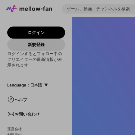
ログイン
新規登録
ログインするとフォロー中の
クリエイターの最新情報が表
示されます
Language
：
日本語
日本語
ヘルプ
English
お問い合わせ
中文(簡体)
한국어
運営会社
利用規約