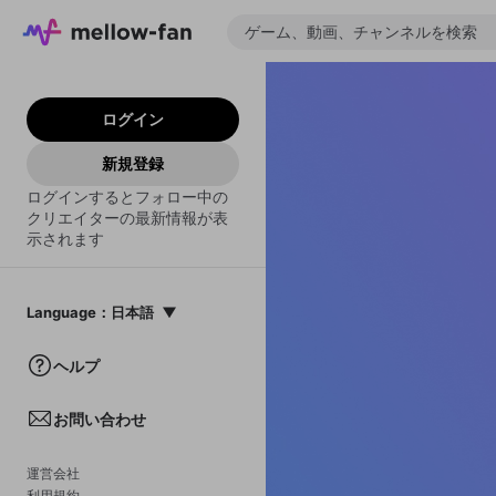
ログイン
新規登録
ログインするとフォロー中の
クリエイターの最新情報が表
示されます
Language
：
日本語
日本語
ヘルプ
English
お問い合わせ
中文(簡体)
한국어
運営会社
利用規約