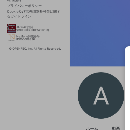
プライバシーポリシー
Cookie及び広告識別番号等に関す
るガイドライン
JASRAC許諾
第9036330001Y45123号
NexTone許諾番号
ID000008336
© OPENREC, inc. All Rights Reserved.
選択
きま
ホーム
動画