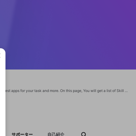
成で
Explore some of the best Online Learning Apps and use our search box to find the best apps for your task and more. On this page, You will get a list of Skill Learning Apps, Language Learning Apps, Music Learning Apps, Coding Bootcamps, AI Tools, and EDU Tools. https://alllearningapps.com/
サポーター
自己紹介