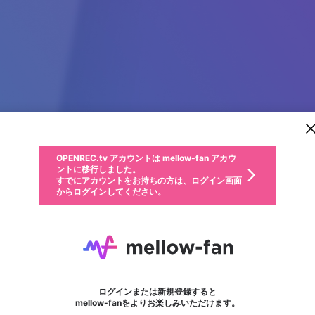
新規登録
OPENREC.tv アカウントは mellow-fan アカウ
OPENREC.tvアカウントはmellow-fanアカウン
パーソナルデータの登録
限定コミュニティ参加方法
ントに移行しました。
トに統合しました。
すでにアカウントをお持ちの方は、ログイン画面
こちらからOPENREC.tvでログイン中のアカウ
からログインしてください。
ント情報を引き継ぐことができます。
動画プレイリストを選択
生年月
固定動画に設定
不適切なユーザーとして報告します
ファンレター
サブスクシェア
OPENREC.tv アカウントは mellow-fan アカウ
@
新規登録
ログイン
か？
年
月
ントに移行しました。
マイページに表示されている動画 (ライブ配信、配信予定、ア
すでにアカウントをお持ちの方は、ログイン画面
ーカイブ、アップロード動画) をページのトップに1つ固定で
Allearn Ingapps
応援している配信者にファンレターを送ることができま
生年月は登録後に変更できません。
認証コードの入力
できるプレイリストがありません。プレイリストは動画の再生画面で作
からログインしてください。
きます。動画タイトル横のメニューより設定することができま
す。好きなデザインを選んでメッセージを書いたり、エ
ログイン
す。
ご確認ください
す。
メールアドレスで新規登録
メールアドレスでログイン
問題を選択してください
ールアイテムでデコレーションして、配信者に届けまし
性別
ょう！
メールアドレスにメールを送信しました。30分以内にメ
パスワード再設定
詳しくはこちら
この限定コミュニティは、Discordで提供されています。
入力していただいたメールアドレス
男性
女性
その他
問題を選択してください
※ファンレター機能は有料サービスです。
ール記載の6桁の認証コードを入力してください。
フォロー
利用規約とプライバシーポリシーが更新されました。
または
または
ポイントが不足しています
に、パスワード再設定用URLを記載
セッションの有効期限が切れたた
Discordアカウントをお持ちでない方
サービスを利用するには変更後の内容をご確認いただ
わいせつな表現
認証コード
検索履歴をすべて削除しますか？
ブロックリストに追加しますか？
この動画の公開は終了しました
登録したメールアドレスを入力し、送信してください。
お住まいの地域
されたメールを送信しましたのでご
め、ログアウトしました
き、同意していただく必要があります。
X
X
Discordとは？からDiscordにアクセス
mellowポイントの購入に進みますか？
他者を誹謗中傷する表現
0
6
確認ください
ログインまたは新規登録すると
Discordアカウントを作成
キャンセル
mellow-fanをよりお楽しみいただけます。
いいえ
OK
はい
OK
利用規約
を確認しました。
0
500
著作権の侵害
Google
Google
キャプチャ
プレイリスト
フォロー
フォロワー
プレミアム会員に入会
mellow-fan のメールアドレス（mellow-fan.comドメイン
OK