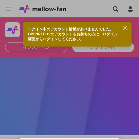
ログイン中のアカウント情報がありませんでした。
快適に視聴するなら、アプリをインストールしよう！
OPENREC.tvのアカウントをお持ちの方は、ログイン
画面からログインしてください。
インストール
アプリで開く
新規登録
OPENREC.tv アカウントは mellow-fan
OPENREC.tvアカウントはmellow-fanア
限定コミュニティ参加方法
パーソナルデータの登録
アカウントに移行しました。
カウントに統合しました。
すでにアカウントをお持ちの方は、ログイ
こちらからOPENREC.tvでログイン中のア