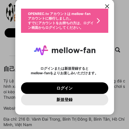
動画プレイリストを選択
ン画面からログインしてください。
カウント情報を引き継ぐことができます。
Tỷ lệ kèo
生年月
固定動画に設定
不適切なユーザーとして報告しま
ファンレター
OPENREC.tv アカウントは mellow-fan
サブスクシェア
@
新規登録
ログイン
すか？
年
月
アカウントに移行しました。
マイページに表示されている動画 (ライブ配信、配
認証コードの入力
すでにアカウントをお持ちの方は、ログイ
生年月は登録後に変更できません。
信予定、アーカイブ、アップロード動画) をページ
選択できるプレイリストがありません。
応援している配信者にファンレターを送ることがで
ン画面からログインしてください。
ご確認ください
のトップに1つ固定できます。動画タイトル横のメ
ログイン
プレイリストは動画の再生画面で作成で
きます。好きなデザインを選んでメッセージを書い
フォロー
ニューより設定することができます。
メールアドレスで新規登録
メールアドレスでログイン
問題を選択してください
この限定コミュニティは、Discordで提供されてい
性別
きます。
たり、エールアイテムでデコレーションして、配信
メールアドレスにメールを送信しました。30分以内
パスワード再設定
ます。
者に届けましょう！
にメール記載の6桁の認証コードを入力してくださ
入力していただいたメールアドレ
男性
女性
その他
利用規約とプライバシーポリシーが更新されま
問題を選択してください
詳しくはこちら
※ファンレター機能は有料サービスです。
い。
または
または
ホーム
ポイントが不足しています
動画
キャプチャ
プレイリスト
した。 サービスを利用するには変更後の内容を
Discordアカウントをお持ちでない方
スに、パスワード再設定用URLを
セッションの有効期限が切れたた
登録したメールアドレスを入力し、送信してくださ
わいせつな表現
ブロックリストに追加しますか？
この動画の公開は終了しました
お住まいの地域
ご確認いただき、同意していただく必要があり
認証コード
い。
記載されたメールを送信しました
め、ログアウトしました
Discordとは？からDiscordにアクセス
X
X
ます。
mellowポイントの購入に進みますか？
他者を誹謗中傷する表現
のでご確認ください
0
6
自己紹介
ログインまたは新規登録すると
Discordアカウントを作成
mellow-fanをよりお楽しみいただけます。
キャンセル
OK
OK
0
500
著作権の侵害
Google
Google
利用規約
プレミアム会員に入会
を確認しました。
OK
いいえ
はい
mellow-fan のメールアドレス（mellow-fan.comド
この画面からDiscordに参加する
Tỷ Lệ Kèo là nhà cái uy tín, chuyên cung cấp tỷ lệ kèo bóng đá c
利用規約
および
プライバシーポリシー
に同意頂いた上で
ログイン
プライバシーポリシー
を確認しました。
メイン及びcs.openrec.co.jpドメイン）が受信拒否設
次にお進みください。
OK
プライバシーの侵害
hính xác, đa dạng kèo cược, cập nhật nhanh, hỗ trợ người chơi s
ご登録いただいた情報はサービスの向上を目的
ログイン
再設定する
動画プレイリストがありません
定に含まれていないかご確認ください。
Yahoo! JAPAN
Yahoo! JAPAN
oi kèo và cá cược hiệu quả mỗi ngày.
Discordは第三者が提供するコミュニティーサービスで、
として使用いたします。
報告された問題については、利用規約に違反しているか
動画プレイリストを選択
パスワードを忘れた方は
こちら
過激な暴力や自傷行為
mellow-fanとは関わりがありません。Discordに関してのお
Thương hiệu: Tỷ Lệ Kèo
一部サービスをご利用いただくには、生年月の
どうかをスタッフが確認します。
この機能をむやみに使
新規登録
確認しました
問い合わせにはお答えすることができません。Discordの仕
アカウントをお持ちですか？
アカウントを作成する
登録が必要です。
用することは、利用規約違反になります。
様変更により、限定コミュニティ特典の提供が終了する可能
入力
なりすまし行為
Appleでサインアップ
Appleでサインイン
動画のプレイリストを一つ選択すると、そのプレイ
Website:
https://tylekeo688.net/
ご登録いただいた情報は公開されません。
性がありますが、その際の補償は一切行いません。外部サー
リストの動画をマイページの上部にリストで表示す
ビスとのID連携に関する同意事項に同意の上、参加をお願い
閉じる
ることができます。
出会いを誘導する行為
ファンレターを作成
します。
Địa chỉ: 216 Đ. Vành Đai Trong, Bình Trị Đông B, Bình Tân, Hồ Chí
送信
mellow-fanの
mellow-fanの
利用規約
利用規約
・
・
プライバシーポリシー
プライバシーポリシー
・
・
外部
外部
登録
Minh, Việt Nam
外部サービスとのID連携に関する同意事項
サービスとのID連携に関する同意事項
サービスとのID連携に関する同意事項
に同意頂いた上
に同意頂いた上
閉じる
ねずみ講やマルチ商法
動画プレイリストを選択
アカウント作成