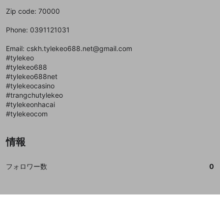
で、次にお進みください
で、次にお進みください
Zip code: 70000
誤解を招く配信設定
あとで登録
Discordとは？
Discordに参加する
mellow-fanからのお得な情報をメールで受
Phone: 0391121031
ゲームの録画禁止区域の配信
け取る
Email: cskh.tylekeo688.net@gmail.com
改造版・海賊版ソフトの配信
#tylekeo
#tylekeo688
政治的・宗教的・人種的な内容
#tylekeo688net
その他の問題
#tylekeocasino
#trangchutylekeo
#tylekeonhacai
#tylekeocom
情報
フォロワー数
0