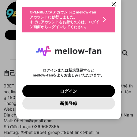
動画プレイリストを選択
生年月
Nhà cái 9BET
固定動画に設定
不適切なユーザーとして報告しま
ファンレター
OPENREC.tv アカウントは mellow-fan
サブスクシェア
@
9betimtop
@
新規登録
ログイン
すか？
年
月
アカウントに移行しました。
マイページに表示されている動画 (ライブ配信、配
認証コードの入力
すでにアカウントをお持ちの方は、ログイ
生年月は登録後に変更できません。
信予定、アーカイブ、アップロード動画) をページ
選択できるプレイリストがありません。
応援している配信者にファンレターを送ることがで
ン画面からログインしてください。
ご確認ください
のトップに1つ固定できます。動画タイトル横のメ
ログイン
プレイリストは動画の再生画面で作成で
きます。好きなデザインを選んでメッセージを書い
ニューより設定することができます。
メールアドレスで新規登録
メールアドレスでログイン
問題を選択してください
フォロー
この限定コミュニティは、Discordで提供されてい
性別
きます。
たり、エールアイテムでデコレーションして、配信
メールアドレスにメールを送信しました。30分以内
パスワード再設定
ます。
者に届けましょう！
にメール記載の6桁の認証コードを入力してくださ
入力していただいたメールアドレ
男性
女性
その他
利用規約とプライバシーポリシーが更新されま
問題を選択してください
詳しくはこちら
※ファンレター機能は有料サービスです。
い。
または
または
ポイントが不足しています
した。 サービスを利用するには変更後の内容を
Discordアカウントをお持ちでない方
スに、パスワード再設定用URLを
セッションの有効期限が切れたた
ホーム
動画
キャプチャ
プレイリスト
登録したメールアドレスを入力し、送信してくださ
わいせつな表現
ブロックリストに追加しますか？
この動画の公開は終了しました
お住まいの地域
ご確認いただき、同意していただく必要があり
認証コード
い。
記載されたメールを送信しました
め、ログアウトしました
Discordとは？からDiscordにアクセス
X
X
ます。
mellowポイントの購入に進みますか？
他者を誹謗中傷する表現
のでご確認ください
0
6
ログインまたは新規登録すると
自己紹介
Discordアカウントを作成
mellow-fanをよりお楽しみいただけます。
キャンセル
OK
OK
0
500
著作権の侵害
Google
Google
利用規約
プレミアム会員に入会
を確認しました。
OK
いいえ
はい
mellow-fan のメールアドレス（mellow-fan.comド
この画面からDiscordに参加する
利用規約
および
プライバシーポリシー
に同意頂いた上で
ログイン
9BET - trang giải trí hàng đầu chuyên về lĩnh vực cá cược thể th
プライバシーポリシー
を確認しました。
メイン及びcs.openrec.co.jpドメイン）が受信拒否設
次にお進みください。
OK
プライバシーの侵害
ご登録いただいた情報はサービスの向上を目的
ログイン
ao, live casino, nổ hũ, bắn cá. Tỷ lệ kèo cạnh tranh, nạp đầu tặn
再設定する
動画プレイリストがありません
定に含まれていないかご確認ください。
Yahoo! JAPAN
Yahoo! JAPAN
Discordは第三者が提供するコミュニティーサービスで、
として使用いたします。
報告された問題については、利用規約に違反しているか
g 150%.
動画プレイリストを選択
パスワードを忘れた方は
こちら
過激な暴力や自傷行為
mellow-fanとは関わりがありません。Discordに関してのお
一部サービスをご利用いただくには、生年月の
どうかをスタッフが確認します。
この機能をむやみに使
Thông tin liên hệ:
新規登録
確認しました
問い合わせにはお答えすることができません。Discordの仕
アカウントをお持ちですか？
アカウントを作成する
登録が必要です。
用することは、利用規約違反になります。
Website:
https://9bet.im/
様変更により、限定コミュニティ特典の提供が終了する可能
入力
なりすまし行為
Appleでサインアップ
Appleでサインイン
動画のプレイリストを一つ選択すると、そのプレイ
ご登録いただいた情報は公開されません。
性がありますが、その際の補償は一切行いません。外部サー
Địa chỉ: 1 Lý Nam Đế, P.Trà Bá, Pleiku, Gia Lai 600000, Việt Nam
リストの動画をマイページの上部にリストで表示す
ビスとのID連携に関する同意事項に同意の上、参加をお願い
閉じる
Mail: 9betim@gmail.com
ることができます。
出会いを誘導する行為
ファンレターを作成
します。
送信
Số điện thoại: 0369652365
mellow-fanの
mellow-fanの
利用規約
利用規約
・
・
プライバシーポリシー
プライバシーポリシー
・
・
外部
外部
登録
外部サービスとのID連携に関する同意事項
サービスとのID連携に関する同意事項
サービスとのID連携に関する同意事項
に同意頂いた上
に同意頂いた上
Hastag: #9bet #9bet_group #9bet_link 9bet_im
閉じる
ねずみ講やマルチ商法
動画プレイリストを選択
アカウント作成
で、次にお進みください
で、次にお進みください