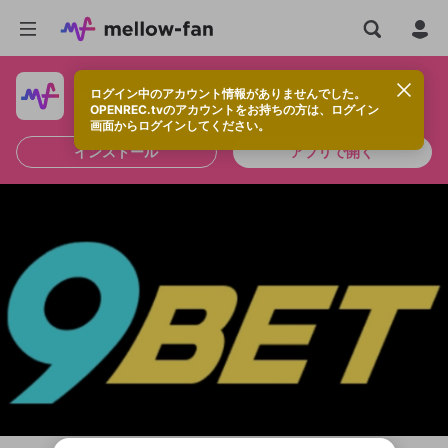
ログイン中のアカウント情報がありませんでした。
快適に視聴するなら、アプリをインストールしよう！
OPENREC.tvのアカウントをお持ちの方は、ログイン
画面からログインしてください。
インストール
アプリで開く
新規登録
OPENREC.tv アカウントは mellow-fan
OPENREC.tvアカウントはmellow-fanア
限定コミュニティ参加方法
パーソナルデータの登録
アカウントに移行しました。
カウントに統合しました。
すでにアカウントをお持ちの方は、ログイ
こちらからOPENREC.tvでログイン中のア
ン画面からログインしてください。
カウント情報を引き継ぐことができます。