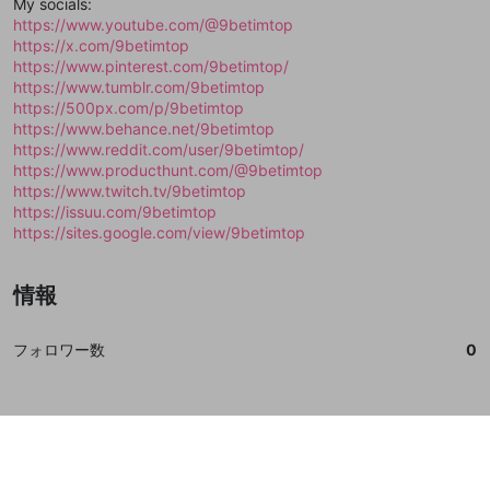
My socials:
誤解を招く配信設定
https://www.youtube.com/@9betimtop
あとで登録
Discordとは？
Discordに参加する
https://x.com/9betimtop
mellow-fanからのお得な情報をメールで受
ゲームの録画禁止区域の配信
https://www.pinterest.com/9betimtop/
け取る
https://www.tumblr.com/9betimtop
改造版・海賊版ソフトの配信
https://500px.com/p/9betimtop
https://www.behance.net/9betimtop
政治的・宗教的・人種的な内容
https://www.reddit.com/user/9betimtop/
https://www.producthunt.com/@9betimtop
その他の問題
https://www.twitch.tv/9betimtop
https://issuu.com/9betimtop
https://sites.google.com/view/9betimtop
情報
フォロワー数
0