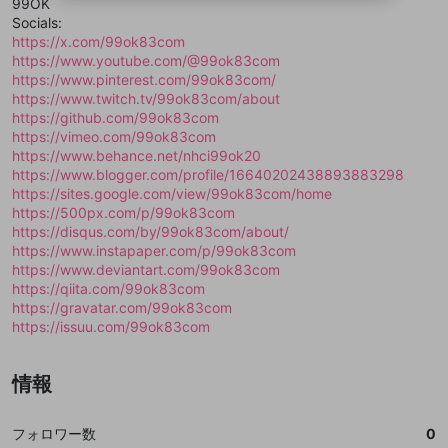
99OK
ることができます。
出会いを誘導する行為
ファンレターを作成
します。
送信
mellow-fanの
mellow-fanの
利用規約
利用規約
・
・
プライバシーポリシー
プライバシーポリシー
・
・
外部
外部
Socials:
登録
外部サービスとのID連携に関する同意事項
サービスとのID連携に関する同意事項
サービスとのID連携に関する同意事項
に同意頂いた上
に同意頂いた上
閉じる
ねずみ講やマルチ商法
https://x.com/99ok83com
動画プレイリストを選択
アカウント作成
で、次にお進みください
で、次にお進みください
https://www.youtube.com/@99ok83com
誤解を招く配信設定
https://www.pinterest.com/99ok83com/
あとで登録
Discordとは？
Discordに参加する
https://www.twitch.tv/99ok83com/about
mellow-fanからのお得な情報をメールで受
ゲームの録画禁止区域の配信
https://github.com/99ok83com
け取る
https://vimeo.com/99ok83com
改造版・海賊版ソフトの配信
https://www.behance.net/nhci99ok20
https://www.blogger.com/profile/16640202438893883298
政治的・宗教的・人種的な内容
https://sites.google.com/view/99ok83com/home
https://500px.com/p/99ok83com
その他の問題
https://disqus.com/by/99ok83com/about/
https://www.instapaper.com/p/99ok83com
https://www.deviantart.com/99ok83com
https://qiita.com/99ok83com
https://gravatar.com/99ok83com
https://issuu.com/99ok83com
情報
フォロワー数
0