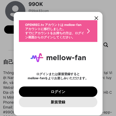
OPENREC.tv アカウントは mellow-fan
OPENREC.tvアカウントはmellow-fanア
限定コミュニティ参加方法
99OK
パーソナルデータの登録
アカウントに移行しました。
カウントに統合しました。
すでにアカウントをお持ちの方は、ログイ
こちらからOPENREC.tvでログイン中のア
@
99ok83com
動画プレイリストを選択
ン画面からログインしてください。
カウント情報を引き継ぐことができます。
生年月
固定動画に設定
不適切なユーザーとして報告しま
ファンレター
OPENREC.tv アカウントは mellow-fan
サブスクシェア
@
新規登録
ログイン
すか？
年
月
アカウントに移行しました。
フォロー
マイページに表示されている動画 (ライブ配信、配
認証コードの入力
すでにアカウントをお持ちの方は、ログイ
生年月は登録後に変更できません。
信予定、アーカイブ、アップロード動画) をページ
選択できるプレイリストがありません。
応援している配信者にファンレターを送ることがで
ン画面からログインしてください。
ご確認ください
のトップに1つ固定できます。動画タイトル横のメ
ログイン
プレイリストは動画の再生画面で作成で
きます。好きなデザインを選んでメッセージを書い
ニューより設定することができます。
メールアドレスで新規登録
メールアドレスでログイン
問題を選択してください
ホーム
動画
キャプチャ
プレイリスト
この限定コミュニティは、Discordで提供されてい
性別
きます。
たり、エールアイテムでデコレーションして、配信
メールアドレスにメールを送信しました。30分以内
パスワード再設定
ます。
者に届けましょう！
にメール記載の6桁の認証コードを入力してくださ
入力していただいたメールアドレ
男性
女性
その他
利用規約とプライバシーポリシーが更新されま
問題を選択してください
詳しくはこちら
※ファンレター機能は有料サービスです。
い。
または
または
ポイントが不足しています
した。 サービスを利用するには変更後の内容を
Discordアカウントをお持ちでない方
スに、パスワード再設定用URLを
セッションの有効期限が切れたた
登録したメールアドレスを入力し、送信してくださ
自己紹介
わいせつな表現
ブロックリストに追加しますか？
この動画の公開は終了しました
お住まいの地域
ご確認いただき、同意していただく必要があり
認証コード
い。
記載されたメールを送信しました
め、ログアウトしました
Discordとは？からDiscordにアクセス
X
X
ます。
mellowポイントの購入に進みますか？
他者を誹謗中傷する表現
Thông tin chi tiết: 99OK là một trong những nhà cái nổi bật tại Vi
のでご確認ください
0
6
ログインまたは新規登録すると
Discordアカウントを作成
ệt Nam, cung cấp các dịch vụ cá cược thể thao, casino trực tuy
mellow-fanをよりお楽しみいただけます。
キャンセル
OK
OK
0
500
著作権の侵害
Google
Google
利用規約
プレミアム会員に入会
を確認しました。
OK
ến, và game slot hấp dẫn.
いいえ
はい
mellow-fan のメールアドレス（mellow-fan.comド
この画面からDiscordに参加する
利用規約
および
プライバシーポリシー
に同意頂いた上で
ログイン
Website:
https://99ok83.com/
プライバシーポリシー
を確認しました。
メイン及びcs.openrec.co.jpドメイン）が受信拒否設
次にお進みください。
OK
プライバシーの侵害
ご登録いただいた情報はサービスの向上を目的
ログイン
Địa chỉ: 19 Phan Văn Sửu, Phường 13, Tân Bình, Thành phố Hồ C
再設定する
動画プレイリストがありません
定に含まれていないかご確認ください。
Yahoo! JAPAN
Yahoo! JAPAN
Discordは第三者が提供するコミュニティーサービスで、
として使用いたします。
報告された問題については、利用規約に違反しているか
hí Minh, Vietnam
動画プレイリストを選択
パスワードを忘れた方は
こちら
過激な暴力や自傷行為
mellow-fanとは関わりがありません。Discordに関してのお
一部サービスをご利用いただくには、生年月の
どうかをスタッフが確認します。
この機能をむやみに使
新規登録
Phone: 0296384711
確認しました
問い合わせにはお答えすることができません。Discordの仕
アカウントをお持ちですか？
アカウントを作成する
登録が必要です。
用することは、利用規約違反になります。
様変更により、限定コミュニティ特典の提供が終了する可能
Email: 99ok83com@gmail.com
入力
なりすまし行為
Appleでサインアップ
Appleでサインイン
動画のプレイリストを一つ選択すると、そのプレイ
ご登録いただいた情報は公開されません。
性がありますが、その際の補償は一切行いません。外部サー
#99OK #nha-cai-99OK #trang-chu-99OK #link-99OK #tai-app-
リストの動画をマイページの上部にリストで表示す
ビスとのID連携に関する同意事項に同意の上、参加をお願い
閉じる