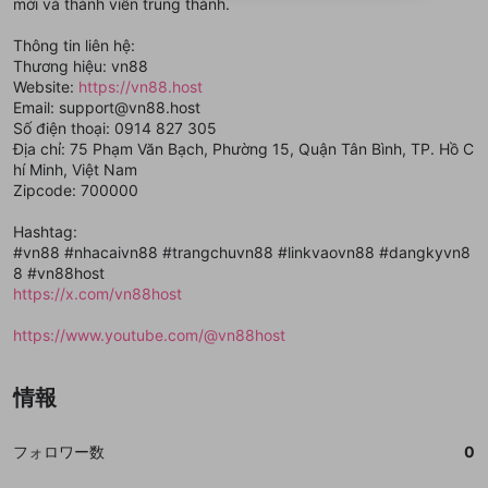
mới và thành viên trung thành.
送信
mellow-fanの
mellow-fanの
利用規約
利用規約
・
・
プライバシーポリシー
プライバシーポリシー
・
・
外部
外部
登録
外部サービスとのID連携に関する同意事項
サービスとのID連携に関する同意事項
サービスとのID連携に関する同意事項
に同意頂いた上
に同意頂いた上
閉じる
ねずみ講やマルチ商法
動画プレイリストを選択
アカウント作成
Thông tin liên hệ:
で、次にお進みください
で、次にお進みください
Thương hiệu: vn88
誤解を招く配信設定
あとで登録
Discordとは？
Discordに参加する
Website:
https://vn88.host
mellow-fanからのお得な情報をメールで受
Email: support@vn88.host
ゲームの録画禁止区域の配信
け取る
Số điện thoại: 0914 827 305
Địa chỉ: 75 Phạm Văn Bạch, Phường 15, Quận Tân Bình, TP. Hồ C
改造版・海賊版ソフトの配信
hí Minh, Việt Nam
Zipcode: 700000
政治的・宗教的・人種的な内容
その他の問題
Hashtag:
#vn88 #nhacaivn88 #trangchuvn88 #linkvaovn88 #dangkyvn8
8 #vn88host
https://x.com/vn88host
https://www.youtube.com/@vn88host
情報
フォロワー数
0