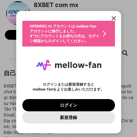
限定コミュニティ参加方法
パーソナルデータの登録
8XBET com mx
アカウントに移行しました。
カウントに統合しました。
すでにアカウントをお持ちの方は、ログイ
こちらからOPENREC.tvでログイン中のア
@
8xbetscommx
動画プレイリストを選択
ン画面からログインしてください。
カウント情報を引き継ぐことができます。
生年月
固定動画に設定
不適切なユーザーとして報告しま
ファンレター
OPENREC.tv アカウントは mellow-fan
サブスクシェア
@
新規登録
ログイン
すか？
年
月
アカウントに移行しました。
マイページに表示されている動画 (ライブ配信、配
フォロー
認証コードの入力
すでにアカウントをお持ちの方は、ログイ
生年月は登録後に変更できません。
信予定、アーカイブ、アップロード動画) をページ
選択できるプレイリストがありません。
応援している配信者にファンレターを送ることがで
ン画面からログインしてください。
ご確認ください
のトップに1つ固定できます。動画タイトル横のメ
ログイン
プレイリストは動画の再生画面で作成で
きます。好きなデザインを選んでメッセージを書い
ニューより設定することができます。
メールアドレスで新規登録
メールアドレスでログイン
問題を選択してください
この限定コミュニティは、Discordで提供されてい
性別
きます。
たり、エールアイテムでデコレーションして、配信
メールアドレスにメールを送信しました。30分以内
ホーム
動画
キャプチャ
プレイリスト
パスワード再設定
ます。
者に届けましょう！
にメール記載の6桁の認証コードを入力してくださ
入力していただいたメールアドレ
男性
女性
その他
利用規約とプライバシーポリシーが更新されま
問題を選択してください
詳しくはこちら
※ファンレター機能は有料サービスです。
い。
または
または
ポイントが不足しています
した。 サービスを利用するには変更後の内容を
Discordアカウントをお持ちでない方
スに、パスワード再設定用URLを
セッションの有効期限が切れたた
登録したメールアドレスを入力し、送信してくださ
わいせつな表現
ブロックリストに追加しますか？
この動画の公開は終了しました
お住まいの地域
自己紹介
ご確認いただき、同意していただく必要があり
認証コード
い。
記載されたメールを送信しました
め、ログアウトしました
Discordとは？からDiscordにアクセス
X
X
ます。
mellowポイントの購入に進みますか？
他者を誹謗中傷する表現
のでご確認ください
0
6
ログインまたは新規登録すると
8XBET là một nhà cái hàng đầu tại châu Á, mang đến cho người
Discordアカウントを作成
mellow-fanをよりお楽しみいただけます。
キャンセル
OK
OK
0
500
著作権の侵害
chơi trải nghiệm giải trí đặc sắc cùng sự minh bạch trong mọi ho
Google
Google
利用規約
プレミアム会員に入会
を確認しました。
OK
いいえ
はい
mellow-fan のメールアドレス（mellow-fan.comド
この画面からDiscordに参加する
ạt động. Với cam kết chất lượng, 8Xbet luôn tạo dựng lòng tin và
利用規約
および
プライバシーポリシー
に同意頂いた上で
ログイン
プライバシーポリシー
を確認しました。
メイン及びcs.openrec.co.jpドメイン）が受信拒否設
次にお進みください。
OK
プライバシーの侵害
sự hài lòng cho người tham gia.
ご登録いただいた情報はサービスの向上を目的
ログイン
再設定する
動画プレイリストがありません
定に含まれていないかご確認ください。
Yahoo! JAPAN
Yahoo! JAPAN
Tên Thương HIệu: 8XBET
Discordは第三者が提供するコミュニティーサービスで、
として使用いたします。
報告された問題については、利用規約に違反しているか
動画プレイリストを選択
パスワードを忘れた方は
こちら
過激な暴力や自傷行為
mellow-fanとは関わりがありません。Discordに関してのお
Email: 8xbetscommx@gmail.com
一部サービスをご利用いただくには、生年月の
どうかをスタッフが確認します。
この機能をむやみに使
新規登録
確認しました
問い合わせにはお答えすることができません。Discordの仕
アカウントをお持ちですか？
アカウントを作成する
Địa chỉ: 233 Đ. Nam Kỳ Khởi Nghĩa, Phường 6, Quận 3, Hồ Chí M
登録が必要です。
用することは、利用規約違反になります。
様変更により、限定コミュニティ特典の提供が終了する可能
入力
なりすまし行為
Appleでサインアップ
Appleでサインイン
動画のプレイリストを一つ選択すると、そのプレイ
inh, Việt Nam
ご登録いただいた情報は公開されません。
性がありますが、その際の補償は一切行いません。外部サー
リストの動画をマイページの上部にリストで表示す
Điện thoại: 0956341455
ビスとのID連携に関する同意事項に同意の上、参加をお願い
閉じる
ることができます。
出会いを誘導する行為
ファンレターを作成
します。