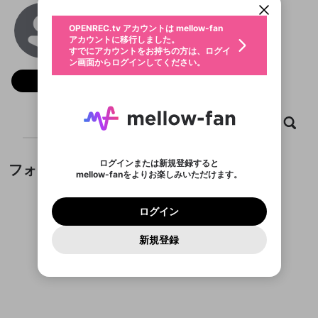
動画プレイリストを選択
生年月
8xbet
固定動画に設定
不適切なユーザーとして報告しま
ファンレター
OPENREC.tv アカウントは mellow-fan
サブスクシェア
@
8xbet88cocom
@
新規登録
ログイン
すか？
年
月
アカウントに移行しました。
マイページに表示されている動画 (ライブ配信、配
認証コードの入力
すでにアカウントをお持ちの方は、ログイ
生年月は登録後に変更できません。
信予定、アーカイブ、アップロード動画) をページ
選択できるプレイリストがありません。
応援している配信者にファンレターを送ることがで
ン画面からログインしてください。
ご確認ください
のトップに1つ固定できます。動画タイトル横のメ
ログイン
プレイリストは動画の再生画面で作成で
きます。好きなデザインを選んでメッセージを書い
ニューより設定することができます。
メールアドレスで新規登録
メールアドレスでログイン
問題を選択してください
フォロー
この限定コミュニティは、Discordで提供されてい
性別
きます。
たり、エールアイテムでデコレーションして、配信
メールアドレスにメールを送信しました。30分以内
パスワード再設定
ます。
者に届けましょう！
にメール記載の6桁の認証コードを入力してくださ
入力していただいたメールアドレ
男性
女性
その他
利用規約とプライバシーポリシーが更新されま
問題を選択してください
詳しくはこちら
※ファンレター機能は有料サービスです。
い。
または
または
ポイントが不足しています
した。 サービスを利用するには変更後の内容を
Discordアカウントをお持ちでない方
スに、パスワード再設定用URLを
セッションの有効期限が切れたた
ホーム
動画
キャプチャ
プレイリスト
登録したメールアドレスを入力し、送信してくださ
わいせつな表現
チームメンバーに追加しますか？
ブロックリストに追加しますか？
この動画の公開は終了しました
お住まいの地域
ご確認いただき、同意していただく必要があり
認証コード
い。
記載されたメールを送信しました
め、ログアウトしました
Discordとは？からDiscordにアクセス
X
X
ます。
mellowポイントの購入に進みますか？
他者を誹謗中傷する表現
のでご確認ください
0
6
ログインまたは新規登録すると
フォロワー
Discordアカウントを作成
mellow-fanをよりお楽しみいただけます。
キャンセル
キャンセル
OK
はい
OK
0
500
著作権の侵害
Google
Google
利用規約
プレミアム会員に入会
を確認しました。
OK
いいえ
はい
mellow-fan のメールアドレス（mellow-fan.comド
この画面からDiscordに参加する
利用規約
および
プライバシーポリシー
に同意頂いた上で
ログイン
プライバシーポリシー
を確認しました。
メイン及びcs.openrec.co.jpドメイン）が受信拒否設
次にお進みください。
OK
プライバシーの侵害
ご登録いただいた情報はサービスの向上を目的
ログイン
再設定する
動画プレイリストがありません
定に含まれていないかご確認ください。
Yahoo! JAPAN
Yahoo! JAPAN
Discordは第三者が提供するコミュニティーサービスで、
として使用いたします。
報告された問題については、利用規約に違反しているか
動画プレイリストを選択
パスワードを忘れた方は
こちら
過激な暴力や自傷行為
mellow-fanとは関わりがありません。Discordに関してのお
一部サービスをご利用いただくには、生年月の
どうかをスタッフが確認します。
この機能をむやみに使
新規登録
確認しました
問い合わせにはお答えすることができません。Discordの仕
アカウントをお持ちですか？
アカウントを作成する
登録が必要です。
用することは、利用規約違反になります。
様変更により、限定コミュニティ特典の提供が終了する可能
入力
なりすまし行為
Appleでサインアップ
Appleでサインイン
動画のプレイリストを一つ選択すると、そのプレイ
ご登録いただいた情報は公開されません。
性がありますが、その際の補償は一切行いません。外部サー
フォロワーがまだいません
リストの動画をマイページの上部にリストで表示す
ビスとのID連携に関する同意事項に同意の上、参加をお願い
閉じる
ることができます。
出会いを誘導する行為
ファンレターを作成
します。
送信
mellow-fanの
mellow-fanの
利用規約
利用規約
・
・
プライバシーポリシー
プライバシーポリシー
・
・
外部
外部
登録
外部サービスとのID連携に関する同意事項
サービスとのID連携に関する同意事項
サービスとのID連携に関する同意事項
に同意頂いた上
に同意頂いた上
閉じる
ねずみ講やマルチ商法
動画プレイリストを選択
アカウント作成
で、次にお進みください
で、次にお進みください