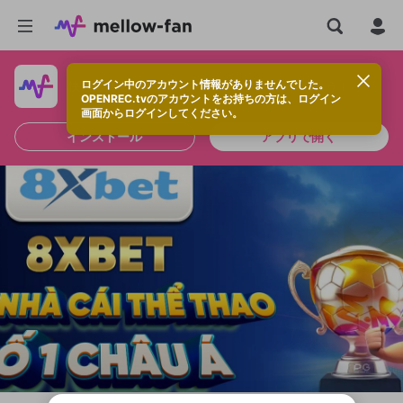
ログイン中のアカウント情報がありませんでした。
快適に視聴するなら、アプリをインストールしよう！
OPENREC.tvのアカウントをお持ちの方は、ログイン
画面からログインしてください。
インストール
アプリで開く
新規登録
OPENREC.tv アカウントは mellow-fan
OPENREC.tvアカウントはmellow-fanア
限定コミュニティ参加方法
パーソナルデータの登録
アカウントに移行しました。
カウントに統合しました。
すでにアカウントをお持ちの方は、ログイ
こちらからOPENREC.tvでログイン中のア
ン画面からログインしてください。
カウント情報を引き継ぐことができます。